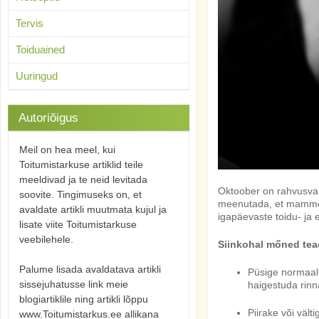
Tervis
Toiduained
Uuringud
Autoriõigus
Meil on hea meel, kui
Toitumistarkuse artiklid teile
meeldivad ja te neid levitada
Oktoober on rahvusvah
soovite. Tingimuseks on, et
meenutada, et mammogr
avaldate artikli muutmata kujul ja
igapäevaste toidu- ja el
lisate viite Toitumistarkuse
veebilehele.
Siinkohal mőned tea
Palume lisada avaldatava artikli
Püsige normaalk
sissejuhatusse link meie
haigestuda rinn
blogiartiklile ning artikli lõppu
Piirake või välti
www.Toitumistarkus.ee allikana