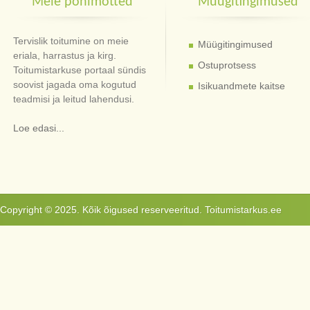
Meie põhimõtted
Müügitingimused
Tervislik toitumine on meie
Müügitingimused
eriala, harrastus ja kirg.
Ostuprotsess
Toitumistarkuse portaal sündis
soovist jagada oma kogutud
Isikuandmete kaitse
teadmisi ja leitud lahendusi.
Loe edasi...
Copyright © 2025. Kõik õigused reserveeritud. Toitumistarkus.ee