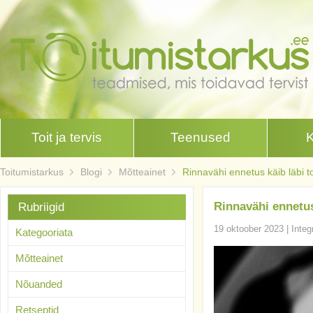
Toit ja tervis
Teenused
Toitumistarkus
Blogi
Mõtteainet
Rinnavähi ennetus käib läbi toi
Rinnavähi ennetus 
Rubriigid
19 oktoober 2023
|
Integ
Kategooriata
Mõtteainet
Nõuanded
Retseptid