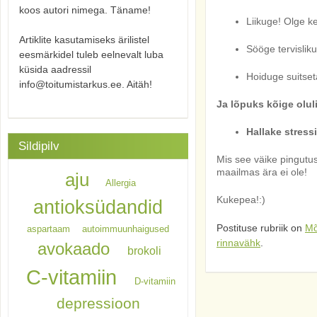
koos autori nimega. Täname!
Liikuge! Olge ke
Artiklite kasutamiseks ärilistel
Sööge tervisliku
eesmärkidel tuleb eelnevalt luba
küsida aadressil
Hoiduge suitse
info@toitumistarkus.ee. Aitäh!
Ja lõpuks kõige olul
Hallake stressi!
Sildipilv
Mis see väike pingutus 
maailmas ära ei ole!
aju
Allergia
Kukepea!:)
antioksüdandid
Postituse rubriik on
Mõ
aspartaam
autoimmuunhaigused
rinnavähk
.
avokaado
brokoli
C-vitamiin
D-vitamiin
depressioon