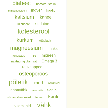
diabeet
homotsüsteiin
ingver
kaalium
immuunsüsteem
kaltsium
kaneel
kiudaine
kilpnääre
kolesterool
kurkum
küüslauk
magneesium
maks
migreen
mesi
menopaus
Omega 3
naatriumglutamaat
rasvhapped
osteoporoos
põletik
raud
ravimid
rinnavähk
sidrun
serotoniin
tsink
südamehaigused
tervis
vähk
vitamiinid