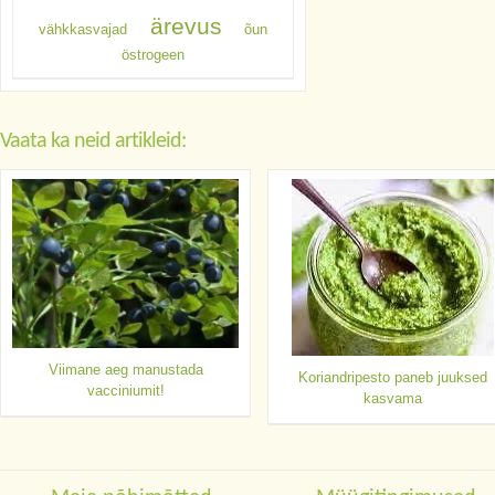
ärevus
vähkkasvajad
õun
östrogeen
Vaata ka neid artikleid:
Viimane aeg manustada
Koriandripesto paneb juuksed
vacciniumit!
kasvama