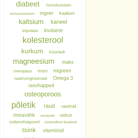
diabeet
homotsüsteiin
ingver
kaalium
immuunsüsteem
kaltsium
kaneel
kiudaine
kilpnääre
kolesterool
kurkum
küüslauk
magneesium
maks
migreen
mesi
menopaus
Omega 3
naatriumglutamaat
rasvhapped
osteoporoos
põletik
raud
ravimid
rinnavähk
sidrun
serotoniin
südamehaigused
sünteetilised lisaained
tsink
vitamiinid