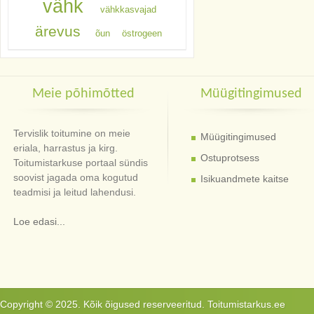
vähk
vähkkasvajad
ärevus
õun
östrogeen
Meie põhimõtted
Müügitingimused
Tervislik toitumine on meie
Müügitingimused
eriala, harrastus ja kirg.
Ostuprotsess
Toitumistarkuse portaal sündis
soovist jagada oma kogutud
Isikuandmete kaitse
teadmisi ja leitud lahendusi.
Loe edasi...
Copyright © 2025. Kõik õigused reserveeritud. Toitumistarkus.ee