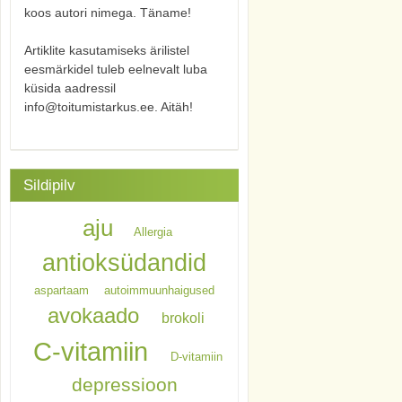
koos autori nimega. Täname!
Artiklite kasutamiseks ärilistel
eesmärkidel tuleb eelnevalt luba
küsida aadressil
info@toitumistarkus.ee. Aitäh!
Sildipilv
aju
Allergia
antioksüdandid
aspartaam
autoimmuunhaigused
avokaado
brokoli
C-vitamiin
D-vitamiin
depressioon