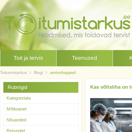
Toit ja tervis
Teenused
Toitumistarkus
Blogi
aminohapped
Kas võltsliha on t
Rubriigid
Kategooriata
Mõtteainet
Nõuanded
Retseptid