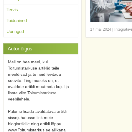
Tervis
Toiduained
17 mai 2024
|
Integratii
Uuringud
Autoriõigus
Meil on hea meel, kui
Toitumistarkuse artiklid teile
meeldivad ja te neid levitada
soovite. Tingimuseks on, et
avaldate artikli muutmata kujul ja
lisate viite Toitumistarkuse
veebilehele.
Palume lisada avaldatava artikli
sissejuhatusse link meie
blogiartiklile ning artikli lõppu
www.Toitumistarkus.ee allikana