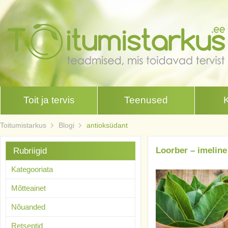
Toit ja tervis
Teenused
Toitumistarkus
Blogi
antioksüdant
Loorber – imeline
Rubriigid
Kategooriata
Mõtteainet
Nõuanded
Retseptid