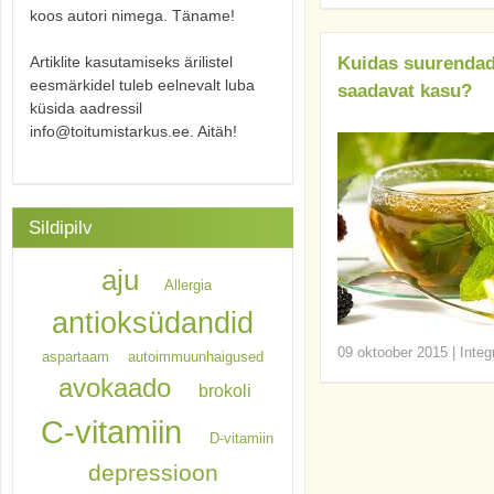
koos autori nimega. Täname!
Artiklite kasutamiseks ärilistel
Kuidas suurendada
eesmärkidel tuleb eelnevalt luba
saadavat kasu?
küsida aadressil
info@toitumistarkus.ee. Aitäh!
Sildipilv
aju
Allergia
antioksüdandid
09 oktoober 2015
|
Integ
aspartaam
autoimmuunhaigused
avokaado
brokoli
C-vitamiin
D-vitamiin
depressioon