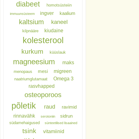
diabeet
homotsüsteiin
ingver
kaalium
immuunsüsteem
kaltsium
kaneel
kiudaine
kilpnääre
kolesterool
kurkum
küüslauk
magneesium
maks
migreen
mesi
menopaus
Omega 3
naatriumglutamaat
rasvhapped
osteoporoos
põletik
raud
ravimid
rinnavähk
sidrun
serotoniin
südamehaigused
sünteetilised lisaained
tsink
vitamiinid