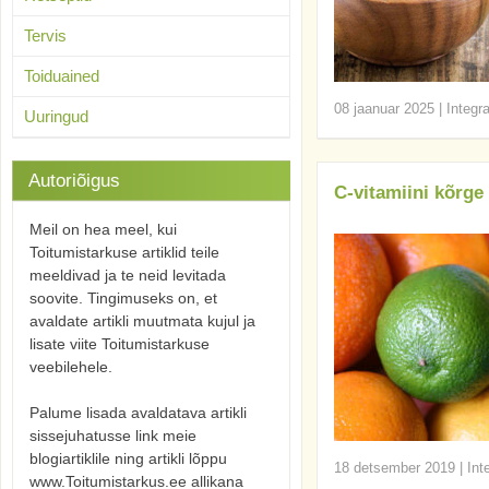
Tervis
Toiduained
08 jaanuar 2025
|
Integr
Uuringud
Autoriõigus
C-vitamiini kõrge 
Meil on hea meel, kui
Toitumistarkuse artiklid teile
meeldivad ja te neid levitada
soovite. Tingimuseks on, et
avaldate artikli muutmata kujul ja
lisate viite Toitumistarkuse
veebilehele.
Palume lisada avaldatava artikli
sissejuhatusse link meie
blogiartiklile ning artikli lõppu
18 detsember 2019
|
Int
www.Toitumistarkus.ee allikana