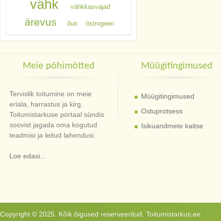
vähk
vähkkasvajad
ärevus
õun
östrogeen
Meie põhimõtted
Müügitingimused
Tervislik toitumine on meie
Müügitingimused
eriala, harrastus ja kirg.
Ostuprotsess
Toitumistarkuse portaal sündis
soovist jagada oma kogutud
Isikuandmete kaitse
teadmisi ja leitud lahendusi.
Loe edasi...
Copyright © 2025. Kõik õigused reserveeritud. Toitumistarkus.ee