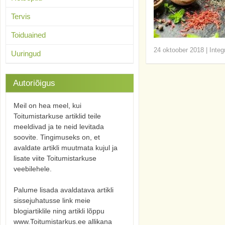
Tervis
Toiduained
24 oktoober 2018
|
Integ
Uuringud
Autoriõigus
Meil on hea meel, kui
Toitumistarkuse artiklid teile
meeldivad ja te neid levitada
soovite. Tingimuseks on, et
avaldate artikli muutmata kujul ja
lisate viite Toitumistarkuse
veebilehele.
Palume lisada avaldatava artikli
sissejuhatusse link meie
blogiartiklile ning artikli lõppu
www.Toitumistarkus.ee allikana