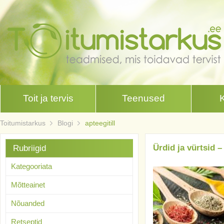
Toit ja tervis
Teenused
Toitumistarkus
Blogi
apteegitill
Ürdid ja vürtsid 
Rubriigid
Kategooriata
Mõtteainet
Nõuanded
Retseptid