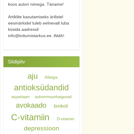
koos autori nimega. Täname!
Artiklite kasutamiseks ärilistel
eesmärkidel tuleb eelnevalt luba
küsida aadressil
info@toitumistarkus.ee. Aitäh!
Sildipilv
aju
Allergia
antioksüdandid
aspartaam
autoimmuunhaigused
avokaado
brokoli
C-vitamiin
D-vitamiin
depressioon