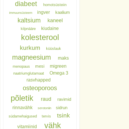
diabeet
homotsüsteiin
ingver
kaalium
immuunsüsteem
kaltsium
kaneel
kiudaine
kilpnääre
kolesterool
kurkum
küüslauk
magneesium
maks
migreen
mesi
menopaus
Omega 3
naatriumglutamaat
rasvhapped
osteoporoos
põletik
raud
ravimid
rinnavähk
sidrun
serotoniin
tsink
südamehaigused
tervis
vähk
vitamiinid