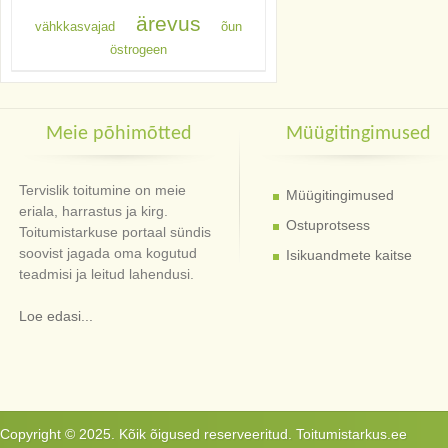
ärevus
vähkkasvajad
õun
östrogeen
Meie põhimõtted
Müügitingimused
Tervislik toitumine on meie
Müügitingimused
eriala, harrastus ja kirg.
Ostuprotsess
Toitumistarkuse portaal sündis
soovist jagada oma kogutud
Isikuandmete kaitse
teadmisi ja leitud lahendusi.
Loe edasi...
Copyright © 2025. Kõik õigused reserveeritud. Toitumistarkus.ee