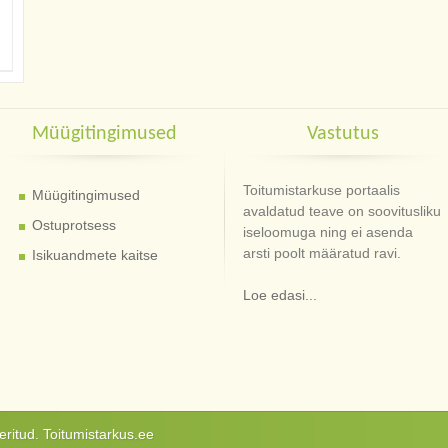
Müügitingimused
Vastutus
Toitumistarkuse portaalis
Müügitingimused
avaldatud teave on soovitusliku
Ostuprotsess
iseloomuga ning ei asenda
arsti poolt määratud ravi.
Isikuandmete kaitse
Loe edasi...
ritud. Toitumistarkus.ee