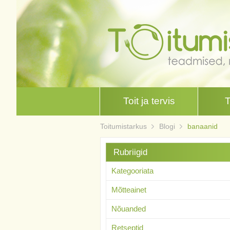
Toit ja tervis
Toitumistarkus
Blogi
banaanid
Rubriigid
Kategooriata
Mõtteainet
Nõuanded
Retseptid