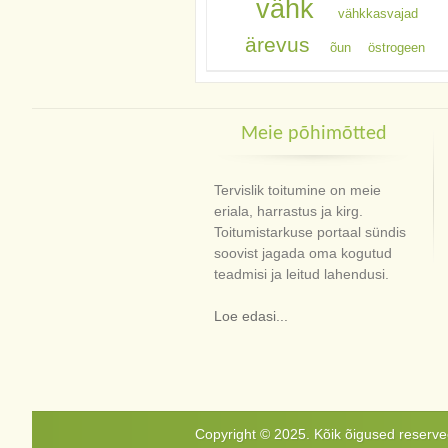
vähk
vähkkasvajad
ärevus
õun
östrogeen
Meie põhimõtted
Tervislik toitumine on meie
eriala, harrastus ja kirg.
Toitumistarkuse portaal sündis
soovist jagada oma kogutud
teadmisi ja leitud lahendusi.
Loe edasi...
Copyright © 2025. Kõik õigused reservee