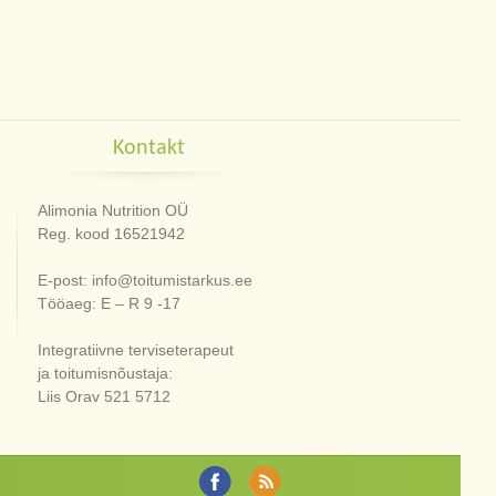
Kontakt
Alimonia Nutrition OÜ
Reg. kood 16521942
E-post: info@toitumistarkus.ee
Tööaeg: E – R 9 -17
Integratiivne terviseterapeut
ja toitumisnõustaja:
Liis Orav 521 5712