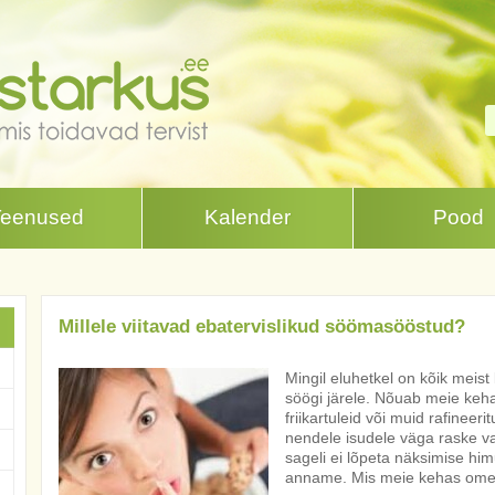
Teenused
Kalender
Pood
Millele viitavad ebatervislikud söömasööstud?
Mingil eluhetkel on kõik meist
söögi järele. Nõuab meie keha 
friikartuleid või muid rafineerit
nendele isudele väga raske v
sageli ei lõpeta näksimise him
anname. Mis meie kehas ometi