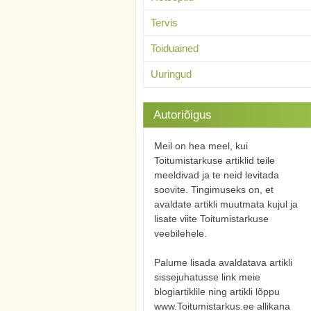
Tervis
Toiduained
Uuringud
Autoriõigus
Meil on hea meel, kui
Toitumistarkuse artiklid teile
meeldivad ja te neid levitada
soovite. Tingimuseks on, et
avaldate artikli muutmata kujul ja
lisate viite Toitumistarkuse
veebilehele.
Palume lisada avaldatava artikli
sissejuhatusse link meie
blogiartiklile ning artikli lõppu
www.Toitumistarkus.ee allikana