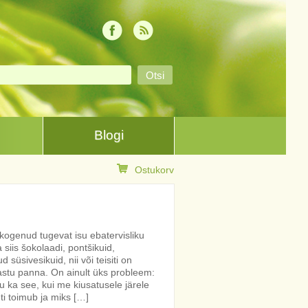
Blogi
Ostukorv
 kogenud tugevat isu ebatervisliku
siis šokolaadi, pontšikuid,
ud süsivesikuid, nii või teisiti on
astu panna. On ainult üks probleem:
u ka see, kui me kiusatusele järele
 toimub ja miks […]