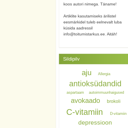
koos autori nimega. Täname!
Artiklite kasutamiseks ärilistel
eesmärkidel tuleb eelnevalt luba
küsida aadressil
info@toitumistarkus.ee. Aitäh!
Sildipilv
aju
Allergia
antioksüdandid
aspartaam
autoimmuunhaigused
avokaado
brokoli
C-vitamiin
D-vitamiin
depressioon