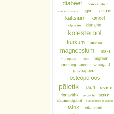
diabeet
homotsüsteiin
ingver
kaalium
immuunsüsteem
kaltsium
kaneel
kiudaine
kilpnääre
kolesterool
kurkum
küüslauk
magneesium
maks
migreen
mesi
menopaus
Omega 3
naatriumglutamaat
rasvhapped
osteoporoos
põletik
raud
ravimid
rinnavähk
sidrun
serotoniin
südamehaigused
sünteetilised lisaained
tsink
vitamiinid