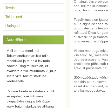
On ainult üks probleem
see, kui me kiusatuse
Tervis
ometi toimub ja miks i
Toiduained
Tegelikkuses on igasu
püüe signaliseerida mei
Uuringud
puudustest ehk teisisõ
rafinaadi lõksu langem
süsivesikute ja transr
Autoriõigus
ning veresuhkruhüpped
Meil on hea meel, kui
Viletsa menüüga tekit
viia ärevuse, meeleolu
Toitumistarkuse artiklid teile
depressiivsuseni. Vaja
meeldivad ja te neid levitada
probleeme põhjustab ma
soovite. Tingimuseks on, et
ärevust pärssivate neu
avaldate artikli muutmata kujul ja
lisate viite Toitumistarkuse
Söömasööstude küüsis 
veebilehele.
hankida puuduolevad mi
kasulikke ühendeid, mi
terviku moodustavad.
Palume lisada avaldatava artikli
sissejuhatusse link meie
blogiartiklile ning artikli lõppu
www.Toitumistarkus.ee allikana