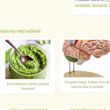
avokaado
,
banaanid
,
Vaata ka neid artikleid:
Viruaalne loeng: Kuidas oma aj
Koriandripesto paneb juuksed
kaitsta toita ja toetada
kasvama