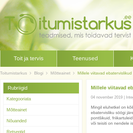
Toit ja tervis
Teenused
Toitumistarkus
Blogi
Mõtteainet
Millele viitavad ebatervislik
Millele viitavad 
Rubriigid
04 november 2019
|
Inte
Kategooriata
Mingil eluhetkel on kõ
Mõtteainet
ebatervisliku söögi jä
pontšikuid, friikartulei
Nõuanded
või teisiti on nendele
Retseptid