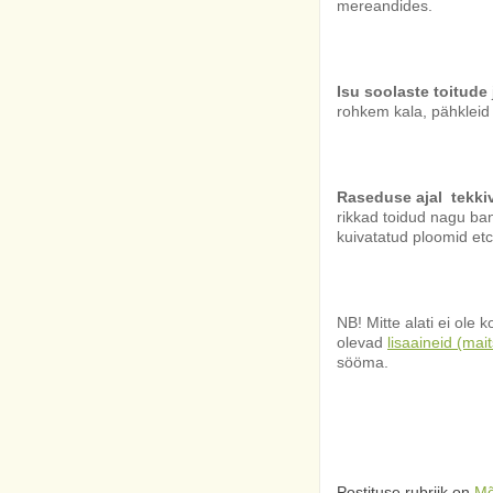
mereandides.
Isu soolaste toitude
rohkem kala, pähkleid
Raseduse ajal tekki
rikkad toidud nagu ba
kuivatatud ploomid etc
NB! Mitte alati ei ole
olevad
lisaaineid (ma
sööma.
Postituse rubriik on
Mõ