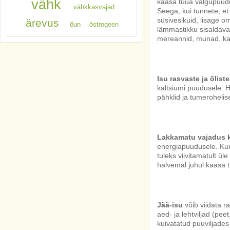
vähk
kaasa tuua valgupuud
vähkkasvajad
Seega, kui tunnete, et
süsivesikuid, lisage
ärevus
õun
östrogeen
lämmastikku sisaldava
mereannid, munad, kau
Isu rasvaste ja õlist
kaltsiumi puudusele. 
pähklid ja tumerohelise
Lakkamatu vajadus 
energiapuudusele. Kui
tuleks viivitamatult ü
halvemal juhul kaasa 
Jää-isu
võib viidata r
aed- ja lehtviljad (p
kuivatatud puuviljades