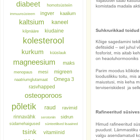
Vajadusel saab kasutuse
diabeet
homotsüsteiin
komistada madala aktii
ingver
kaalium
immuunsüsteem
kaltsium
kaneel
kiudaine
Suhkrurikkad toidud
kilpnääre
kolesterool
Kõige sagedamini tekib
defitsiidid – sel juhul
kurkum
küüslauk
fosforist, mis aitab ke
on heaoluhormooniks h
magneesium
maks
Parim moodus kõikide 
migreen
mesi
menopaus
looduslikku toitu, mis 
Omega 3
naatriumglutamaat
maiustusi, mis keha m
rasvhapped
terviseriskidest ja se
osteoporoos
põletik
raud
ravimid
Rafineeritud süsive
rinnavähk
sidrun
serotoniin
südamehaigused
Himud rafineeritud süs
sünteetilised lisaained
puudust. Lämmastiku ü
tsink
vitamiinid
valgu asendamatud kom