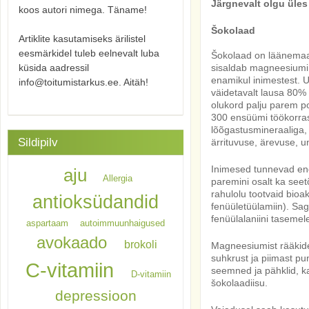
Järgnevalt olgu üle
koos autori nimega. Täname!
Šokolaad
Artiklite kasutamiseks ärilistel
eesmärkidel tuleb eelnevalt luba
Šokolaad on läänemaail
küsida aadressil
sisaldab magneesiumi 
enamikul inimestest.
info@toitumistarkus.ee. Aitäh!
väidetavalt lausa 80% 
olukord palju parem 
300 ensüümi töökorras
lõõgastusmineraaliga, 
Sildipilv
ärrituvuse, ärevuse, u
Inimesed tunnevad en
aju
Allergia
paremini osalt ka seet
rahulolu tootvaid bioa
antioksüdandid
fenüületüülamiin). Sag
fenüülalaniini tasemel
aspartaam
autoimmuunhaigused
avokaado
brokoli
Magneesiumist rääkide
suhkrust ja piimast pu
C-vitamiin
seemned ja pähklid, ka
D-vitamiin
šokolaadiisu.
depressioon