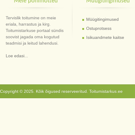
Meie põhimõtted
Müügitingimused
Tervislik toitumine on meie
Müügitingimused
eriala, harrastus ja kirg.
Ostuprotsess
Toitumistarkuse portaal sündis
soovist jagada oma kogutud
Isikuandmete kaitse
teadmisi ja leitud lahendusi.
Loe edasi...
Copyright © 2025. Kõik õigused reserveeritud. Toitumistarkus.ee