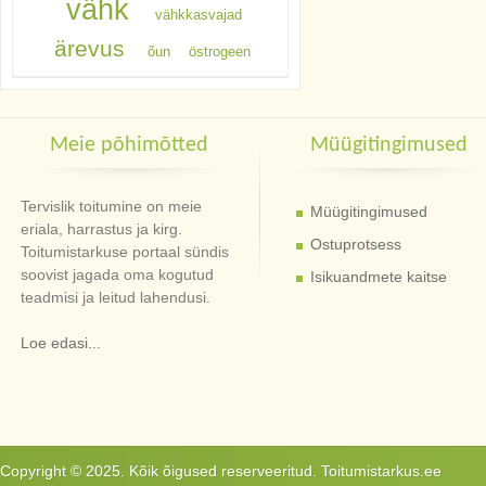
vähk
vähkkasvajad
ärevus
õun
östrogeen
Meie põhimõtted
Müügitingimused
Tervislik toitumine on meie
Müügitingimused
eriala, harrastus ja kirg.
Ostuprotsess
Toitumistarkuse portaal sündis
soovist jagada oma kogutud
Isikuandmete kaitse
teadmisi ja leitud lahendusi.
Loe edasi...
Copyright © 2025. Kõik õigused reserveeritud. Toitumistarkus.ee