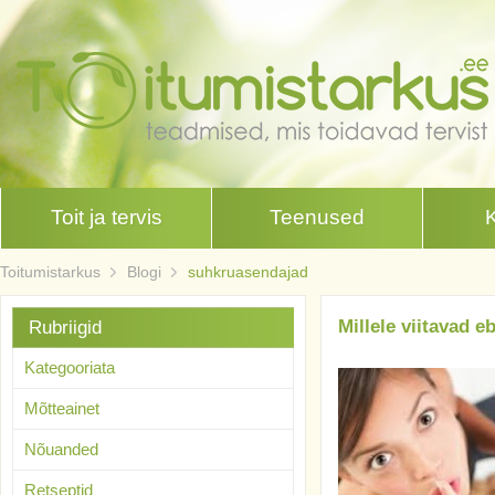
Toit ja tervis
Teenused
Toitumistarkus
Blogi
suhkruasendajad
Millele viitavad 
Rubriigid
Kategooriata
Mõtteainet
Nõuanded
Retseptid