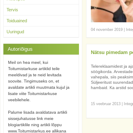
Tervis
Toiduained
04 november 2019
|
Inte
Uuringud
Autoriõigus
Nätsu pimedam p
Meil on hea meel, kui
Telereklaamidest ja aj
Toitumistarkuse artiklid teile
söögikorda. Arvestade
meeldivad ja te neid levitada
vahepala, siis peaksim
soovite. Tingimuseks on, et
Süljeeritust suurenda
avaldate artikli muutmata kujul ja
hambaid. Ka arstid so
lisate viite Toitumistarkuse
veebilehele.
15 veebruar 2013
|
Integ
Palume lisada avaldatava artikli
sissejuhatusse link meie
blogiartiklile ning artikli lõppu
www.Toitumistarkus.ee allikana