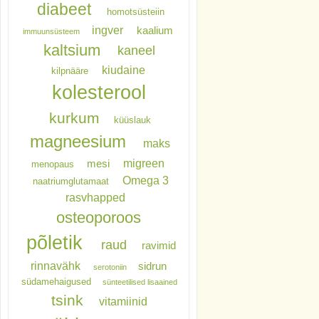
diabeet
homotsüsteiin
ingver
kaalium
immuunsüsteem
kaltsium
kaneel
kiudaine
kilpnääre
kolesterool
kurkum
küüslauk
magneesium
maks
migreen
mesi
menopaus
Omega 3
naatriumglutamaat
rasvhapped
osteoporoos
põletik
raud
ravimid
rinnavähk
sidrun
serotoniin
südamehaigused
sünteetilised lisaained
tsink
vitamiinid