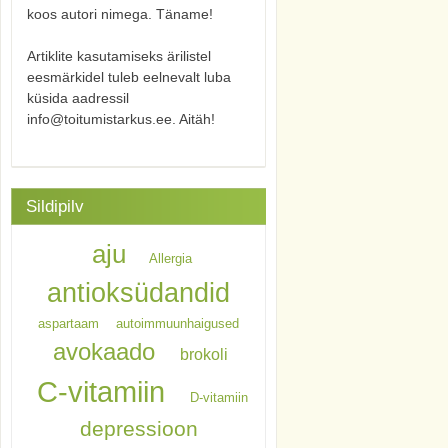
koos autori nimega. Täname!
Artiklite kasutamiseks ärilistel
eesmärkidel tuleb eelnevalt luba
küsida aadressil
info@toitumistarkus.ee. Aitäh!
Sildipilv
aju
Allergia
antioksüdandid
aspartaam
autoimmuunhaigused
avokaado
brokoli
C-vitamiin
D-vitamiin
depressioon