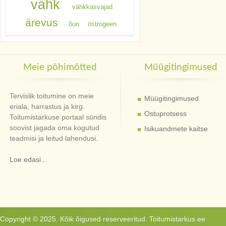
vähk
vähkkasvajad
ärevus
õun
östrogeen
Meie põhimõtted
Müügitingimused
Tervislik toitumine on meie
Müügitingimused
eriala, harrastus ja kirg.
Ostuprotsess
Toitumistarkuse portaal sündis
soovist jagada oma kogutud
Isikuandmete kaitse
teadmisi ja leitud lahendusi.
Loe edasi...
Copyright © 2025. Kõik õigused reserveeritud. Toitumistarkus.ee