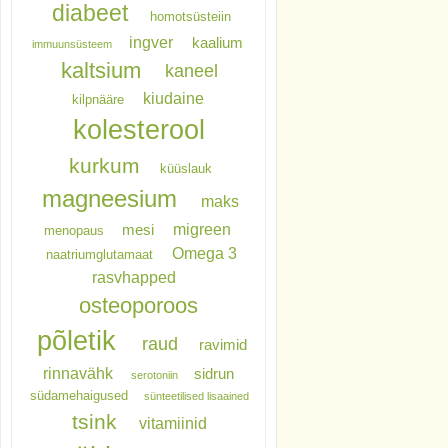
diabeet
homotsüsteiin
ingver
kaalium
immuunsüsteem
kaltsium
kaneel
kiudaine
kilpnääre
kolesterool
kurkum
küüslauk
magneesium
maks
migreen
mesi
menopaus
Omega 3
naatriumglutamaat
rasvhapped
osteoporoos
põletik
raud
ravimid
rinnavähk
sidrun
serotoniin
südamehaigused
sünteetilised lisaained
tsink
vitamiinid