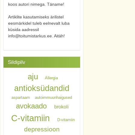
koos autori nimega. Täname!
Artiklite kasutamiseks ärilistel
eesmärkidel tuleb eelnevalt luba
küsida aadressil
info@toitumistarkus.ee. Aitäh!
Sildipilv
aju
Allergia
antioksüdandid
aspartaam
autoimmuunhaigused
avokaado
brokoli
C-vitamiin
D-vitamiin
depressioon