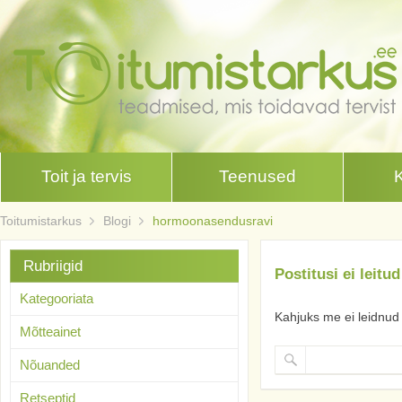
Toit ja tervis
Teenused
Toitumistarkus
Blogi
hormoonasendusravi
Rubriigid
Postitusi ei leitud
Kategooriata
Kahjuks me ei leidnud 
Mõtteainet
Nõuanded
Retseptid