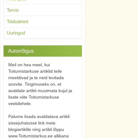
Tervis
Toiduained
Uuringud
Autoriõigus
Meil on hea meel, kui
Toitumistarkuse artiklid teile
meeldivad ja te neid levitada
soovite. Tingimuseks on, et
avaldate artikli muutmata kujul ja
lisate viite Toitumistarkuse
veebilehele.
Palume lisada avaldatava artikli
sissejuhatusse link meie
blogiartiklile ning artikli lõppu
www.Toitumistarkus.ee allikana