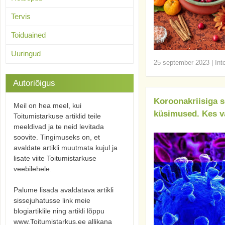
Tervis
Toiduained
Uuringud
25 september 2023
|
Int
Autoriõigus
Koroonakriisiga s
Meil on hea meel, kui
küsimused. Kes v
Toitumistarkuse artiklid teile
meeldivad ja te neid levitada
soovite. Tingimuseks on, et
avaldate artikli muutmata kujul ja
lisate viite Toitumistarkuse
veebilehele.
Palume lisada avaldatava artikli
sissejuhatusse link meie
blogiartiklile ning artikli lõppu
www.Toitumistarkus.ee allikana