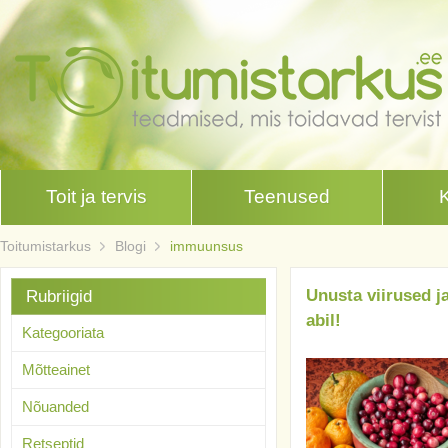
Toit ja tervis
Teenused
Toitumistarkus
Blogi
immuunsus
Unusta viirused j
Rubriigid
abil!
Kategooriata
Mõtteainet
Nõuanded
Retseptid