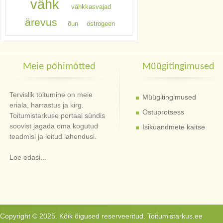
vähk
vähkkasvajad
ärevus
õun
östrogeen
Meie põhimõtted
Müügitingimused
Tervislik toitumine on meie
Müügitingimused
eriala, harrastus ja kirg.
Ostuprotsess
Toitumistarkuse portaal sündis
soovist jagada oma kogutud
Isikuandmete kaitse
teadmisi ja leitud lahendusi.
Loe edasi...
Copyright © 2025. Kõik õigused reserveeritud. Toitumistarkus.ee