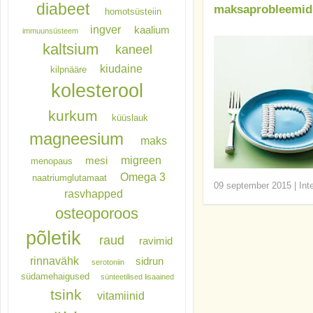
diabeet
maksaprobleemid 
homotsüsteiin
ingver
kaalium
immuunsüsteem
kaltsium
kaneel
kiudaine
kilpnääre
kolesterool
kurkum
küüslauk
magneesium
maks
migreen
mesi
menopaus
Omega 3
naatriumglutamaat
09 september 2015
|
Int
rasvhapped
osteoporoos
põletik
raud
ravimid
rinnavähk
sidrun
serotoniin
südamehaigused
sünteetilised lisaained
tsink
vitamiinid