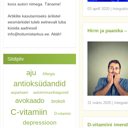
koos autori nimega. Täname!
03 aprill 2020
|
Integrati
Artiklite kasutamiseks ärilistel
eesmärkidel tuleb eelnevalt luba
küsida aadressil
Hirm ja paanika –
info@toitumistarkus.ee. Aitäh!
Sildipilv
aju
Allergia
antioksüdandid
aspartaam
autoimmuunhaigused
avokaado
brokoli
31 märts 2020
|
Integrat
C-vitamiin
D-vitamiin
depressioon
D-vitamiini imend