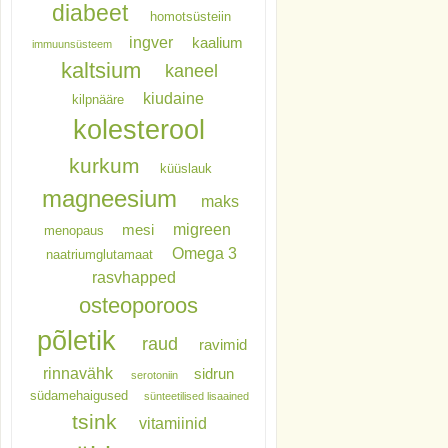
diabeet
homotsüsteiin
ingver
kaalium
immuunsüsteem
kaltsium
kaneel
kiudaine
kilpnääre
kolesterool
kurkum
küüslauk
magneesium
maks
migreen
mesi
menopaus
Omega 3
naatriumglutamaat
rasvhapped
osteoporoos
põletik
raud
ravimid
rinnavähk
sidrun
serotoniin
südamehaigused
sünteetilised lisaained
tsink
vitamiinid