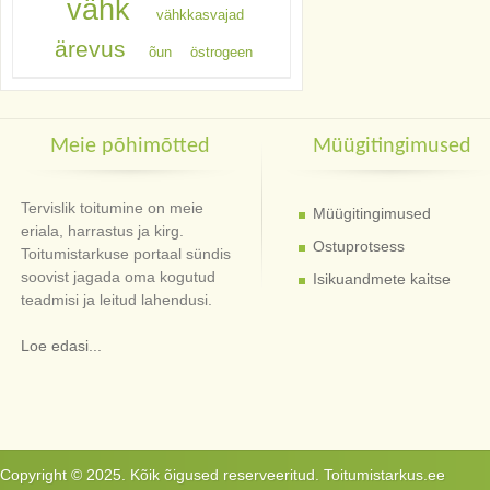
vähk
vähkkasvajad
ärevus
õun
östrogeen
Meie põhimõtted
Müügitingimused
Tervislik toitumine on meie
Müügitingimused
eriala, harrastus ja kirg.
Ostuprotsess
Toitumistarkuse portaal sündis
soovist jagada oma kogutud
Isikuandmete kaitse
teadmisi ja leitud lahendusi.
Loe edasi...
Copyright © 2025. Kõik õigused reserveeritud. Toitumistarkus.ee