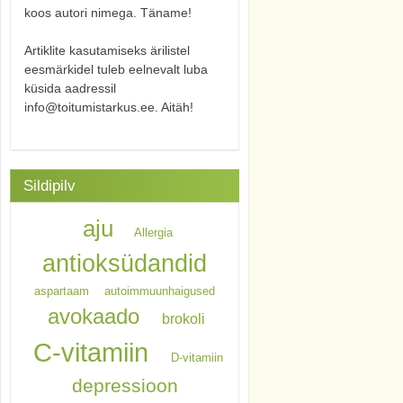
koos autori nimega. Täname!
Artiklite kasutamiseks ärilistel
eesmärkidel tuleb eelnevalt luba
küsida aadressil
info@toitumistarkus.ee. Aitäh!
Sildipilv
aju
Allergia
antioksüdandid
aspartaam
autoimmuunhaigused
avokaado
brokoli
C-vitamiin
D-vitamiin
depressioon