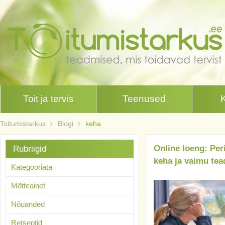
Toit ja tervis
Teenused
Toitumistarkus
Blogi
keha
Online loeng: Pe
Rubriigid
keha ja vaimu tead
Kategooriata
Mõtteainet
Nõuanded
Retseptid