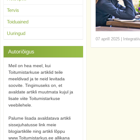
Tervis
Toiduained
Uuringud
07 aprill 2025
|
Integrati
Autoriõigus
Meil on hea meel, kui
Toitumistarkuse artiklid teile
meeldivad ja te neid levitada
soovite. Tingimuseks on, et
avaldate artikli muutmata kujul ja
lisate viite Toitumistarkuse
veebilehele.
Palume lisada avaldatava artikli
sissejuhatusse link meie
blogiartiklile ning artikli lõppu
www.Toitumistarkus.ee allikana