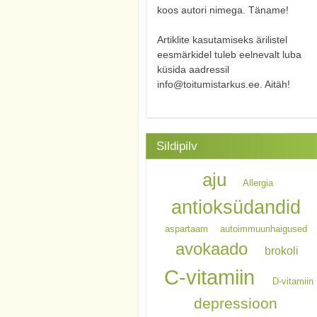
koos autori nimega. Täname!
Artiklite kasutamiseks ärilistel
eesmärkidel tuleb eelnevalt luba
küsida aadressil
info@toitumistarkus.ee. Aitäh!
Sildipilv
aju
Allergia
antioksüdandid
aspartaam
autoimmuunhaigused
avokaado
brokoli
C-vitamiin
D-vitamiin
depressioon