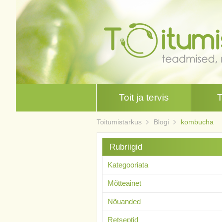
Toit ja tervis
Toitumistarkus
Blogi
kombucha
Rubriigid
Kategooriata
Mõtteainet
Nõuanded
Retseptid