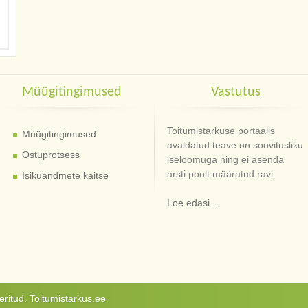
Müügitingimused
Vastutus
Toitumistarkuse portaalis
Müügitingimused
avaldatud teave on soovitusliku
Ostuprotsess
iseloomuga ning ei asenda
arsti poolt määratud ravi.
Isikuandmete kaitse
Loe edasi...
ritud. Toitumistarkus.ee