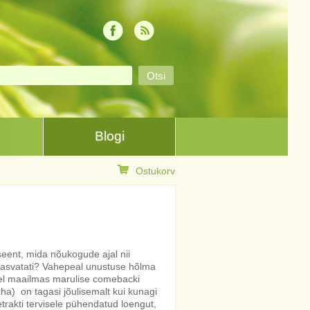
Blogi
Ostukorv
seent, mida nõukogude ajal nii
is kasvatati? Vahepeal unustuse hõlma
tel maailmas marulise comebacki
a) on tagasi jõulisemalt kui kunagi
rakti tervisele pühendatud loengut,