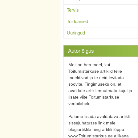
Tervis
Toiduained
Uuringud
Autoriõigus
Meil on hea meel, kui
Toitumistarkuse artiklid teile
meeldivad ja te neid levitada
soovite. Tingimuseks on, et
avaldate artikli muutmata kujul ja
lisate viite Toitumistarkuse
veebilehele.
Palume lisada avaldatava artikli
sissejuhatusse link meie
blogiartiklile ning artikli lõppu
www.Toitumistarkus.ee allikana