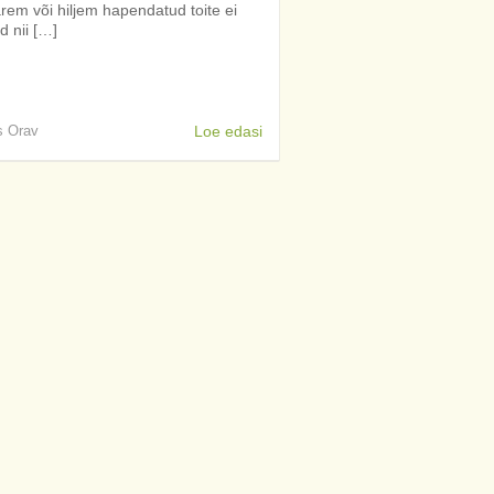
em või hiljem hapendatud toite ei
d nii […]
is Orav
Loe edasi