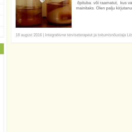
õpituba või raamatut, kus var
mainitaks. Olen palju kirjutanu
18 august 2016
|
Integratiivne terviseterapeut ja toitumisnõustaja Li