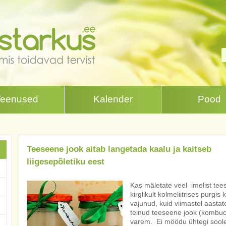
Teenused
Kalender
Pood
Teeseene jook aitab langetada kaalu ja kaitseb
liigesepõletiku eest
Kas mäletate veel imelist tee
kirglikult kolmeliitrises purg
vajunud, kuid viimastel aasta
teinud teeseene jook (kombuch
varem. Ei möödu ühtegi soolet