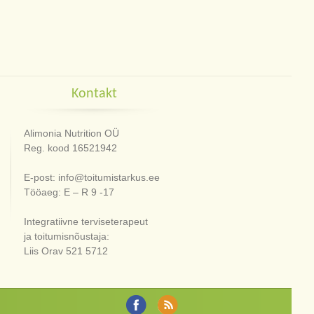
Kontakt
Alimonia Nutrition OÜ
Reg. kood 16521942
E-post: info@toitumistarkus.ee
Tööaeg: E – R 9 -17
Integratiivne terviseterapeut
ja toitumisnõustaja:
Liis Orav 521 5712