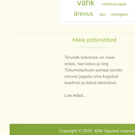
vähk
vähkkasvajad
ärevus
õun
östrogeen
Meie põhimõtted
Tervislik toitumine on meie
eriala, harrastus ja kirg.
Toitumistarkuse portaal sündis
soovist jagada oma kogutud
teadmisi ja leitud lahendusi.
Loe edasi...
Copyright © 2025. Kõik õigused reservee