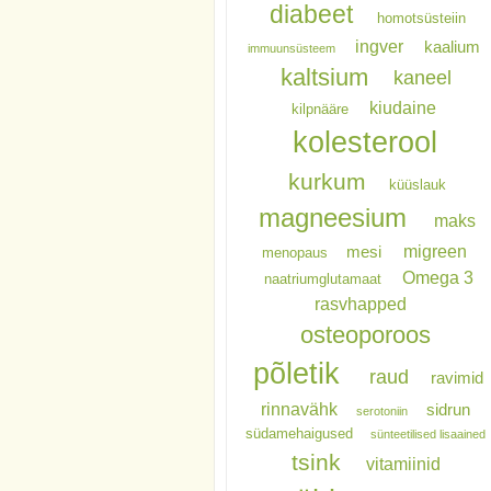
diabeet
homotsüsteiin
ingver
kaalium
immuunsüsteem
kaltsium
kaneel
kiudaine
kilpnääre
kolesterool
kurkum
küüslauk
magneesium
maks
migreen
mesi
menopaus
Omega 3
naatriumglutamaat
rasvhapped
osteoporoos
põletik
raud
ravimid
rinnavähk
sidrun
serotoniin
südamehaigused
sünteetilised lisaained
tsink
vitamiinid