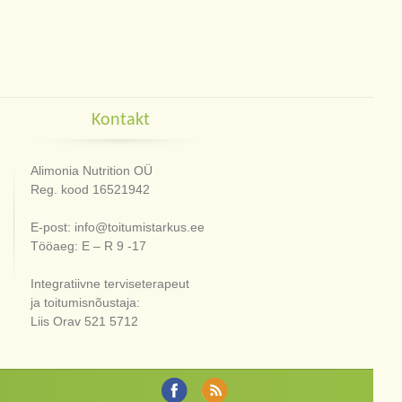
Kontakt
Alimonia Nutrition OÜ
Reg. kood 16521942
E-post: info@toitumistarkus.ee
Tööaeg: E – R 9 -17
Integratiivne terviseterapeut
ja toitumisnõustaja:
Liis Orav 521 5712