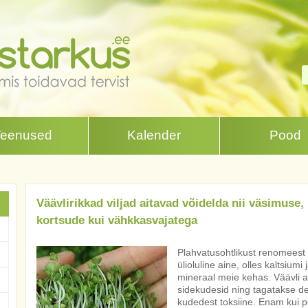
Teenused
Kalender
Pood
Väävlirikkad viljad aitavad võidelda nii väsimuse,
kortsude kui vähkkasvajatega
Plahvatusohtlikust renomeest 
ülioluline aine, olles kaltsiumi
mineraal meie kehas. Väävli ab
sidekudesid ning tagatakse d
kudedest toksiine. Enam kui p