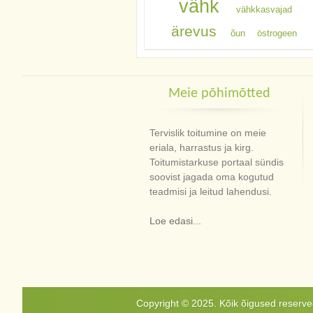
vähk
vähkkasvajad
ärevus
õun
östrogeen
Meie põhimõtted
Tervislik toitumine on meie
eriala, harrastus ja kirg.
Toitumistarkuse portaal sündis
soovist jagada oma kogutud
teadmisi ja leitud lahendusi.
Loe edasi...
Copyright © 2025. Kõik õigused reservee