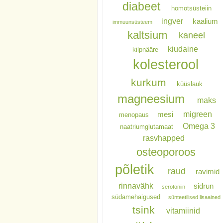
diabeet
homotsüsteiin
ingver
kaalium
immuunsüsteem
kaltsium
kaneel
kiudaine
kilpnääre
kolesterool
kurkum
küüslauk
magneesium
maks
migreen
mesi
menopaus
Omega 3
naatriumglutamaat
rasvhapped
osteoporoos
põletik
raud
ravimid
rinnavähk
sidrun
serotoniin
südamehaigused
sünteetilised lisaained
tsink
vitamiinid