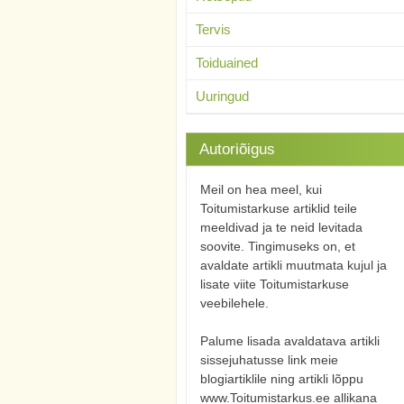
Tervis
Toiduained
Uuringud
Autoriõigus
Meil on hea meel, kui
Toitumistarkuse artiklid teile
meeldivad ja te neid levitada
soovite. Tingimuseks on, et
avaldate artikli muutmata kujul ja
lisate viite Toitumistarkuse
veebilehele.
Palume lisada avaldatava artikli
sissejuhatusse link meie
blogiartiklile ning artikli lõppu
www.Toitumistarkus.ee allikana