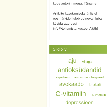
koos autori nimega. Täname!
Artiklite kasutamiseks ärilistel
eesmärkidel tuleb eelnevalt luba
küsida aadressil
info@toitumistarkus.ee. Aitäh!
Sildipilv
aju
Allergia
antioksüdandid
aspartaam
autoimmuunhaigused
avokaado
brokoli
C-vitamiin
D-vitamiin
depressioon