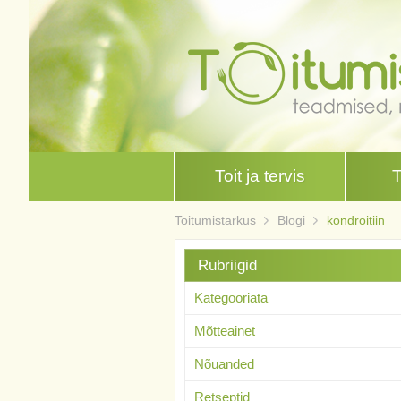
Toit ja tervis
Toitumistarkus
Blogi
kondroitiin
Rubriigid
Kategooriata
Mõtteainet
Nõuanded
Retseptid