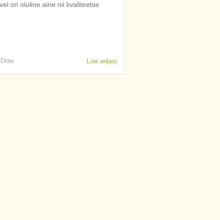
el on oluline aine nii kvaliteetse
s Orav
Loe edasi