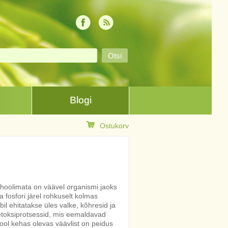
Blogi
Ostukorv
hoolimata on väävel organismi jaoks
 ja fosfori järel rohkuselt kolmas
il ehitatakse üles valke, kõhresid ja
etoksiprotsessid, mis eemaldavad
ool kehas olevas väävlist on peidus