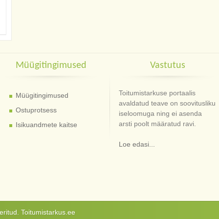
Müügitingimused
Vastutus
Toitumistarkuse portaalis
Müügitingimused
avaldatud teave on soovitusliku
Ostuprotsess
iseloomuga ning ei asenda
arsti poolt määratud ravi.
Isikuandmete kaitse
Loe edasi...
ritud. Toitumistarkus.ee