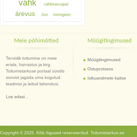
vähk
vähkkasvajad
ärevus
õun
östrogeen
Meie põhimõtted
Müügitingimused
Tervislik toitumine on meie
Müügitingimused
eriala, harrastus ja kirg.
Ostuprotsess
Toitumistarkuse portaal sündis
soovist jagada oma kogutud
Isikuandmete kaitse
teadmisi ja leitud lahendusi.
Loe edasi...
Copyright © 2025. Kõik õigused reserveeritud. Toitumistarkus.ee