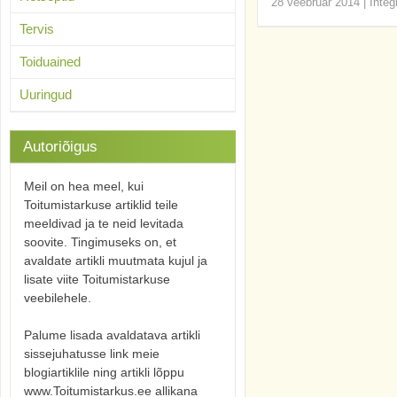
28 veebruar 2014
|
Integ
Tervis
Toiduained
Uuringud
Autoriõigus
Meil on hea meel, kui
Toitumistarkuse artiklid teile
meeldivad ja te neid levitada
soovite. Tingimuseks on, et
avaldate artikli muutmata kujul ja
lisate viite Toitumistarkuse
veebilehele.
Palume lisada avaldatava artikli
sissejuhatusse link meie
blogiartiklile ning artikli lõppu
www.Toitumistarkus.ee allikana