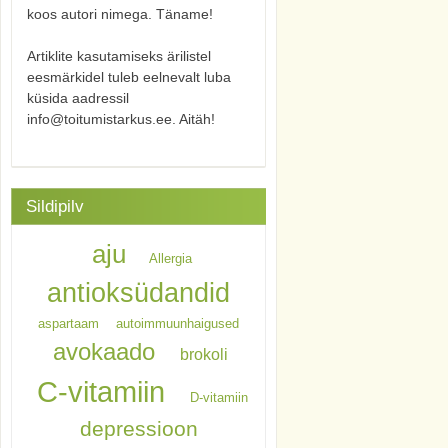
koos autori nimega. Täname!
Artiklite kasutamiseks ärilistel
eesmärkidel tuleb eelnevalt luba
küsida aadressil
info@toitumistarkus.ee. Aitäh!
Sildipilv
aju
Allergia
antioksüdandid
aspartaam
autoimmuunhaigused
avokaado
brokoli
C-vitamiin
D-vitamiin
depressioon