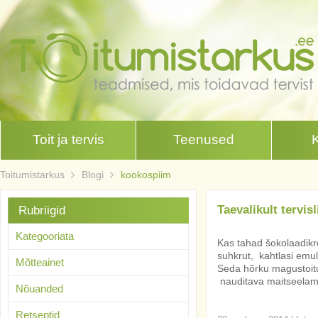
Toit ja tervis
Teenused
Toitumistarkus
Blogi
kookospiim
Taevalikult tervis
Rubriigid
Kategooriata
Kas tahad šokolaadikre
suhkrut, kahtlasi emulg
Mõtteainet
Seda hõrku magustoitu
nauditava maitseelamus
Nõuanded
Retseptid