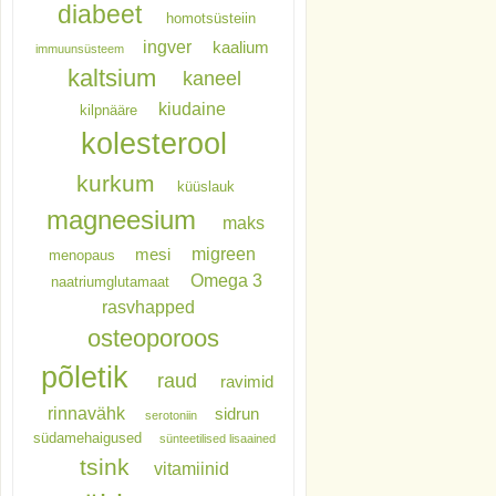
diabeet
homotsüsteiin
ingver
kaalium
immuunsüsteem
kaltsium
kaneel
kiudaine
kilpnääre
kolesterool
kurkum
küüslauk
magneesium
maks
migreen
mesi
menopaus
Omega 3
naatriumglutamaat
rasvhapped
osteoporoos
põletik
raud
ravimid
rinnavähk
sidrun
serotoniin
südamehaigused
sünteetilised lisaained
tsink
vitamiinid