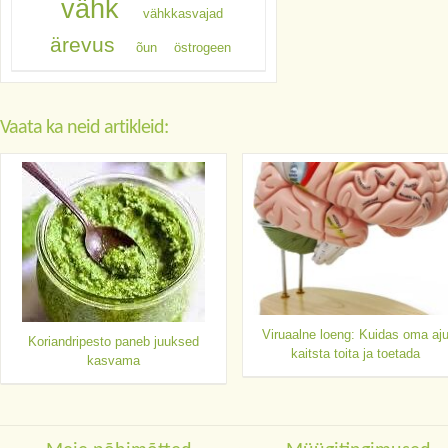
vähk
vähkkasvajad
ärevus
õun
östrogeen
Vaata ka neid artikleid:
Viruaalne loeng: Kuidas oma aj
Koriandripesto paneb juuksed
kaitsta toita ja toetada
kasvama