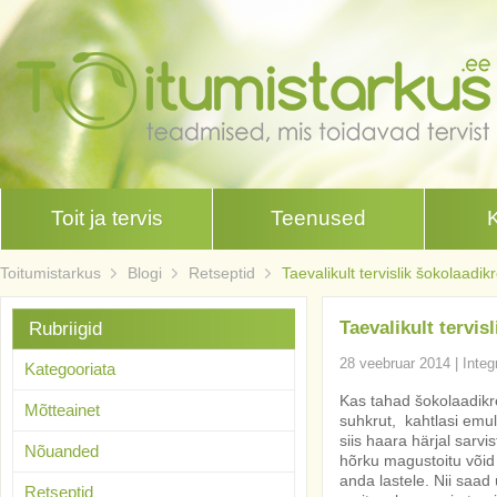
Toit ja tervis
Teenused
Toitumistarkus
Blogi
Retseptid
Taevalikult tervislik šokolaadi
Taevalikult tervis
Rubriigid
28 veebruar 2014
|
Integ
Kategooriata
Kas tahad šokolaadikr
Mõtteainet
suhkrut, kahtlasi emulg
siis haara härjal sarvi
Nõuanded
hõrku magustoitu võid 
anda lastele. Nii saa
Retseptid