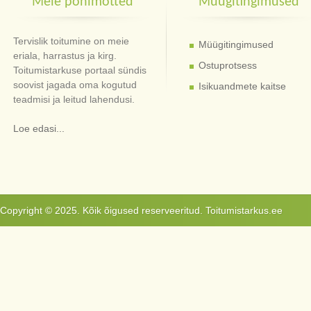
Meie põhimõtted
Müügitingimused
Tervislik toitumine on meie
Müügitingimused
eriala, harrastus ja kirg.
Ostuprotsess
Toitumistarkuse portaal sündis
soovist jagada oma kogutud
Isikuandmete kaitse
teadmisi ja leitud lahendusi.
Loe edasi...
Copyright © 2025. Kõik õigused reserveeritud. Toitumistarkus.ee