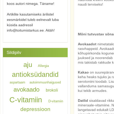
koos autori nimega. Täname!
naudi terviseks!
Artiklite kasutamiseks ärilistel
eesmärkidel tuleb eelnevalt luba
küsida aadressil
info@toitumistarkus.ee. Aitäh!
Mõni tutvustav sõna 
Avokaadot
nimetataks
rasvhappeid. Avokaad
Sildipilv
kõhupiirkonda kogunen
juuksed ja noorendab n
mis takistab rakkude k
aju
Allergia
Kakao
on suurepärane 
antioksüdandid
keha heaks tujuks ja r
serotoniini toodab. L
aspartaam
autoimmuunhaigused
vallanduma samasugus
avokaado
brokoli
kui tekib armudes.
C-vitamiin
Datlid
sisaldavad rikka
D-vitamiin
mineraale-vitamiine. 
depressioon
langetavad edukalt LDL