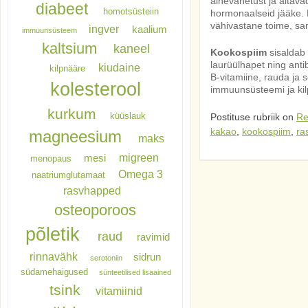
ainevahetust ja aitavad
diabeet
homotsüsteiin
hormonaalseid jääke. Da
vähivastane toime, sa
ingver
kaalium
immuunsüsteem
kaltsium
kaneel
Kookospiim
sisaldab 
laurüülhapet ning anti
kiudaine
kilpnääre
B-vitamiine, rauda ja 
kolesterool
immuunsüsteemi ja kilp
kurkum
küüslauk
Postituse rubriik on
Re
kakao
,
kookospiim
,
ra
magneesium
maks
migreen
mesi
menopaus
Omega 3
naatriumglutamaat
rasvhapped
osteoporoos
põletik
raud
ravimid
rinnavähk
sidrun
serotoniin
südamehaigused
sünteetilised lisaained
tsink
vitamiinid