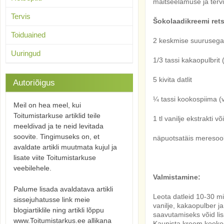
maitseelamuse ja tervis
Tervis
Šokolaadikreemi rets
Toiduained
2 keskmise suuruseg
Uuringud
1/3 tassi kakaopulbrit 
5 kivita datlit
Autoriõigus
¼ tassi kookospiima (
Meil on hea meel, kui
Toitumistarkuse artiklid teile
1 tl vanilje ekstrakti v
meeldivad ja te neid levitada
soovite. Tingimuseks on, et
näpuotsatäis meresoo
avaldate artikli muutmata kujul ja
lisate viite Toitumistarkuse
veebilehele.
Valmistamine:
Palume lisada avaldatava artikli
Leota datleid 10-30 m
sissejuhatusse link meie
vanilje, kakaopulber ja
blogiartiklile ning artikli lõppu
saavutamiseks võid lis
www.Toitumistarkus.ee allikana
Kaunista kreem kookos