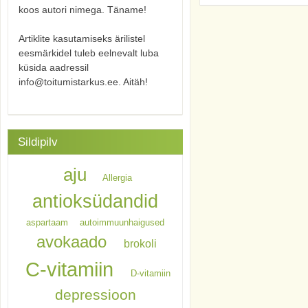
koos autori nimega. Täname!
Artiklite kasutamiseks ärilistel
eesmärkidel tuleb eelnevalt luba
küsida aadressil
info@toitumistarkus.ee. Aitäh!
Sildipilv
aju
Allergia
antioksüdandid
aspartaam
autoimmuunhaigused
avokaado
brokoli
C-vitamiin
D-vitamiin
depressioon