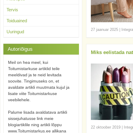
Tervis
Toiduained
27 jaanuar 2025
|
Integr
Uuringud
Autoriõigus
Miks eelistada na
Meil on hea meel, kui
Toitumistarkuse artiklid teile
meeldivad ja te neid levitada
soovite. Tingimuseks on, et
avaldate artikli muutmata kujul ja
lisate viite Toitumistarkuse
veebilehele.
Palume lisada avaldatava artikli
sissejuhatusse link meie
blogiartiklile ning artikli lõppu
22 oktoober 2019
|
Integ
www.Toitumistarkus.ee allikana