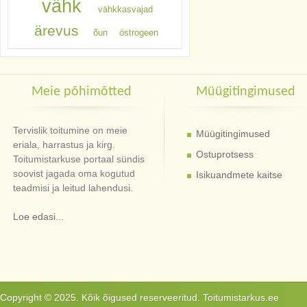
vähk
vähkkasvajad
ärevus
õun
östrogeen
Meie põhimõtted
Müügitingimused
Tervislik toitumine on meie
Müügitingimused
eriala, harrastus ja kirg.
Ostuprotsess
Toitumistarkuse portaal sündis
soovist jagada oma kogutud
Isikuandmete kaitse
teadmisi ja leitud lahendusi.
Loe edasi...
Copyright © 2025. Kõik õigused reserveeritud. Toitumistarkus.ee