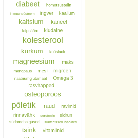
diabeet
homotsüsteiin
ingver
kaalium
immuunsüsteem
kaltsium
kaneel
kiudaine
kilpnääre
kolesterool
kurkum
küüslauk
magneesium
maks
migreen
mesi
menopaus
Omega 3
naatriumglutamaat
rasvhapped
osteoporoos
põletik
raud
ravimid
rinnavähk
sidrun
serotoniin
südamehaigused
sünteetilised lisaained
tsink
vitamiinid