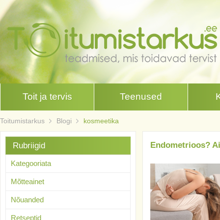
Toit ja tervis
Teenused
Toitumistarkus
Blogi
kosmeetika
Endometrioos? Ait
Rubriigid
Kategooriata
Mõtteainet
Nõuanded
Retseptid