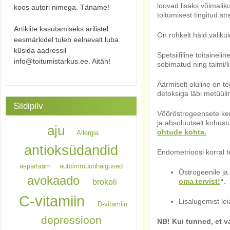
loovad lisaks võimalik
koos autori nimega. Täname!
toitumisest tingitud st
Artiklite kasutamiseks ärilistel
On rohkelt häid valiku
eesmärkidel tuleb eelnevalt luba
küsida aadressil
Spetsiifiline toitaineli
info@toitumistarkus.ee. Aitäh!
sobimatud ning taimi/
Äärmiselt oluline on t
detoksiga läbi metüül
Sildipilv
Võõröstrogeensete ke
ja absoluutselt kohust
aju
ohtude kohta.
Allergia
antioksüdandid
Endometrioosi korral t
aspartaam
autoimmuunhaigused
Östrogeenile j
avokaado
brokoli
oma tervist!
“
.
C-vitamiin
Lisalugemist le
D-vitamiin
depressioon
NB! Kui tunned, et v