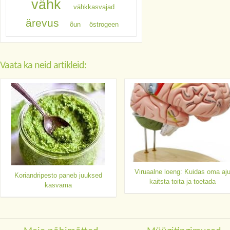
vähk
vähkkasvajad
ärevus
õun
östrogeen
Vaata ka neid artikleid:
Viruaalne loeng: Kuidas oma aj
Koriandripesto paneb juuksed
kaitsta toita ja toetada
kasvama