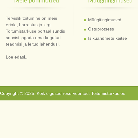
Meie põhimõtted
Müügitingimused
Tervislik toitumine on meie
Müügitingimused
eriala, harrastus ja kirg.
Ostuprotsess
Toitumistarkuse portaal sündis
soovist jagada oma kogutud
Isikuandmete kaitse
teadmisi ja leitud lahendusi.
Loe edasi...
Copyright © 2025. Kõik õigused reserveeritud. Toitumistarkus.ee