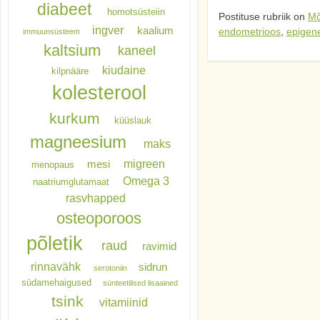
diabeet
homotsüsteiin
Postituse rubriik on
Mõ
ingver
kaalium
endometrioos
,
epigen
immuunsüsteem
kaltsium
kaneel
kiudaine
kilpnääre
kolesterool
kurkum
küüslauk
magneesium
maks
migreen
mesi
menopaus
Omega 3
naatriumglutamaat
rasvhapped
osteoporoos
põletik
raud
ravimid
rinnavähk
sidrun
serotoniin
südamehaigused
sünteetilised lisaained
tsink
vitamiinid