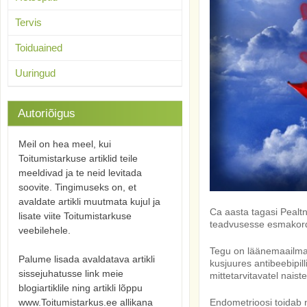
Tervis
Toiduained
Uuringud
Autoriõigus
Meil on hea meel, kui
Toitumistarkuse artiklid teile
meeldivad ja te neid levitada
soovite. Tingimuseks on, et
avaldate artikli muutmata kujul ja
Ca aasta tagasi Pealtn
lisate viite Toitumistarkuse
teadvusesse esmakord
veebilehele.
Tegu on läänemaailmas
Palume lisada avaldatava artikli
kusjuures antibeebipil
sissejuhatusse link meie
mittetarvitavatel naiste
blogiartiklile ning artikli lõppu
www.Toitumistarkus.ee allikana
Endometrioosi toidab 