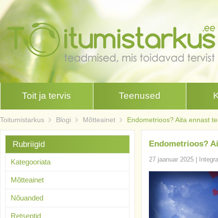
Toit ja tervis
Teenused
Toitumistarkus
Blogi
Mõtteainet
Endometrioos? Aita ennast tea
Endometrioos? Ait
Rubriigid
27 jaanuar 2025
|
Integr
Kategooriata
Mõtteainet
Nõuanded
Retseptid