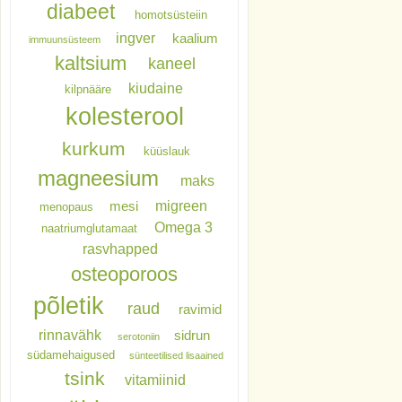
diabeet
homotsüsteiin
ingver
kaalium
immuunsüsteem
kaltsium
kaneel
kiudaine
kilpnääre
kolesterool
kurkum
küüslauk
magneesium
maks
migreen
mesi
menopaus
Omega 3
naatriumglutamaat
rasvhapped
osteoporoos
põletik
raud
ravimid
rinnavähk
sidrun
serotoniin
südamehaigused
sünteetilised lisaained
tsink
vitamiinid