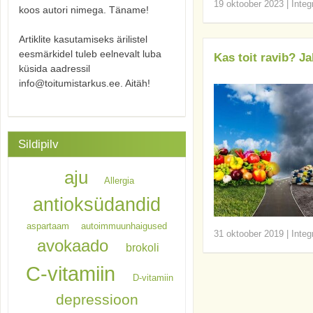
19 oktoober 2023
|
Integ
koos autori nimega. Täname!
Artiklite kasutamiseks ärilistel
eesmärkidel tuleb eelnevalt luba
Kas toit ravib? Ja
küsida aadressil
info@toitumistarkus.ee. Aitäh!
Sildipilv
aju
Allergia
antioksüdandid
aspartaam
autoimmuunhaigused
31 oktoober 2019
|
Integ
avokaado
brokoli
C-vitamiin
D-vitamiin
depressioon