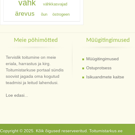
vähk
vähkkasvajad
ärevus
õun
östrogeen
Meie põhimõtted
Müügitingimused
Tervislik toitumine on meie
Müügitingimused
eriala, harrastus ja kirg.
Ostuprotsess
Toitumistarkuse portaal sündis
soovist jagada oma kogutud
Isikuandmete kaitse
teadmisi ja leitud lahendusi.
Loe edasi...
Copyright © 2025. Kõik õigused reserveeritud. Toitumistarkus.ee