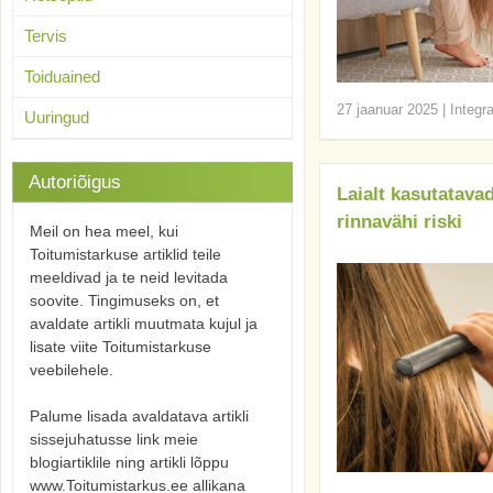
Tervis
Toiduained
27 jaanuar 2025
|
Integr
Uuringud
Autoriõigus
Laialt kasutatava
rinnavähi riski
Meil on hea meel, kui
Toitumistarkuse artiklid teile
meeldivad ja te neid levitada
soovite. Tingimuseks on, et
avaldate artikli muutmata kujul ja
lisate viite Toitumistarkuse
veebilehele.
Palume lisada avaldatava artikli
sissejuhatusse link meie
blogiartiklile ning artikli lõppu
www.Toitumistarkus.ee allikana