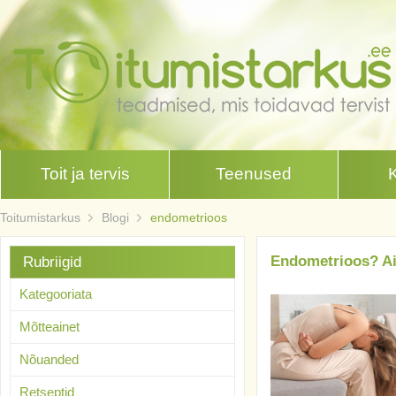
Toit ja tervis
Teenused
Toitumistarkus
Blogi
endometrioos
Endometrioos? Ait
Rubriigid
Kategooriata
Mõtteainet
Nõuanded
Retseptid