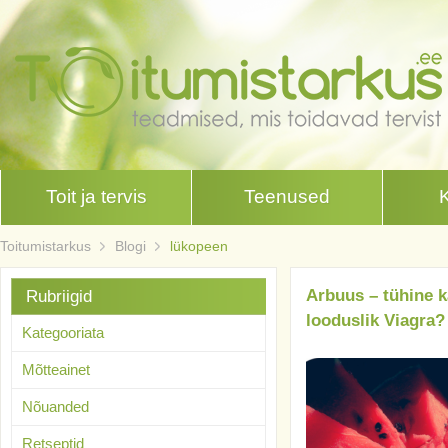
Toit ja tervis
Teenused
Toitumistarkus
Blogi
lükopeen
Arbuus – tühine k
Rubriigid
looduslik Viagra?
Kategooriata
Mõtteainet
Nõuanded
Retseptid