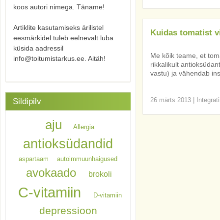
koos autori nimega. Täname!
Artiklite kasutamiseks ärilistel
Kuidas tomatist v
eesmärkidel tuleb eelnevalt luba
küsida aadressil
Me kõik teame, et tomat
info@toitumistarkus.ee. Aitäh!
rikkalikult antioksüda
vastu) ja vähendab insu
26 märts 2013
|
Integrat
Sildipilv
aju
Allergia
antioksüdandid
aspartaam
autoimmuunhaigused
avokaado
brokoli
C-vitamiin
D-vitamiin
depressioon