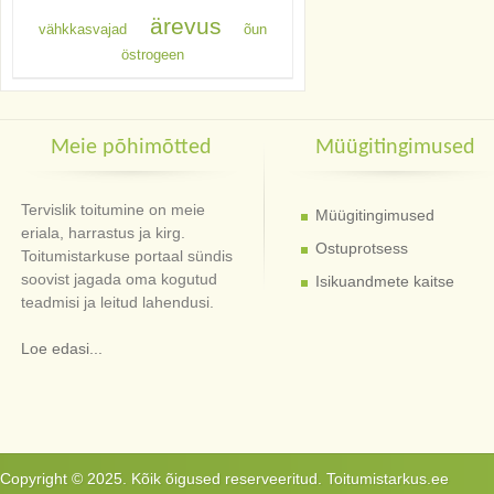
ärevus
vähkkasvajad
õun
östrogeen
Meie põhimõtted
Müügitingimused
Tervislik toitumine on meie
Müügitingimused
eriala, harrastus ja kirg.
Ostuprotsess
Toitumistarkuse portaal sündis
soovist jagada oma kogutud
Isikuandmete kaitse
teadmisi ja leitud lahendusi.
Loe edasi...
Copyright © 2025. Kõik õigused reserveeritud. Toitumistarkus.ee