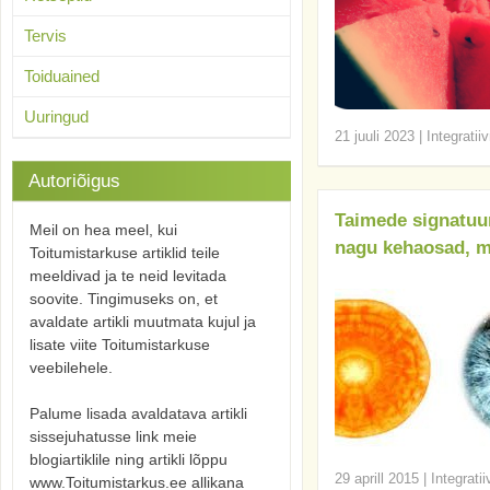
Tervis
Toiduained
Uuringud
21 juuli 2023
|
Integratii
Autoriõigus
Taimede signatuur
Meil on hea meel, kui
nagu kehaosad, mi
Toitumistarkuse artiklid teile
meeldivad ja te neid levitada
soovite. Tingimuseks on, et
avaldate artikli muutmata kujul ja
lisate viite Toitumistarkuse
veebilehele.
Palume lisada avaldatava artikli
sissejuhatusse link meie
blogiartiklile ning artikli lõppu
29 aprill 2015
|
Integrati
www.Toitumistarkus.ee allikana