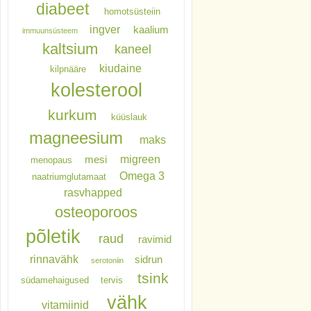
diabeet
homotsüsteiin
ingver
kaalium
immuunsüsteem
kaltsium
kaneel
kiudaine
kilpnääre
kolesterool
kurkum
küüslauk
magneesium
maks
migreen
mesi
menopaus
Omega 3
naatriumglutamaat
rasvhapped
osteoporoos
põletik
raud
ravimid
rinnavähk
sidrun
serotoniin
tsink
südamehaigused
tervis
vähk
vitamiinid