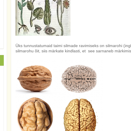
Üks tunnustatumaid taimi silmade ravimiseks on silmarohi (ingl.
silmarohu õit, siis märkate kindlasti, et see sarnaneb märkimi