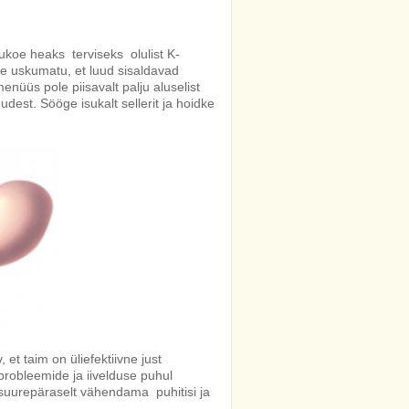
uukoe heaks terviseks olulist K-
ole uskumatu, et luud sisaldavad
nüüs pole piisavalt palju aluselist
dest. Sööge isukalt sellerit ja hoidke
 et taim on üliefektiivne just
robleemide ja iivelduse puhul
suurepäraselt vähendama puhitisi ja