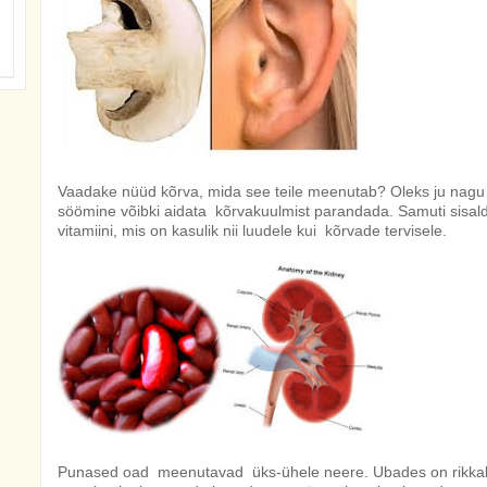
Vaadake nüüd kõrva, mida see teile meenutab? Oleks ju nagu 
söömine võibki aidata kõrvakuulmist parandada. Samuti sisa
vitamiini, mis on kasulik nii luudele kui kõrvade tervisele.
Punased oad meenutavad üks-ühele neere. Ubades on rikkaliku