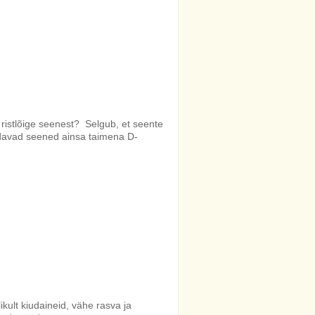
ristlõige seenest? Selgub, et seente
ldavad seened ainsa taimena D-
lt kiudaineid, vähe rasva ja