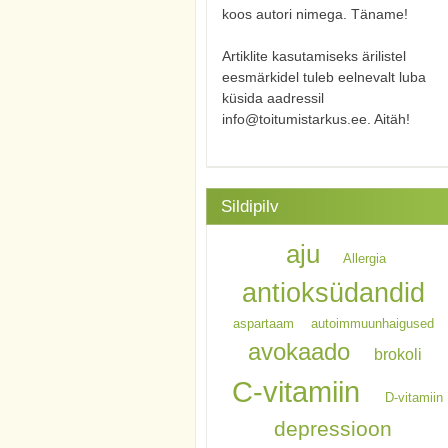
koos autori nimega. Täname!
Artiklite kasutamiseks ärilistel
eesmärkidel tuleb eelnevalt luba
küsida aadressil
info@toitumistarkus.ee. Aitäh!
Sildipilv
aju
Allergia
antioksüdandid
aspartaam
autoimmuunhaigused
avokaado
brokoli
C-vitamiin
D-vitamiin
depressioon