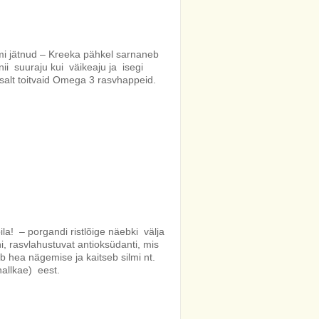
umi jätnud – Kreeka pähkel sarnaneb
ii suuraju kui väikeaju ja isegi
salt toitvaid Omega 3 rasvhappeid.
la! – porgandi ristlõige näebki välja
ni, rasvlahustuvat antioksüdanti, mis
 hea nägemise ja kaitseb silmi nt.
hallkae) eest.