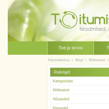
Toit ja tervis
Toitumistarkus
Blogi
Mõtteainet
Rubriigid
Kategooriata
Mõtteainet
Nõuanded
Retseptid