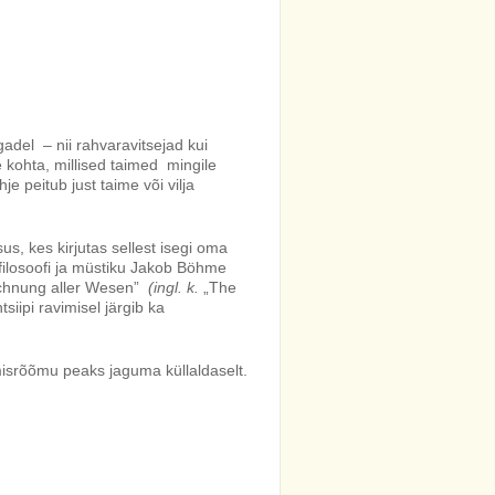
adel – nii rahvaravitsejad kui
 kohta, millised taimed mingile
e peitub just taime või vilja
us, kes kirjutas sellest isegi oma
ilosoofi ja müstiku Jakob Böhme
hnung aller Wesen”
(ingl. k.
„The
siipi ravimisel järgib ka
isrõõmu peaks jaguma küllaldaselt.