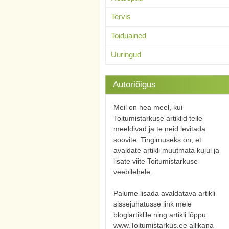
Tervis
Toiduained
Uuringud
Autoriõigus
Meil on hea meel, kui
Toitumistarkuse artiklid teile
meeldivad ja te neid levitada
soovite. Tingimuseks on, et
avaldate artikli muutmata kujul ja
lisate viite Toitumistarkuse
veebilehele.
Palume lisada avaldatava artikli
sissejuhatusse link meie
blogiartiklile ning artikli lõppu
www.Toitumistarkus.ee allikana