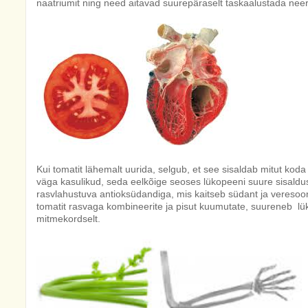
naatriumit ning need aitavad suurepäraselt taskaalustada nee
Kui tomatit lähemalt uurida, selgub, et see sisaldab mitut k
väga kasulikud, seda eelkõige seoses lükopeeni suure sisaldu
rasvlahustuva antioksüdandiga, mis kaitseb südant ja veresoon
tomatit rasvaga kombineerite ja pisut kuumutate, suureneb l
mitmekordselt.