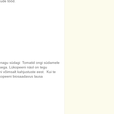
rude tööd.
oda nagu südagi Tomatid ongi südamele
sega. Lükopeeni näol on tegu
i võimsalt kahjustuste eest. Kui te
ükopeeni biosaadavus lausa