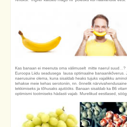
Kas banaan ei meenuta oma välimuselt mitte naerul suud…? Mä
Euroopa Liidu seadusega lausa optimaalne banaanikõverus. J
naerusuine olema, kuna sisaldab heaks tujuks vajalikku aminoh
tehakse meie kehas serotoniin, nn. õnnelik närvivahendusain
tekkimiseks ja tõhusaks ajutööks. Banaan sisaldab ka B6 vitami
optimismi tootmiseks hädasti vajab. Murelikud eestlased, söög