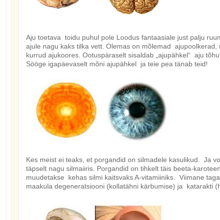
Aju toetava toidu puhul pole Loodus fantaasiale just palju ru
ajule nagu kaks tilka vett. Olemas on mõlemad ajupoolkerad, n
kurrud ajukoores. Ootuspäraselt sisaldab „ajupähkel“ aju tõhu
Sööge igapäevaselt mõni ajupähkel ja teie pea tänab teid!
Kes meist ei teaks, et porgandid on silmadele kasulikud. Ja voi
täpselt nagu silmaiiris. Porgandid on tihkelt täis beeta-karotee
muudetakse kehas silmi kaitsvaks A-vitamiiniks. Viimane tagab
maakula degeneratsiooni (kollatähni kärbumise) ja katarakti (