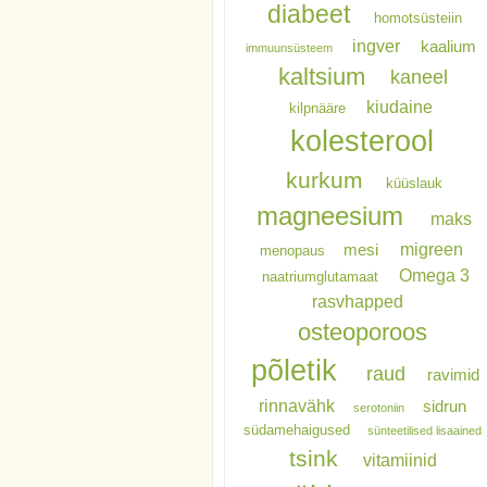
diabeet
homotsüsteiin
ingver
kaalium
immuunsüsteem
kaltsium
kaneel
kiudaine
kilpnääre
kolesterool
kurkum
küüslauk
magneesium
maks
migreen
mesi
menopaus
Omega 3
naatriumglutamaat
rasvhapped
osteoporoos
põletik
raud
ravimid
rinnavähk
sidrun
serotoniin
südamehaigused
sünteetilised lisaained
tsink
vitamiinid