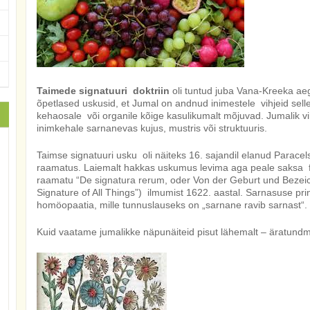
Taimede signatuuri doktriin
oli tuntud juba Vana-Kreeka aeg
õpetlased uskusid, et Jumal on andnud inimestele vihjeid selle
kehaosale või organile kõige kasulikumalt mõjuvad. Jumalik vihj
inimkehale sarnanevas kujus, mustris või struktuuris.
Taimse signatuuri usku oli näiteks 16. sajandil elanud Paracels
raamatus. Laiemalt hakkas uskumus levima aga peale saksa f
raamatu “De
signatura rerum
, oder Von der
Geburt
und Bezeic
Signature of All Things”) ilmumist 1622. aastal. Sarnasuse print
homöopaatia, mille tunnuslauseks on „sarnane ravib sarnast“.
Kuid vaatame jumalikke näpunäiteid pisut lähemalt – äratundm