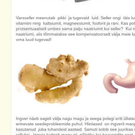
Varsseller meenutab pikki ja tugevaid luid. Seller ongi täis l
vitamiini ning kaltsiumit, magneesiumit, fosforit ja räni. Kas p
protsentuaalselt umbes sama palju naatriumit kui seller? Kui me
naatriumi, siis tõmmatakse see kompensatoorselt välja meie luu
oma luud tugevad!
Ingver näeb sageli välja nagu magu ja seega polegi eriti üllatav,
erinevate seedeprobleemide puhul. Hiinlased on ingverit maop
kasutanud juba tuhandeid aastaid. Samuti sobib see juurikas 
refluksi. Ingver kaitseb magu nii põletiku kui haavandite eest.