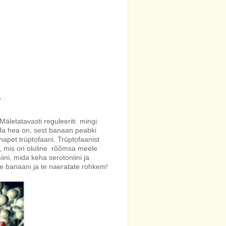
letatavasti reguleeriti mingi
a hea on, sest banaan peabki
apet trüptofaani. Trüptofaanist
e, mis on oluline rõõmsa meele
ini, mida keha serotoniini ja
e banaani ja te naeratate rohkem!