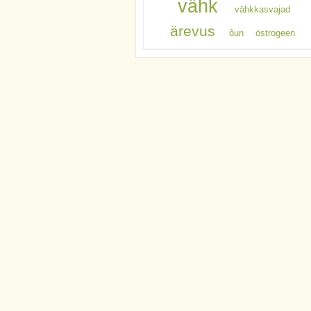
vähk
vähkkasvajad
ärevus
õun
östrogeen