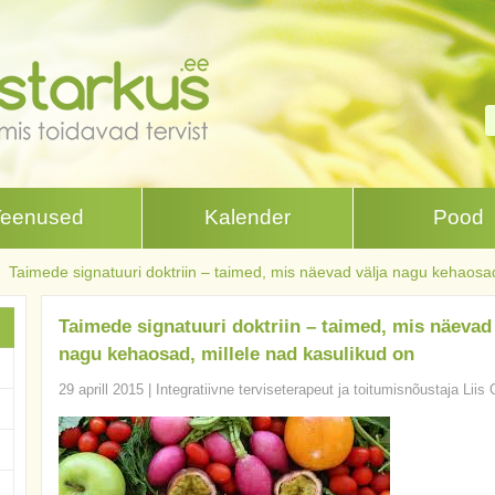
Teenused
Kalender
Pood
Taimede signatuuri doktriin – taimed, mis näevad välja nagu kehaosad
Taimede signatuuri doktriin – taimed, mis näevad 
nagu kehaosad, millele nad kasulikud on
29 aprill 2015
|
Integratiivne terviseterapeut ja toitumisnõustaja Liis