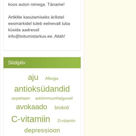
koos autori nimega. Täname!
Artiklite kasutamiseks ärilistel
eesmärkidel tuleb eelnevalt luba
küsida aadressil
info@toitumistarkus.ee. Aitäh!
Sildipilv
aju
Allergia
antioksüdandid
aspartaam
autoimmuunhaigused
avokaado
brokoli
C-vitamiin
D-vitamiin
depressioon