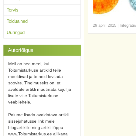
Tervis
Toiduained
29 aprill 2015
|
Integrati
Uuringud
Autoriõigus
Meil on hea meel, kui
Toitumistarkuse artiklid teile
meeldivad ja te neid levitada
soovite. Tingimuseks on, et
avaldate artikli muutmata kujul ja
lisate viite Toitumistarkuse
veebilehele.
Palume lisada avaldatava artikli
sissejuhatusse link meie
blogiartiklile ning artikli lõppu
www.Toitumistarkus.ee allikana