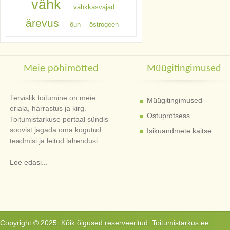
vähk
vähkkasvajad
ärevus
õun
östrogeen
Meie põhimõtted
Müügitingimused
Tervislik toitumine on meie
Müügitingimused
eriala, harrastus ja kirg.
Ostuprotsess
Toitumistarkuse portaal sündis
soovist jagada oma kogutud
Isikuandmete kaitse
teadmisi ja leitud lahendusi.
Loe edasi...
Copyright © 2025. Kõik õigused reserveeritud. Toitumistarkus.ee