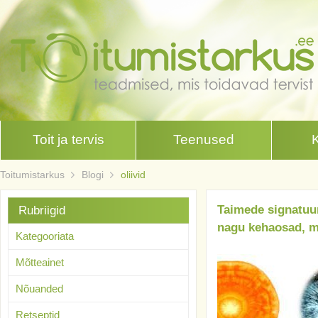
Toit ja tervis
Teenused
Toitumistarkus
Blogi
oliivid
Taimede signatuur
Rubriigid
nagu kehaosad, mi
Kategooriata
Mõtteainet
Nõuanded
Retseptid