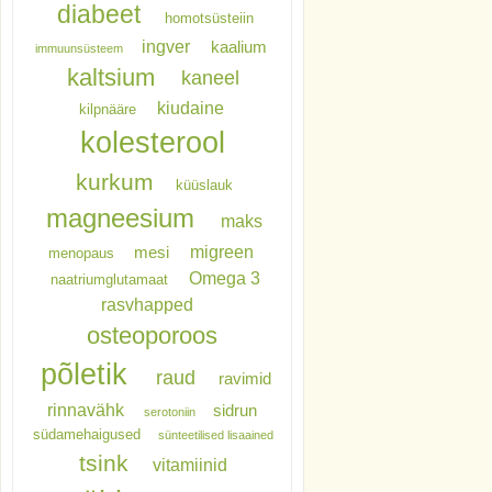
diabeet
homotsüsteiin
ingver
kaalium
immuunsüsteem
kaltsium
kaneel
kiudaine
kilpnääre
kolesterool
kurkum
küüslauk
magneesium
maks
migreen
mesi
menopaus
Omega 3
naatriumglutamaat
rasvhapped
osteoporoos
põletik
raud
ravimid
rinnavähk
sidrun
serotoniin
südamehaigused
sünteetilised lisaained
tsink
vitamiinid