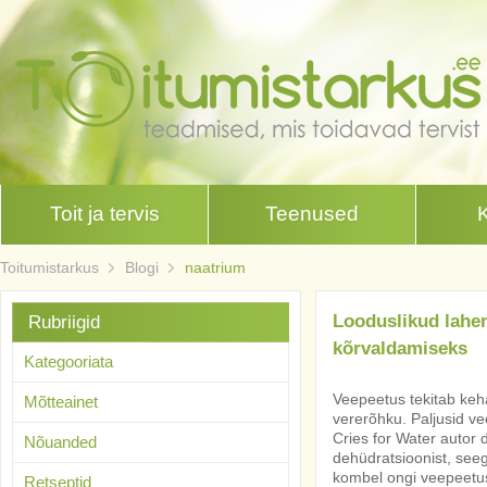
Toit ja tervis
Teenused
Toitumistarkus
Blogi
naatrium
Looduslikud lahe
Rubriigid
kõrvaldamiseks
Kategooriata
Veepeetus tekitab kehas
Mõtteainet
vererõhku. Paljusid 
Cries for Water autor
Nõuanded
dehüdratsioonist, seeg
kombel ongi veepeetus
Retseptid