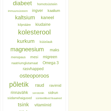
diabeet
homotsüsteiin
ingver
kaalium
immuunsüsteem
kaltsium
kaneel
kiudaine
kilpnääre
kolesterool
kurkum
küüslauk
magneesium
maks
migreen
mesi
menopaus
Omega 3
naatriumglutamaat
rasvhapped
osteoporoos
põletik
raud
ravimid
rinnavähk
sidrun
serotoniin
südamehaigused
sünteetilised lisaained
tsink
vitamiinid