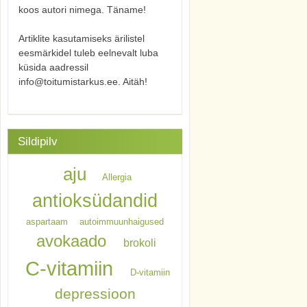
koos autori nimega. Täname!
Artiklite kasutamiseks ärilistel
eesmärkidel tuleb eelnevalt luba
küsida aadressil
info@toitumistarkus.ee. Aitäh!
Sildipilv
aju
Allergia
antioksüdandid
aspartaam
autoimmuunhaigused
avokaado
brokoli
C-vitamiin
D-vitamiin
depressioon