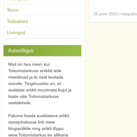
Tervis
26 juuni 2014
|
Integrati
Toiduained
Uuringud
Autoriõigus
Meil on hea meel, kui
Toitumistarkuse artiklid teile
meeldivad ja te neid levitada
soovite. Tingimuseks on, et
avaldate artikli muutmata kujul ja
lisate viite Toitumistarkuse
veebilehele.
Palume lisada avaldatava artikli
sissejuhatusse link meie
blogiartiklile ning artikli lõppu
www.Toitumistarkus.ee allikana