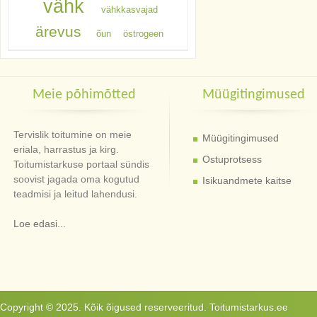
vähk
vähkkasvajad
ärevus
õun
östrogeen
Meie põhimõtted
Müügitingimused
Tervislik toitumine on meie
Müügitingimused
eriala, harrastus ja kirg.
Ostuprotsess
Toitumistarkuse portaal sündis
soovist jagada oma kogutud
Isikuandmete kaitse
teadmisi ja leitud lahendusi.
Loe edasi...
Copyright © 2025. Kõik õigused reserveeritud. Toitumistarkus.ee