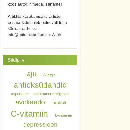
koos autori nimega. Täname!
Artiklite kasutamiseks ärilistel
eesmärkidel tuleb eelnevalt luba
küsida aadressil
info@toitumistarkus.ee. Aitäh!
Sildipilv
aju
Allergia
antioksüdandid
aspartaam
autoimmuunhaigused
avokaado
brokoli
C-vitamiin
D-vitamiin
depressioon