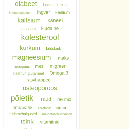
diabeet
homotsüsteiin
ingver
kaalium
immuunsüsteem
kaltsium
kaneel
kiudaine
kilpnääre
kolesterool
kurkum
küüslauk
magneesium
maks
migreen
mesi
menopaus
Omega 3
naatriumglutamaat
rasvhapped
osteoporoos
põletik
raud
ravimid
rinnavähk
sidrun
serotoniin
südamehaigused
sünteetilised lisaained
tsink
vitamiinid