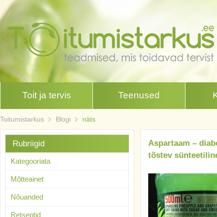
Toit ja tervis
Teenused
Toitumistarkus
Blogi
näts
Aspartaam – diab
Rubriigid
tõstev sünteetili
Kategooriata
Mõtteainet
Nõuanded
Retseptid