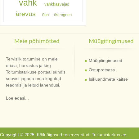
vähk
vähkkasvajad
ärevus
õun
östrogeen
Meie põhimõtted
Müügitingimused
Tervislik toitumine on meie
Müügitingimused
eriala, harrastus ja kirg.
Ostuprotsess
Toitumistarkuse portaal sündis
soovist jagada oma kogutud
Isikuandmete kaitse
teadmisi ja leitud lahendusi.
Loe edasi...
Copyright © 2025. Kõik õigused reserveeritud. Toitumistarkus.ee