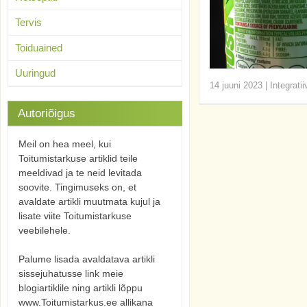
Tervis
Toiduained
Uuringud
14 juuni 2023
|
Integrati
Autoriõigus
Meil on hea meel, kui
Toitumistarkuse artiklid teile
meeldivad ja te neid levitada
soovite. Tingimuseks on, et
avaldate artikli muutmata kujul ja
lisate viite Toitumistarkuse
veebilehele.
Palume lisada avaldatava artikli
sissejuhatusse link meie
blogiartiklile ning artikli lõppu
www.Toitumistarkus.ee allikana