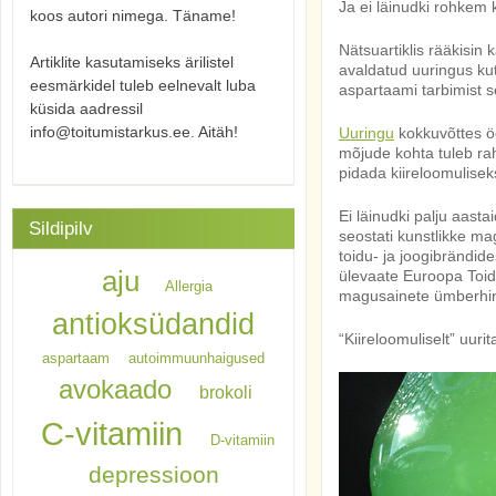
Ja
ei läinudki rohkem k
koos autori nimega. Täname!
Nätsuartiklis rääkisin
Artiklite kasutamiseks ärilistel
avaldatud uuringus kut
eesmärkidel tuleb eelnevalt luba
aspartaami tarbimist s
küsida aadressil
info@toitumistarkus.ee. Aitäh!
Uuringu
kokkuvõttes öe
mõjude kohta tuleb ra
pidada kiireloomulisek
Ei läinudki palju aast
Sildipilv
seostati kunstlikke ma
toidu- ja joogibrändid
aju
ülevaate Euroopa Toidu
Allergia
magusainete ümberhi
antioksüdandid
“Kiireloomuliselt” uur
aspartaam
autoimmuunhaigused
avokaado
brokoli
C-vitamiin
D-vitamiin
depressioon