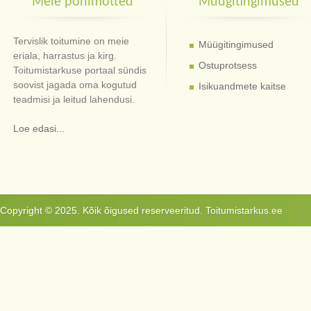
Meie põhimõtted
Müügitingimused
Tervislik toitumine on meie
Müügitingimused
eriala, harrastus ja kirg.
Ostuprotsess
Toitumistarkuse portaal sündis
soovist jagada oma kogutud
Isikuandmete kaitse
teadmisi ja leitud lahendusi.
Loe edasi...
Copyright © 2025. Kõik õigused reserveeritud. Toitumistarkus.ee