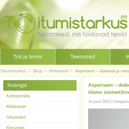
Toit ja tervis
Teenused
Toitumistarkus
Blogi
Mõtteainet
Aspartaam – diabeedi ja meta
Aspartaam – diab
Rubriigid
tõstev sünteetili
Kategooriata
14 juuni 2023
|
Integrati
Mõtteainet
Nõuanded
Retseptid