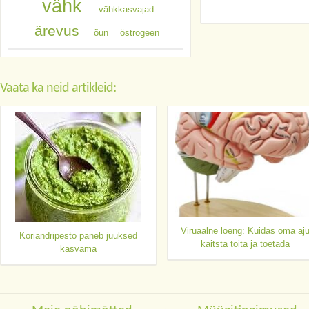
vähk
vähkkasvajad
ärevus
õun
östrogeen
Vaata ka neid artikleid:
Viruaalne loeng: Kuidas oma aj
Koriandripesto paneb juuksed
kaitsta toita ja toetada
kasvama