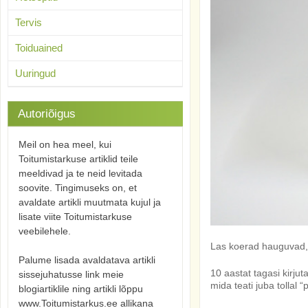
Tervis
Toiduained
Uuringud
Autoriõigus
Meil on hea meel, kui
Toitumistarkuse artiklid teile
meeldivad ja te neid levitada
soovite. Tingimuseks on, et
avaldate artikli muutmata kujul ja
lisate viite Toitumistarkuse
veebilehele.
Las koerad hauguvad,
Palume lisada avaldatava artikli
10 aastat tagasi kirju
sissejuhatusse link meie
mida teati juba tollal 
blogiartiklile ning artikli lõppu
www.Toitumistarkus.ee allikana