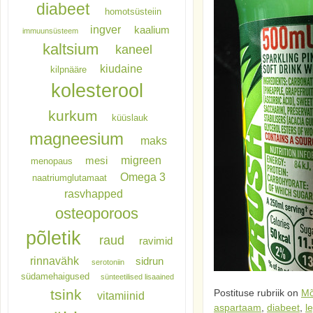
diabeet
homotsüsteiin
ingver
kaalium
immuunsüsteem
kaltsium
kaneel
kiudaine
kilpnääre
kolesterool
kurkum
küüslauk
magneesium
maks
migreen
mesi
menopaus
Omega 3
naatriumglutamaat
rasvhapped
osteoporoos
põletik
raud
ravimid
rinnavähk
sidrun
serotoniin
südamehaigused
sünteetilised lisaained
tsink
Postituse rubriik on
Mõ
vitamiinid
aspartaam
,
diabeet
,
l