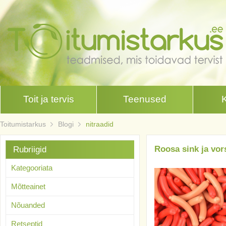
Toit ja tervis
Teenused
Toitumistarkus
Blogi
nitraadid
Roosa sink ja vor
Rubriigid
Kategooriata
Mõtteainet
Nõuanded
Retseptid