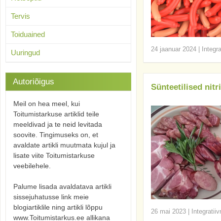
Tervis
Toiduained
24 jaanuar 2024
|
Integr
Uuringud
Autoriõigus
Sünteetilised nitr
Meil on hea meel, kui
Toitumistarkuse artiklid teile
meeldivad ja te neid levitada
soovite. Tingimuseks on, et
avaldate artikli muutmata kujul ja
lisate viite Toitumistarkuse
veebilehele.
Palume lisada avaldatava artikli
sissejuhatusse link meie
blogiartiklile ning artikli lõppu
26 mai 2023
|
Integratii
www.Toitumistarkus.ee allikana