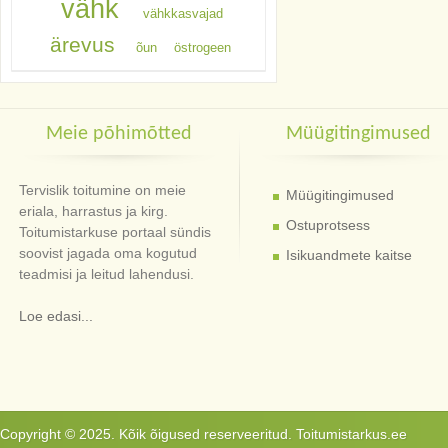
vähk
vähkkasvajad
ärevus
õun
östrogeen
Meie põhimõtted
Müügitingimused
Tervislik toitumine on meie
Müügitingimused
eriala, harrastus ja kirg.
Ostuprotsess
Toitumistarkuse portaal sündis
soovist jagada oma kogutud
Isikuandmete kaitse
teadmisi ja leitud lahendusi.
Loe edasi...
Copyright © 2025. Kõik õigused reserveeritud. Toitumistarkus.ee