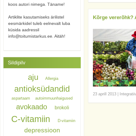
koos autori nimega. Täname!
Artiklite kasutamiseks ärilistel
Kõrge vererõhk? 
eesmärkidel tuleb eelnevalt luba
küsida aadressil
info@toitumistarkus.ee. Aitäh!
Sildipilv
aju
Allergia
antioksüdandid
23 aprill 2013
|
Integrati
aspartaam
autoimmuunhaigused
avokaado
brokoli
C-vitamiin
D-vitamiin
depressioon