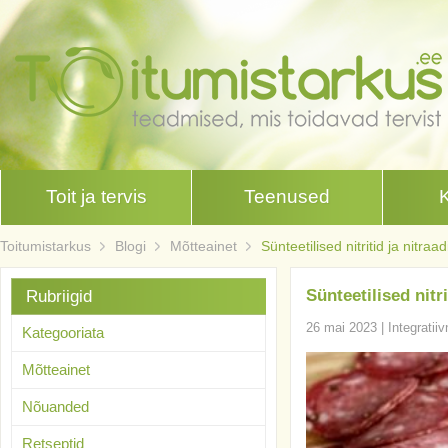
Toit ja tervis
Teenused
Toitumistarkus
Blogi
Mõtteainet
Sünteetilised nitritid ja nitraa
Sünteetilised nitr
Rubriigid
26 mai 2023
|
Integratii
Kategooriata
Mõtteainet
Nõuanded
Retseptid