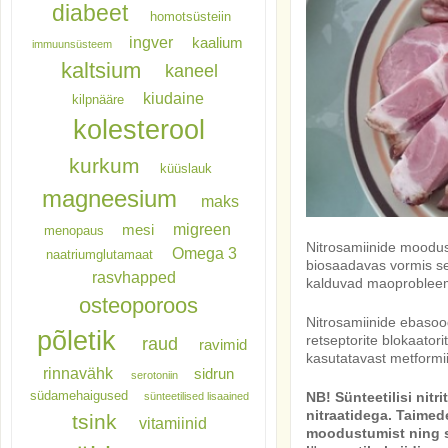
diabeet
homotsüsteiin
ingver
kaalium
immuunsüsteem
kaltsium
kaneel
kiudaine
kilpnääre
kolesterool
kurkum
küüslauk
magneesium
maks
migreen
mesi
menopaus
Nitrosamiinide moodust
Omega 3
naatriumglutamaat
biosaadavas vormis sel
rasvhapped
kalduvad maoprobleemid
osteoporoos
Nitrosamiinide ebasood
põletik
retseptorite blokaatorit
raud
ravimid
kasutatavast metformii
rinnavähk
sidrun
serotoniin
südamehaigused
NB! Sünteetilisi nitri
sünteetilised lisaained
nitraatidega. Taimed
tsink
vitamiinid
moodustumist ning se