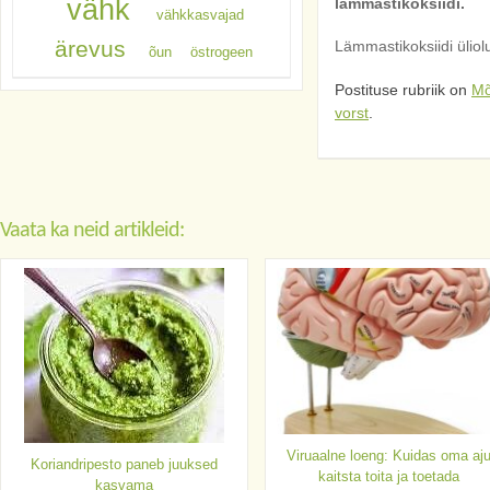
vähk
lämmastikoksiidi.
vähkkasvajad
ärevus
Lämmastikoksiidi üliol
õun
östrogeen
Postituse rubriik on
Mõ
vorst
.
Vaata ka neid artikleid:
Viruaalne loeng: Kuidas oma aj
Koriandripesto paneb juuksed
kaitsta toita ja toetada
kasvama