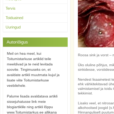
Tervis
Toiduained
Uuringud
Autoriõigus
Meil on hea meel, kui
Roosa sink ja vorst 
Toitumistarkuse artiklid teile
meeldivad ja te neid levitada
Üks oluline põhjus, m
soovite. Tingimuseks on, et
sinkidesse, vorstidess
avaldate artikli muutmata kujul ja
Nendest lisaainetest 
lisate viite Toitumistarkuse
ehk vähkitekitavad ühe
veebilehele.
valmistamisel ja toidu
tekkimist.
Palume lisada avaldatava artikli
sissejuhatusse link meie
Lisaks veel, et nitros
blogiartiklile ning artikli lõppu
alkohoolsed joogid (s.h
www.Toitumistarkus.ee allikana
Hinnanguliselt puutum