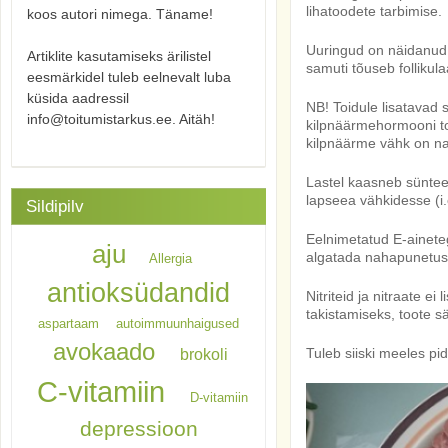
lihatoodete tarbimise.
koos autori nimega. Täname!
Uuringud on näidanud, 
Artiklite kasutamiseks ärilistel
samuti tõuseb follikul
eesmärkidel tuleb eelnevalt luba
küsida aadressil
NB! Toidule lisatavad s
info@toitumistarkus.ee. Aitäh!
kilpnäärmehormooni to
kilpnäärme vähk on nai
Lastel kaasneb sünteet
lapseea vähkidesse (i.
Sildipilv
Eelnimetatud E-ainete
aju
algatada nahapunetust,
Allergia
antioksüdandid
Nitriteid ja nitraate e
takistamiseks, toote sä
aspartaam
autoimmuunhaigused
avokaado
brokoli
Tuleb siiski meeles pid
C-vitamiin
D-vitamiin
depressioon