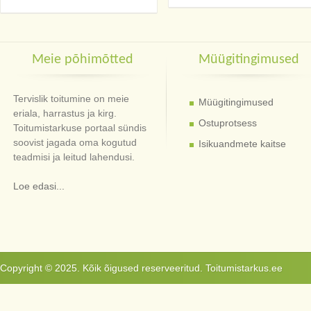
Meie põhimõtted
Müügitingimused
Tervislik toitumine on meie
Müügitingimused
eriala, harrastus ja kirg.
Ostuprotsess
Toitumistarkuse portaal sündis
soovist jagada oma kogutud
Isikuandmete kaitse
teadmisi ja leitud lahendusi.
Loe edasi...
Copyright © 2025. Kõik õigused reserveeritud. Toitumistarkus.ee