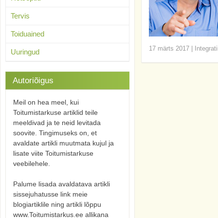
Tervis
Toiduained
17 märts 2017
|
Integrat
Uuringud
Autoriõigus
Meil on hea meel, kui
Toitumistarkuse artiklid teile
meeldivad ja te neid levitada
soovite. Tingimuseks on, et
avaldate artikli muutmata kujul ja
lisate viite Toitumistarkuse
veebilehele.
Palume lisada avaldatava artikli
sissejuhatusse link meie
blogiartiklile ning artikli lõppu
www.Toitumistarkus.ee allikana