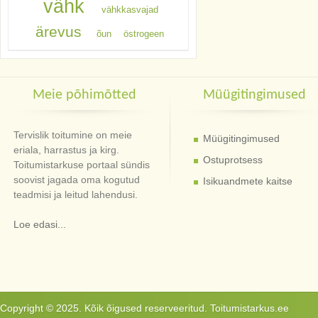
vähk
vähkkasvajad
ärevus
õun
östrogeen
Meie põhimõtted
Müügitingimused
Tervislik toitumine on meie
Müügitingimused
eriala, harrastus ja kirg.
Ostuprotsess
Toitumistarkuse portaal sündis
soovist jagada oma kogutud
Isikuandmete kaitse
teadmisi ja leitud lahendusi.
Loe edasi...
Copyright © 2025. Kõik õigused reserveeritud. Toitumistarkus.ee