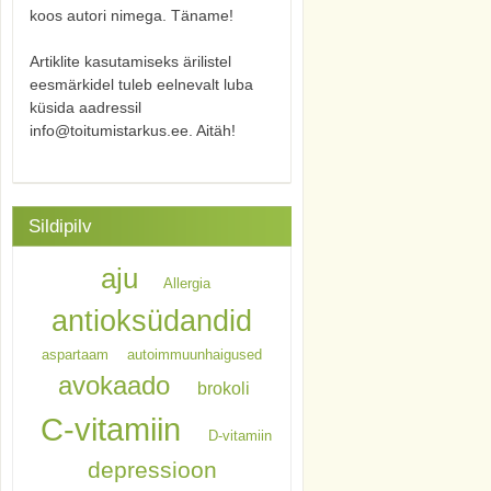
koos autori nimega. Täname!
Artiklite kasutamiseks ärilistel
eesmärkidel tuleb eelnevalt luba
küsida aadressil
info@toitumistarkus.ee. Aitäh!
Sildipilv
aju
Allergia
antioksüdandid
aspartaam
autoimmuunhaigused
avokaado
brokoli
C-vitamiin
D-vitamiin
depressioon