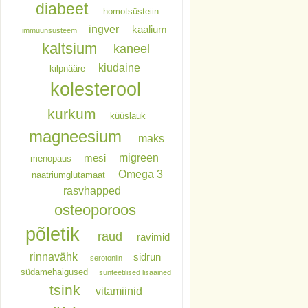
diabeet
homotsüsteiin
ingver
kaalium
immuunsüsteem
kaltsium
kaneel
kiudaine
kilpnääre
kolesterool
kurkum
küüslauk
magneesium
maks
migreen
mesi
menopaus
Omega 3
naatriumglutamaat
rasvhapped
osteoporoos
põletik
raud
ravimid
rinnavähk
sidrun
serotoniin
südamehaigused
sünteetilised lisaained
tsink
vitamiinid