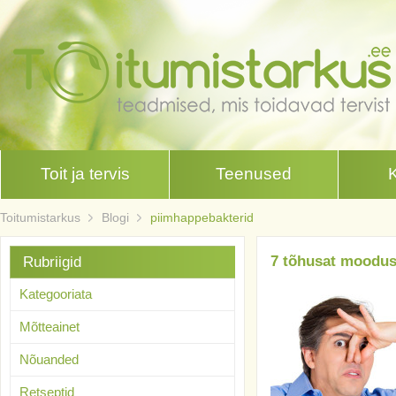
Toit ja tervis
Teenused
Toitumistarkus
Blogi
piimhappebakterid
7 tõhusat moodus
Rubriigid
Kategooriata
Mõtteainet
Nõuanded
Retseptid