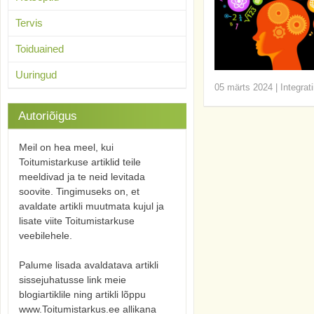
Tervis
Toiduained
Uuringud
05 märts 2024
|
Integrat
Autoriõigus
Meil on hea meel, kui
Toitumistarkuse artiklid teile
meeldivad ja te neid levitada
soovite. Tingimuseks on, et
avaldate artikli muutmata kujul ja
lisate viite Toitumistarkuse
veebilehele.
Palume lisada avaldatava artikli
sissejuhatusse link meie
blogiartiklile ning artikli lõppu
www.Toitumistarkus.ee allikana