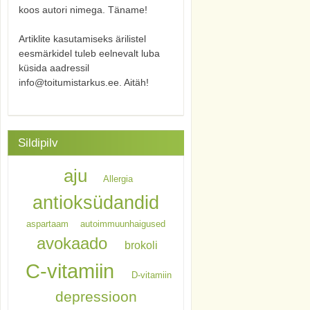
koos autori nimega. Täname!
Artiklite kasutamiseks ärilistel
eesmärkidel tuleb eelnevalt luba
küsida aadressil
info@toitumistarkus.ee. Aitäh!
Sildipilv
aju
Allergia
antioksüdandid
aspartaam
autoimmuunhaigused
avokaado
brokoli
C-vitamiin
D-vitamiin
depressioon