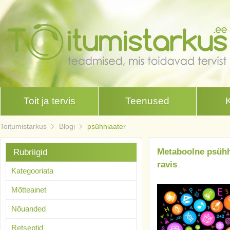
Toit ja tervis
Teenused
Toitumistarkus
Blogi
psühhiaater
Metaboolne psühhi
Rubriigid
ravis
Kategooriata
Mõtteainet
Nõuanded
Retseptid