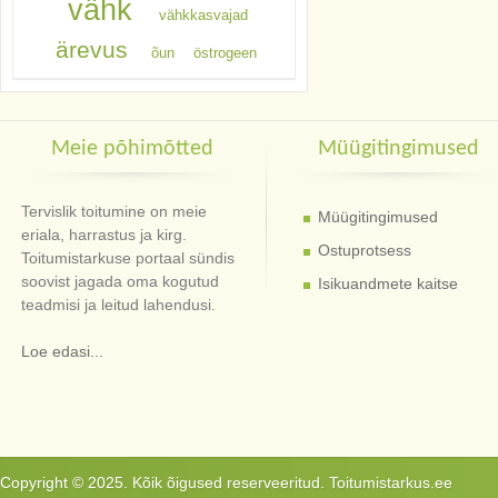
vähk
vähkkasvajad
ärevus
õun
östrogeen
Meie põhimõtted
Müügitingimused
Tervislik toitumine on meie
Müügitingimused
eriala, harrastus ja kirg.
Ostuprotsess
Toitumistarkuse portaal sündis
soovist jagada oma kogutud
Isikuandmete kaitse
teadmisi ja leitud lahendusi.
Loe edasi...
Copyright © 2025. Kõik õigused reserveeritud. Toitumistarkus.ee