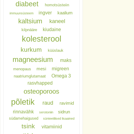
diabeet
homotsüsteiin
ingver
kaalium
immuunsüsteem
kaltsium
kaneel
kiudaine
kilpnääre
kolesterool
kurkum
küüslauk
magneesium
maks
migreen
mesi
menopaus
Omega 3
naatriumglutamaat
rasvhapped
osteoporoos
põletik
raud
ravimid
rinnavähk
sidrun
serotoniin
südamehaigused
sünteetilised lisaained
tsink
vitamiinid