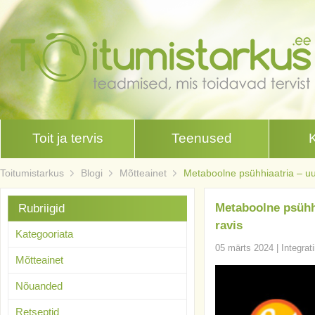
Toit ja tervis
Teenused
Toitumistarkus
Blogi
Mõtteainet
Metaboolne psühhiaatria – uus
Metaboolne psühhi
Rubriigid
ravis
Kategooriata
05 märts 2024
|
Integrat
Mõtteainet
Nõuanded
Retseptid