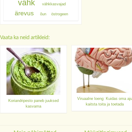
vähk
vähkkasvajad
ärevus
õun
östrogeen
Vaata ka neid artikleid:
Viruaalne loeng: Kuidas oma aj
Koriandripesto paneb juuksed
kaitsta toita ja toetada
kasvama