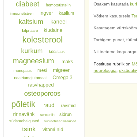
diabeet
Osakem kasutada
kur
homotsüsteiin
ingver
kaalium
immuunsüsteem
Võtkem kasutusele
Ts
kaltsium
kaneel
Kasutagem vürtsköömn
kiudaine
kilpnääre
kolesterool
Tarbigem punet, tüümia
kurkum
Nii toetame kogu organ
küüslauk
magneesium
maks
Postituse rubriik on
Mõ
migreen
neuroloogia
,
oksüdatii
mesi
menopaus
Omega 3
naatriumglutamaat
rasvhapped
osteoporoos
põletik
raud
ravimid
rinnavähk
sidrun
serotoniin
südamehaigused
sünteetilised lisaained
tsink
vitamiinid