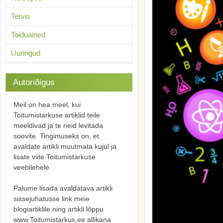
Tervis
Toiduained
Uuringud
Autoriõigus
Meil on hea meel, kui
Toitumistarkuse artiklid teile
meeldivad ja te neid levitada
soovite. Tingimuseks on, et
avaldate artikli muutmata kujul ja
lisate viite Toitumistarkuse
veebilehele.
Palume lisada avaldatava artikli
sissejuhatusse link meie
blogiartiklile ning artikli lõppu
www.Toitumistarkus.ee allikana