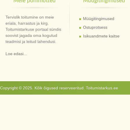
Meie põhimõtted
Müügitingimused
Tervislik toitumine on meie
Müügitingimused
eriala, harrastus ja kirg.
Ostuprotsess
Toitumistarkuse portaal sündis
soovist jagada oma kogutud
Isikuandmete kaitse
teadmisi ja leitud lahendusi.
Loe edasi...
Copyright © 2025. Kõik õigused reserveeritud. Toitumistarkus.ee