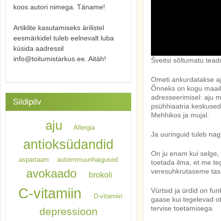
koos autori nimega. Täname!
Artiklite kasutamiseks ärilistel
eesmärkidel tuleb eelnevalt luba
küsida aadressil
info@toitumistarkus.ee. Aitäh!
Šveitsi sõltumatu tead
Ometi ankurdatakse aju
Õnneks on kogu maail
adresseerimisel: aju 
Sildipilv
psühhiaatria keskused 
Mehhikos ja mujal.
aju
Allergia
Ja uuringuid tuleb nag
antioksüdandid
On ju enam kui selge, 
aspartaam
autoimmuunhaigused
toetada ilma, et me te
avokaado
veresuhkrutaseme tas
brokoli
C-vitamiin
Vürtsid ja ürdid on fu
D-vitamiin
gaase kui tegelevad ot
tervise toetamisega.
depressioon