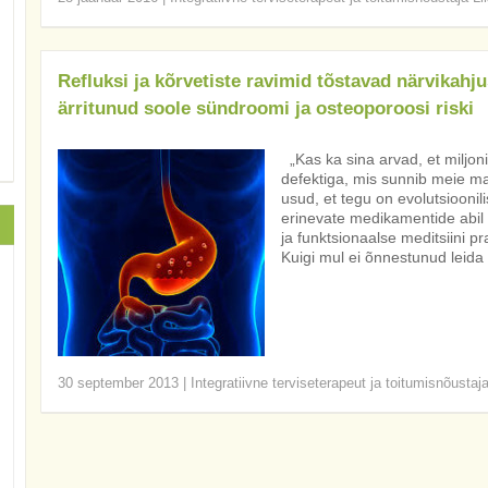
Refluksi ja kõrvetiste ravimid tõstavad närvikahju
ärritunud soole sündroomi ja osteoporoosi riski
„Kas ka sina arvad, et miljon
defektiga, mis sunnib meie m
usud, et tegu on evolutsioonil
erinevate medikamentide abil 
ja funktsionaalse meditsiini p
Kuigi mul ei õnnestunud leida 
30 september 2013
|
Integratiivne terviseterapeut ja toitumisnõustaj