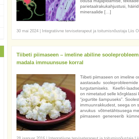
õdusa majapidamise, tekitades
parietaalrakukahjustusi, häir
mineraalide […]
30 mai 2024
|
Integratiivne terviseterapeut ja toitumisnõustaja Liis O
Tiibeti piimaseen – imeline abiline sooleprobleem
madala immuunsuse korral
Tiibeti piimaseen on imeline 
aastasadu sooleprobleemide
turgutamiseks. Keefiri-laadse
on nimetatud selle kõrgklassi k
“jogurtite šampuseks”. Soole
immuunrakkudest, seega on so
arvukus võtmetähtsusega meie
piimaseen genereerib kümne
28 jaanuar 2016
|
Integratiivne terviseterapeut ja toitumisnõustaja Li