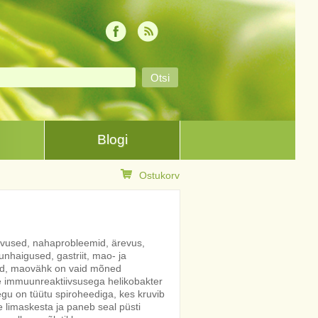
Blogi
Ostukorv
evused, nahaprobleemid, ärevus,
nhaigused, gastriit, mao- ja
id, maovähk on vaid mõned
e immuunreaktiivsusega helikobakter
egu on tüütu spiroheediga, kes kruvib
 limaskesta ja paneb seal püsti