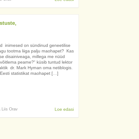
stuste,
id inimesed on sündinud geneetilise
agu tootma liiga palju maohapet? Kas
ise disainiveaga, millega me nüüd
võitlema peame?“ küsib tuntud lektor
raktik dr. Mark Hyman oma netiblogis.
Eesti statistikat maohapet […]
a Liis Orav
Loe edasi