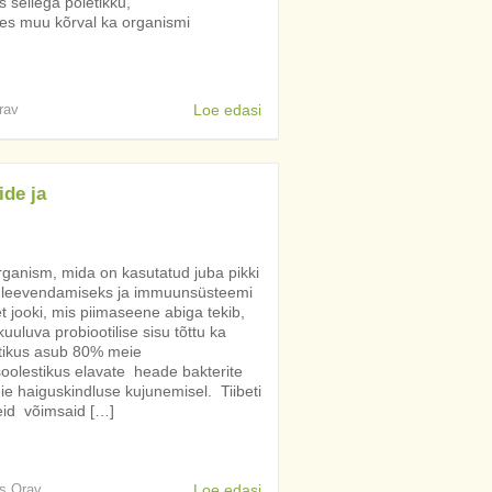
 sellega põletikku,
ides muu kõrval ka organismi
rav
Loe edasi
ide ja
organism, mida on kasutatud juba pikki
 leevendamiseks ja immuunsüsteemi
t jooki, mis piimaseene abiga tekib,
uuluva probiootilise sisu tõttu ka
stikus asub 80% meie
olestikus elavate heade bakterite
 haiguskindluse kujunemisel. Tiibeti
id võimsaid […]
is Orav
Loe edasi