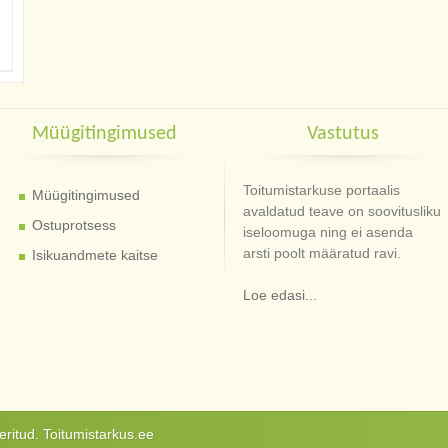
Müügitingimused
Vastutus
Toitumistarkuse portaalis
Müügitingimused
avaldatud teave on soovitusliku
Ostuprotsess
iseloomuga ning ei asenda
arsti poolt määratud ravi.
Isikuandmete kaitse
Loe edasi...
ritud. Toitumistarkus.ee