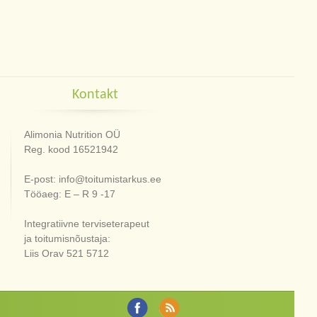
Kontakt
Alimonia Nutrition OÜ
Reg. kood 16521942
E-post: info@toitumistarkus.ee
Tööaeg: E – R 9 -17
Integratiivne terviseterapeut
ja toitumisnõustaja:
Liis Orav 521 5712