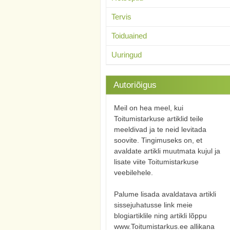
Tervis
Toiduained
Uuringud
Autoriõigus
Meil on hea meel, kui
Toitumistarkuse artiklid teile
meeldivad ja te neid levitada
soovite. Tingimuseks on, et
avaldate artikli muutmata kujul ja
lisate viite Toitumistarkuse
veebilehele.
Palume lisada avaldatava artikli
sissejuhatusse link meie
blogiartiklile ning artikli lõppu
www.Toitumistarkus.ee allikana