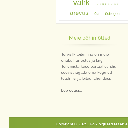
vähk
vähkkasvajad
ärevus
õun
östrogeen
Meie põhimõtted
Tervislik toitumine on meie
eriala, harrastus ja kirg.
Toitumistarkuse portaal sündis
soovist jagada oma kogutud
teadmisi ja leitud lahendusi.
Loe edasi...
Copyright © 2025. Kõik õigused reservee