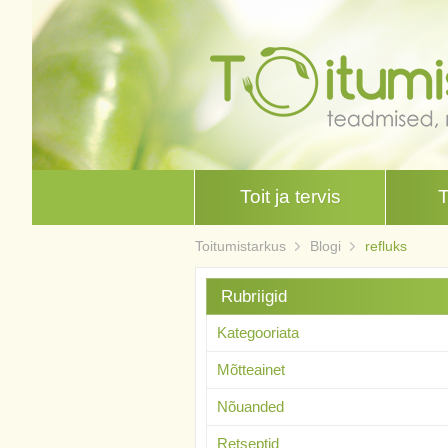
Toit ja tervis
Toitumistarkus
Blogi
refluks
Rubriigid
Kategooriata
Mõtteainet
Nõuanded
Retseptid