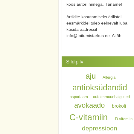
koos autori nimega. Täname!
Artiklite kasutamiseks ärilistel
eesmärkidel tuleb eelnevalt luba
küsida aadressil
info@toitumistarkus.ee. Aitäh!
Sildipilv
aju
Allergia
antioksüdandid
aspartaam
autoimmuunhaigused
avokaado
brokoli
C-vitamiin
D-vitamiin
depressioon