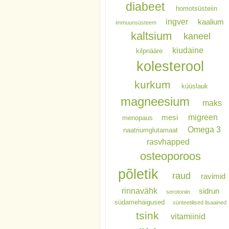
diabeet
homotsüsteiin
ingver
kaalium
immuunsüsteem
kaltsium
kaneel
kiudaine
kilpnääre
kolesterool
kurkum
küüslauk
magneesium
maks
migreen
mesi
menopaus
Omega 3
naatriumglutamaat
rasvhapped
osteoporoos
põletik
raud
ravimid
rinnavähk
sidrun
serotoniin
südamehaigused
sünteetilised lisaained
tsink
vitamiinid