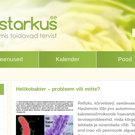
Teenused
Kalender
Pood
Helikobakter – probleem või mitte?
Refluks, kõrvetised, seedeva
Hashimoto tõbi jms autoimmuu
kaksteissõrmiksoole haavand
terviseprobleemid, mida kõrg
tekitada ja süvendada võib. T
end mao või peensoole alguse