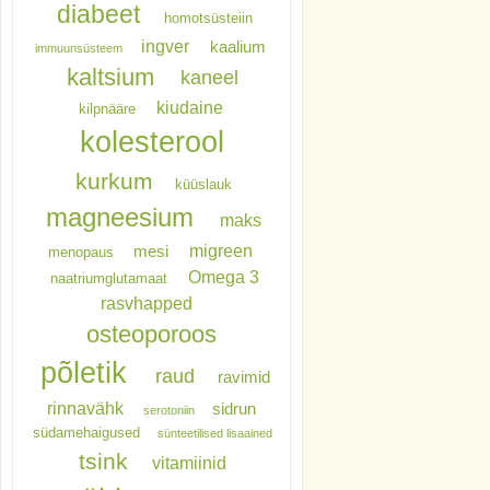
diabeet
homotsüsteiin
ingver
kaalium
immuunsüsteem
kaltsium
kaneel
kiudaine
kilpnääre
kolesterool
kurkum
küüslauk
magneesium
maks
migreen
mesi
menopaus
Omega 3
naatriumglutamaat
rasvhapped
osteoporoos
põletik
raud
ravimid
rinnavähk
sidrun
serotoniin
südamehaigused
sünteetilised lisaained
tsink
vitamiinid