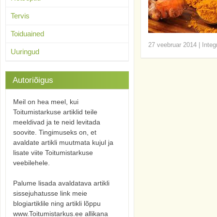
Tervis
Toiduained
27 veebruar 2014
|
Integ
Uuringud
Autoriõigus
Meil on hea meel, kui
Toitumistarkuse artiklid teile
meeldivad ja te neid levitada
soovite. Tingimuseks on, et
avaldate artikli muutmata kujul ja
lisate viite Toitumistarkuse
veebilehele.
Palume lisada avaldatava artikli
sissejuhatusse link meie
blogiartiklile ning artikli lõppu
www.Toitumistarkus.ee allikana