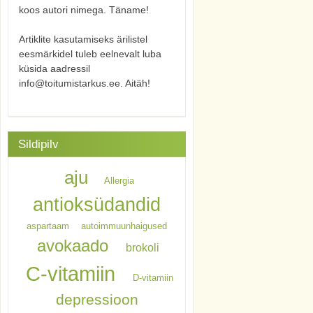
koos autori nimega. Täname!
Artiklite kasutamiseks ärilistel
eesmärkidel tuleb eelnevalt luba
küsida aadressil
info@toitumistarkus.ee. Aitäh!
Sildipilv
aju
Allergia
antioksüdandid
aspartaam
autoimmuunhaigused
avokaado
brokoli
C-vitamiin
D-vitamiin
depressioon