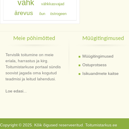
vähk
vähkkasvajad
ärevus
õun
östrogeen
Meie põhimõtted
Müügitingimused
Tervislik toitumine on meie
Müügitingimused
eriala, harrastus ja kirg.
Ostuprotsess
Toitumistarkuse portaal sündis
soovist jagada oma kogutud
Isikuandmete kaitse
teadmisi ja leitud lahendusi.
Loe edasi...
Copyright © 2025. Kõik õigused reserveeritud. Toitumistarkus.ee