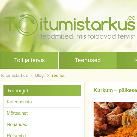
Toit ja tervis
Teenused
Toitumistarkus
Blogi
reuma
Kurkum – päikese
Rubriigid
Kategooriata
Mõtteainet
Nõuanded
Retseptid