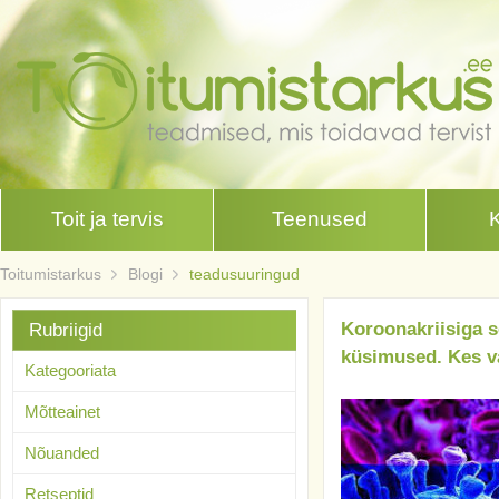
Toit ja tervis
Teenused
Toitumistarkus
Blogi
teadusuuringud
Koroonakriisiga s
Rubriigid
küsimused. Kes v
Kategooriata
Mõtteainet
Nõuanded
Retseptid