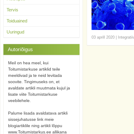
Tervis
Toiduained
Uuringud
03 aprill 2020
|
Integrati
Autoriõigus
Meil on hea meel, kui
Toitumistarkuse artiklid teile
meeldivad ja te neid levitada
soovite. Tingimuseks on, et
avaldate artikli muutmata kujul ja
lisate viite Toitumistarkuse
veebilehele.
Palume lisada avaldatava artikli
sissejuhatusse link meie
blogiartiklile ning artikli lõppu
www.Toitumistarkus.ee allikana