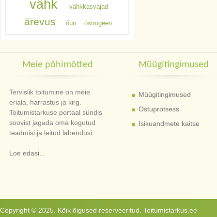
vähk
vähkkasvajad
ärevus
õun
östrogeen
Meie põhimõtted
Müügitingimused
Tervislik toitumine on meie
Müügitingimused
eriala, harrastus ja kirg.
Ostuprotsess
Toitumistarkuse portaal sündis
soovist jagada oma kogutud
Isikuandmete kaitse
teadmisi ja leitud lahendusi.
Loe edasi...
Copyright © 2025. Kõik õigused reserveeritud. Toitumistarkus.ee