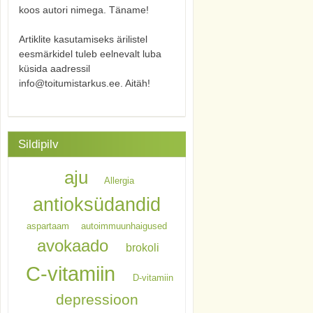
koos autori nimega. Täname!
Artiklite kasutamiseks ärilistel
eesmärkidel tuleb eelnevalt luba
küsida aadressil
info@toitumistarkus.ee. Aitäh!
Sildipilv
aju
Allergia
antioksüdandid
aspartaam
autoimmuunhaigused
avokaado
brokoli
C-vitamiin
D-vitamiin
depressioon