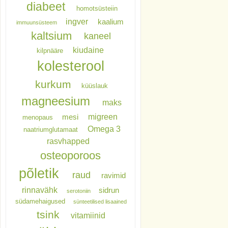
diabeet
homotsüsteiin
ingver
kaalium
immuunsüsteem
kaltsium
kaneel
kiudaine
kilpnääre
kolesterool
kurkum
küüslauk
magneesium
maks
migreen
mesi
menopaus
Omega 3
naatriumglutamaat
rasvhapped
osteoporoos
põletik
raud
ravimid
rinnavähk
sidrun
serotoniin
südamehaigused
sünteetilised lisaained
tsink
vitamiinid