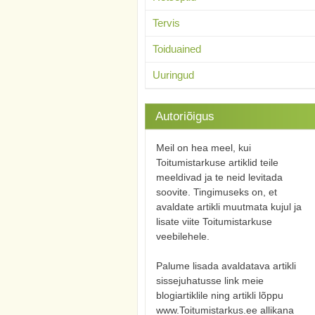
Tervis
Toiduained
Uuringud
Autoriõigus
Meil on hea meel, kui
Toitumistarkuse artiklid teile
meeldivad ja te neid levitada
soovite. Tingimuseks on, et
avaldate artikli muutmata kujul ja
lisate viite Toitumistarkuse
veebilehele.
Palume lisada avaldatava artikli
sissejuhatusse link meie
blogiartiklile ning artikli lõppu
www.Toitumistarkus.ee allikana