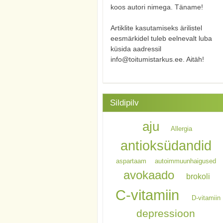
koos autori nimega. Täname!
Artiklite kasutamiseks ärilistel
eesmärkidel tuleb eelnevalt luba
küsida aadressil
info@toitumistarkus.ee. Aitäh!
Sildipilv
aju
Allergia
antioksüdandid
aspartaam
autoimmuunhaigused
avokaado
brokoli
C-vitamiin
D-vitamiin
depressioon