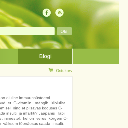
Blogi
Ostukorv
 on oluline immuunsüsteemi
ud, et C-vitamiin mängib üliolulist
gamisel ning et piisavas koguses C-
da insulti ja infarkti? Jaapanis läbi
 et inimestel, kel on veres kõrgem C-
0% väiksem tõenäosus saada insulti.