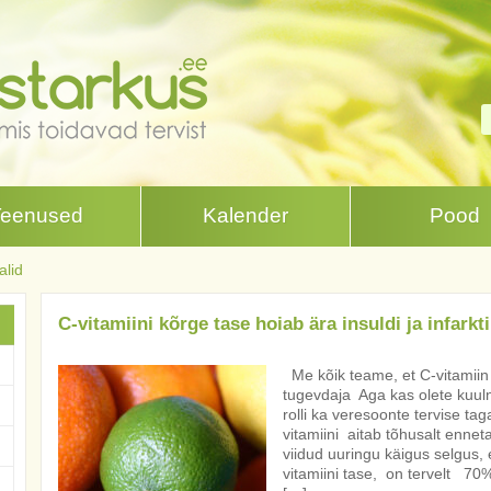
Teenused
Kalender
Pood
alid
C-vitamiini kõrge tase hoiab ära insuldi ja infarkti
Me kõik teame, et C-vitamiin
tugevdaja Aga kas olete kuuln
rolli ka veresoonte tervise ta
vitamiini aitab tõhusalt enneta
viidud uuringu käigus selgus,
vitamiini tase, on tervelt 7