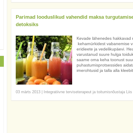
Parimad looduslikud vahendid maksa turgutamise
detoksiks
Kevade lähenedes hakkavad re
kehamürkidest vabanemise vah
eridieete ja vedelikupäevi. H
varustanud suure hulga toiduks
saame oma keha toonust suure
puhastumisprotsessides aidata
imerohtusid ja talla alla kleebi
03 märts 2013
|
Integratiivne terviseterapeut ja toitumisnõustaja Lii