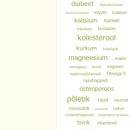
diabeet
homotsüsteiin
ingver
kaalium
immuunsüsteem
kaltsium
kaneel
kiudaine
kilpnääre
kolesterool
kurkum
küüslauk
magneesium
maks
migreen
mesi
menopaus
Omega 3
naatriumglutamaat
rasvhapped
osteoporoos
põletik
raud
ravimid
rinnavähk
sidrun
serotoniin
südamehaigused
sünteetilised lisaained
tsink
vitamiinid