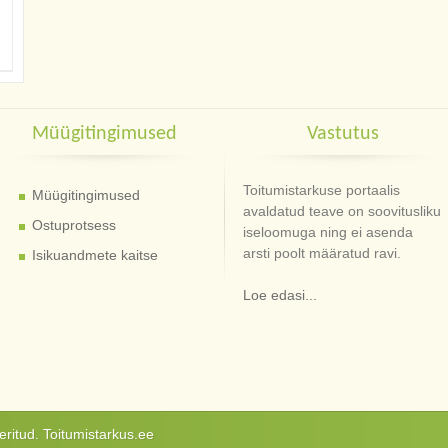
Müügitingimused
Vastutus
Toitumistarkuse portaalis
Müügitingimused
avaldatud teave on soovitusliku
Ostuprotsess
iseloomuga ning ei asenda
arsti poolt määratud ravi.
Isikuandmete kaitse
Loe edasi...
ritud. Toitumistarkus.ee