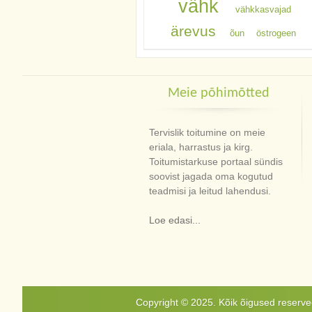
vähk
vähkkasvajad
ärevus
õun
östrogeen
Meie põhimõtted
Tervislik toitumine on meie
eriala, harrastus ja kirg.
Toitumistarkuse portaal sündis
soovist jagada oma kogutud
teadmisi ja leitud lahendusi.
Loe edasi...
Copyright © 2025. Kõik õigused reservee