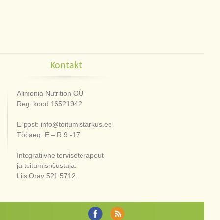
Kontakt
Alimonia Nutrition OÜ
Reg. kood 16521942
E-post: info@toitumistarkus.ee
Tööaeg: E – R 9 -17
Integratiivne terviseterapeut
ja toitumisnõustaja:
Liis Orav 521 5712