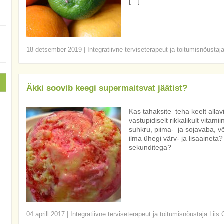
[…]
18 detsember 2019
|
Integratiivne terviseterapeut ja toitumisnõustaj
Äkki soovib keegi supermaitsvat jäätist?
Kas tahaksite teha keelt allavi
vastupidiselt rikkalikult vitam
suhkru, piima- ja sojavaba, v
ilma ühegi värv- ja lisaaineta
sekunditega?
04 aprill 2017
|
Integratiivne terviseterapeut ja toitumisnõustaja Liis