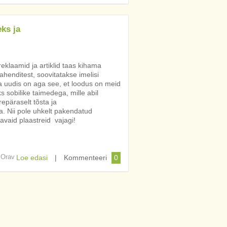
ks ja
klaamid ja artiklid taas kihama
enditest, soovitatakse imelisi
ea uudis on aga see, et loodus on meid
 sobilike taimedega, mille abil
päraselt tõsta ja
. Nii pole uhkelt pakendatud
tavaid plaastreid vajagi!
s Orav
Loe edasi
|
Kommenteeri
0