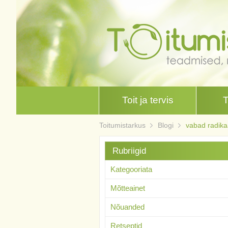
Toit ja tervis
Toitumistarkus
Blogi
vabad radika
Rubriigid
Kategooriata
Mõtteainet
Nõuanded
Retseptid