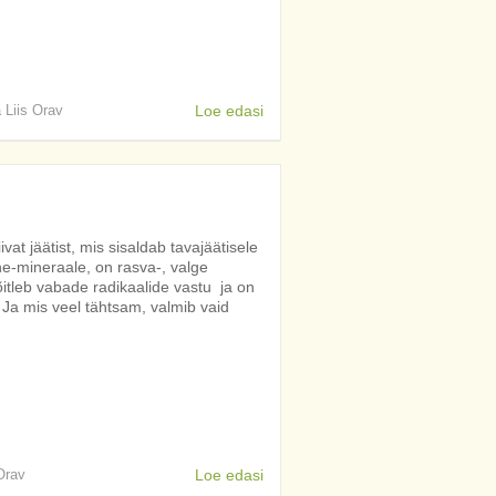
a Liis Orav
Loe edasi
ivat jäätist, mis sisaldab tavajäätisele
iine-mineraale, on rasva-, valge
õitleb vabade radikaalide vastu ja on
? Ja mis veel tähtsam, valmib vaid
 Orav
Loe edasi