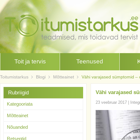
Toit ja tervis
Teenused
Toitumistarkus
Blogi
Mõtteainet
Vähi varajased sümptomid – o
Vähi varajased sü
Rubriigid
23 veebruar 2017
|
Integ
Kategooriata
Mõtteainet
Nõuanded
Retseptid