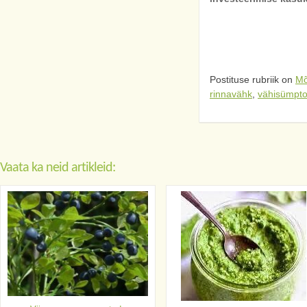
Postituse rubriik on
Mõ
rinnavähk
,
vähisümpt
Vaata ka neid artikleid: