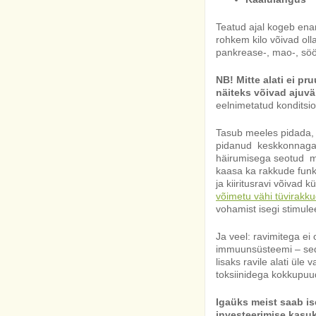
Teatud ajal kogeb ena
rohkem kilo võivad oll
pankrease-, mao-, söö
NB! Mitte alati ei p
näiteks võivad ajuv
eelnimetatud konditsio
Tasub meeles pidada, 
pidanud keskkonnaga
häirumisega seotud me
kaasa ka rakkude funkt
ja kiiritusravi võivad 
võimetu vähi tüvirakk
vohamist isegi stimule
Ja veel: ravimitega ei
immuunsüsteemi – seda
lisaks ravile alati üle
toksiinidega kokkupuud
Igaüks meist saab is
investeerimise kasuk