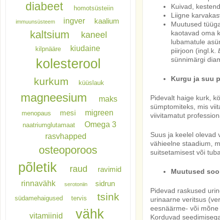
diabeet
Kuivad, kesten
homotsüsteiin
Liigne karvakas
ingver
kaalium
immuunsüsteem
Muutused tüügas
kaltsium
kaotavad oma ko
kaneel
lubamatule asüm
kiudaine
kilpnääre
piirjoon (ingl.k.
sünnimärgi diam
kolesterool
Kurgu ja suu 
kurkum
küüslauk
magneesium
Pidevalt haige kurk, k
maks
sümptomiteks, mis viit
migreen
mesi
menopaus
viivitamatut professio
Omega 3
naatriumglutamaat
Suus ja keelel olevad 
rasvhapped
vähieelne staadium, mi
osteoporoos
suitsetamisest või tub
põletik
raud
ravimid
Muutused sool
rinnavähk
sidrun
serotoniin
Pidevad raskused urine
tsink
südamehaigused
tervis
urinaarne veritsus (ver
eesnäärme- või mõne 
vähk
vitamiinid
Korduvad seedimisega 