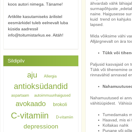
ähvardab vähk lähiaj
koos autori nimega. Täname!
surmapõhjuste „edetab
naine. Haigusesse sure
Artiklite kasutamiseks ärilistel
kuid trend on kahjuks
eesmärkidel tuleb eelnevalt luba
lapsed.
küsida aadressil
info@toitumistarkus.ee. Aitäh!
Mida võiksime vähi var
Alljärgnevalt on ära 
Tükk või tihe
Sildipilv
Paljusid kasvajaid on 
Tükk või tihenemine o
aju
rinnavähid annavad en
Allergia
antioksüdandid
Nahamuutuse
aspartaam
autoimmuunhaigused
Nahamuutused ei anna 
avokaado
vähitüüpidest. Vähisü
brokoli
C-vitamiin
Tumedamaks m
D-vitamiin
Haavad, mis ei
depressioon
Kollakas nahk
Punane või põle