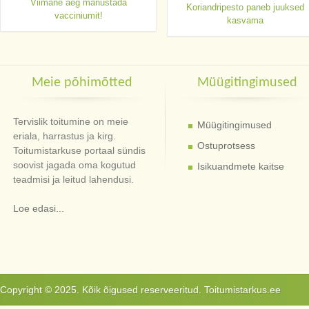
Viimane aeg manustada
Koriandripesto paneb juuksed
vacciniumit!
kasvama
Meie põhimõtted
Müügitingimused
Tervislik toitumine on meie
Müügitingimused
eriala, harrastus ja kirg.
Ostuprotsess
Toitumistarkuse portaal sündis
soovist jagada oma kogutud
Isikuandmete kaitse
teadmisi ja leitud lahendusi.
Loe edasi...
Copyright © 2025. Kõik õigused reserveeritud. Toitumistarkus.ee