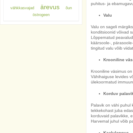
puhitus- ja ebamugavu
ärevus
vähkkasvajad
õun
östrogeen
Valu
Valu on sageli märgik
konditsioonid võivad sa
Lõppematud peavalud võ
käärsoole-, pärasoole-
tingitud valu võib viid
Krooniline vä
Krooniline väsimus on 
Vähihaiguse levides v
ülekoormatud immuun
Korduv palavi
Palavik on vähi puhul k
tekkekohast juba edasi
korduvaid palavikke, 
Harvemal juhul võib pa
Kaalulangus