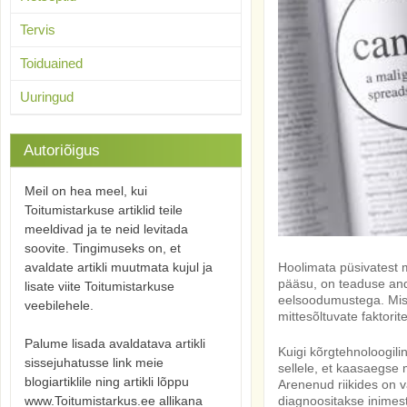
Tervis
Toiduained
Uuringud
Autoriõigus
Meil on hea meel, kui
Toitumistarkuse artiklid teile
meeldivad ja te neid levitada
soovite. Tingimuseks on, et
avaldate artikli muutmata kujul ja
Hoolimata püsivatest m
pääsu, on teaduse and
lisate viite Toitumistarkuse
eelsoodumustega. Mis
veebilehele.
mittesõltuvate faktorit
Palume lisada avaldatava artikli
Kuigi kõrgtehnoloogili
sissejuhatusse link meie
sellele, et kaasaegse m
blogiartiklile ning artikli lõppu
Arenenud riikides on 
www.Toitumistarkus.ee allikana
diagnoositakse inimes