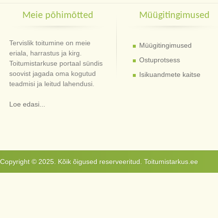
Meie põhimõtted
Müügitingimused
Tervislik toitumine on meie
Müügitingimused
eriala, harrastus ja kirg.
Ostuprotsess
Toitumistarkuse portaal sündis
soovist jagada oma kogutud
Isikuandmete kaitse
teadmisi ja leitud lahendusi.
Loe edasi...
Copyright © 2025. Kõik õigused reserveeritud. Toitumistarkus.ee