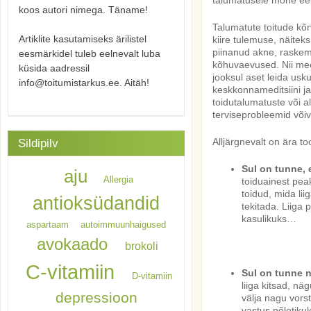
talumatusele mõne eell
koos autori nimega. Täname!
Talumatute toitude kõ
Artiklite kasutamiseks ärilistel
kiire tulemuse, näite
piinanud akne, raskem
eesmärkidel tuleb eelnevalt luba
kõhuvaevused. Nii mee
küsida aadressil
jooksul aset leida u
info@toitumistarkus.ee. Aitäh!
keskkonnameditsiini ja
toidutalumatuste või a
terviseprobleemid võiv
Alljärgnevalt on ära t
Sildipilv
Sul on tunne, 
aju
Allergia
toiduainest pe
toidud, mida lii
antioksüdandid
tekitada. Liiga 
kasulikuks…
aspartaam
autoimmuunhaigused
avokaado
brokoli
C-vitamiin
Sul on tunne n
D-vitamiin
liiga kitsad, n
depressioon
välja nagu vorst
vastus põletiku