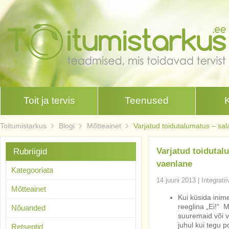
Toit ja tervis
Teenused
Toitumistarkus
Blogi
Mõtteainet
Varjatud toidutalumatus – sal
Varjatud toidutalu
Rubriigid
vaenlane
Kategooriata
14 juuni 2013
|
Integrati
Mõtteainet
Kui küsida inime
reeglina „Ei!“ 
Nõuanded
suuremaid või 
juhul kui tegu p
Retseptid