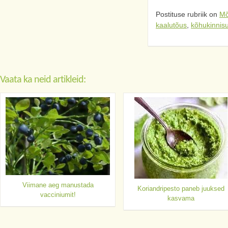
Postituse rubriik on
Mõ
kaalutõus
,
kõhukinnis
Vaata ka neid artikleid:
Viimane aeg manustada
Koriandripesto paneb juuksed
vacciniumit!
kasvama