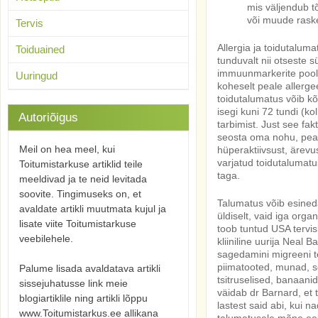
mis väljendub t
või muude rask
Tervis
Allergia ja toidutalum
Toiduained
tunduvalt nii otseste 
immuunmarkerite pooles
Uuringud
koheselt peale allerge
toidutalumatus võib k
isegi kuni 72 tundi (k
Autoriõigus
tarbimist. Just see fa
seosta oma nohu, peav
Meil on hea meel, kui
hüperaktiivsust, ärevu
varjatud toidutalumatu
Toitumistarkuse artiklid teile
taga.
meeldivad ja te neid levitada
soovite. Tingimuseks on, et
Talumatus võib esineda
avaldate artikli muutmata kujul ja
üldiselt, vaid iga orga
lisate viite Toitumistarkuse
toob tuntud USA tervisl
veebilehele.
kliiniline uurija Neal 
sagedamini migreeni te
piimatooted, munad, so
Palume lisada avaldatava artikli
tsitruselised, banaani
sissejuhatusse link meie
väidab dr Barnard, et 
blogiartiklile ning artikli lõppu
lastest said abi, kui n
www.Toitumistarkus.ee allikana