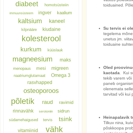
diabeet
homotsüsteiin
toiduained. Põl
ingver
kaalium
immuunsüsteem
kaltsium
kaneel
Su tervis ei ole
kiudaine
kilpnääre
tegelema mõne t
kolesterool
unetus jm. viita
toiduaine suhte
kurkum
küüslauk
magneesium
maks
Oled proovinud
migreen
mesi
menopaus
kaotada
. Kui s
Omega 3
naatriumglutamaat
tekib varem või 
rasvhapped
paneb organismi
olenemata selle
osteoporoos
tarvitad või kui 
põletik
raud
ravimid
rinnavähk
sidrun
serotoniin
Heinapalavik 
tsink
südamehaigused
tervis
Tilkuv nina, ku
vähk
põskkoopa prob
vitamiinid