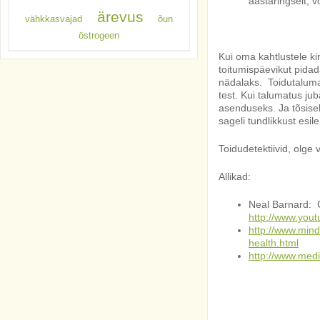
aastaringselt, v
ärevus
vähkkasvajad
õun
östrogeen
Kui oma kahtlustele ki
toitumispäevikut pida
nädalaks. Toidutalumat
test. Kui talumatus ju
asenduseks. Ja tõsisel
sageli tundlikkust esil
Toidudetektiivid, olge v
Allikad:
Neal Barnard: 
http://www.yo
http://www.mind
health.html
http://www.med