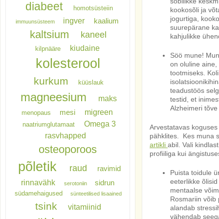
sobilikke keskm
diabeet
homotsüsteiin
kookosõli ja võ
jogurtiga, kooko
ingver
kaalium
immuunsüsteem
suurepärane ka
kaltsium
kaneel
kahjulikke ühen
kiudaine
kilpnääre
Söö mune! Muna 
kolesterool
on oluline aine,
tootmiseks. Koli
kurkum
isolatsioonikihin
küüslauk
teadustöös selg
magneesium
maks
testid, et inimes
Alzheimeri tõve 
migreen
mesi
menopaus
Omega 3
naatriumglutamaat
Arvestatavas koguses k
rasvhapped
pähklites. Kes muna 
artikli
abil. Vali kindl
osteoporoos
profiiliga kui ängist
põletik
raud
ravimid
Puista toidule 
eeterlikke õlis
rinnavähk
sidrun
serotoniin
mentaalse võime
südamehaigused
sünteetilised lisaained
Rosmariin võib 
tsink
vitamiinid
alandab stressih
vähendab seega 