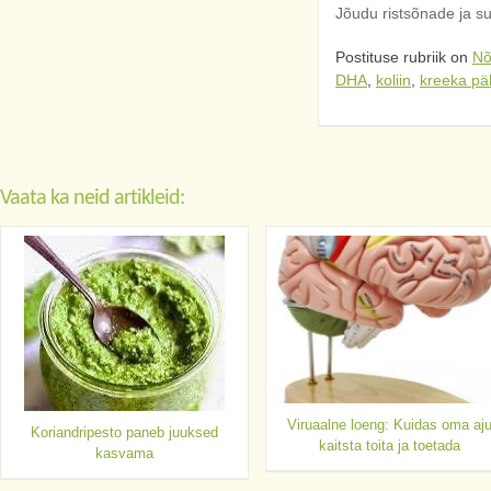
Jõudu ristsõnade ja s
Postituse rubriik on
Nõ
DHA
,
koliin
,
kreeka pä
Vaata ka neid artikleid:
Viruaalne loeng: Kuidas oma aj
Koriandripesto paneb juuksed
kaitsta toita ja toetada
kasvama