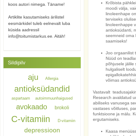
Krõbista pähklei
koos autori nimega. Täname!
moodi välja, vai
linoleenhape o
Artiklite kasutamiseks ärilistel
terviseks oluli
eesmärkidel tuleb eelnevalt luba
linoleenhappe v
küsida aadressil
antioksüdanti, m
seemneid oma h
info@toitumistarkus.ee. Aitäh!
saamiseks!
Joo orgaanilist
Nüüd on
teadla
Sildipilv
põhjusele jälil
hulgaliselt loo
epigallokatehhi
aju
Allergia
võimas antioks
antioksüdandid
Vastavalt teadusajakir
Research avaldatud u
aspartaam
autoimmuunhaigused
abiliseks vanusega se
avokaado
brokoli
vastases võitluses, pa
funktsioone ja mälu. K
C-vitamiin
ergutamiseks.
D-vitamiin
depressioon
Kaasa menüüsse 