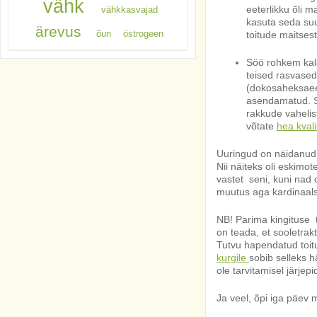
vähk
eeterlikku õli m
vähkkasvajad
kasuta seda suu
ärevus
õun
östrogeen
toitude maitses
Söö rohkem kala
teised rasvased
(dokosaheksaeen
asendamatud. S
rakkude vahelis
võtate
hea kvali
Uuringud on näidanud,
Nii näiteks oli eskimot
vastet seni, kuni nad 
muutus aga kardinaals
NB! Parima kingituse 
on teada, et sooletrak
Tutvu hapendatud toit
kurgile
sobib selleks h
ole tarvitamisel järjepi
Ja veel, õpi iga päev 