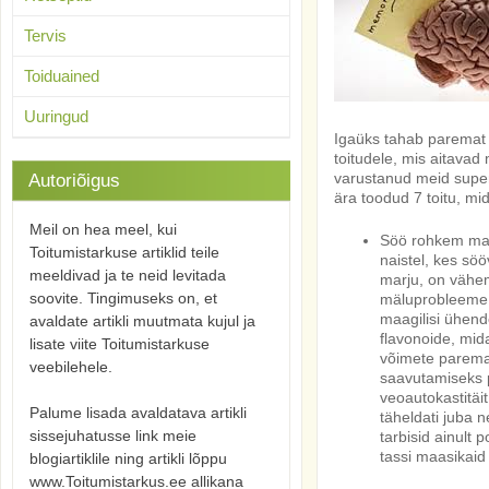
Tervis
Toiduained
Uuringud
Igaüks tahab paremat
toitudele, mis aitavad
varustanud meid super
Autoriõigus
ära toodud 7 toitu, mi
Meil on hea meel, kui
Söö rohkem marj
Toitumistarkuse artiklid teile
naistel, kes sö
meeldivad ja te neid levitada
marju, on vähe
soovite. Tingimuseks on, et
mäluprobleeme. 
maagilisi ühend
avaldate artikli muutmata kujul ja
flavonoide, mid
lisate viite Toitumistarkuse
võimete parema 
veebilehele.
saavutamiseks p
veoautokastitäit
Palume lisada avaldatava artikli
täheldati juba 
sissejuhatusse link meie
tarbisid ainult 
tassi maasikaid
blogiartiklile ning artikli lõppu
www.Toitumistarkus.ee allikana