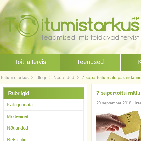
Toit ja tervis
Teenused
Toitumistarkus
Blogi
Nõuanded
7 supertoitu mälu parandami
7 supertoitu mäl
Rubriigid
20 september 2018
|
Int
Kategooriata
Mõtteainet
Nõuanded
Retseptid