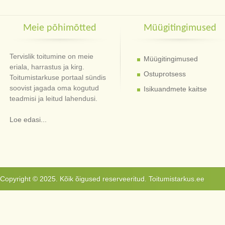
Meie põhimõtted
Müügitingimused
Tervislik toitumine on meie
Müügitingimused
eriala, harrastus ja kirg.
Ostuprotsess
Toitumistarkuse portaal sündis
soovist jagada oma kogutud
Isikuandmete kaitse
teadmisi ja leitud lahendusi.
Loe edasi...
Copyright © 2025. Kõik õigused reserveeritud. Toitumistarkus.ee