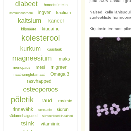
juba 2005. aastal I gr
diabeet
homotsüsteiin
Naised, kelle lähisug
ingver
kaalium
immuunsüsteem
sünteetiliste hormooni
kaltsium
kaneel
kiudaine
Kirjutasin teemast pik
kilpnääre
kolesterool
kurkum
küüslauk
magneesium
maks
migreen
mesi
menopaus
Omega 3
naatriumglutamaat
rasvhapped
osteoporoos
põletik
raud
ravimid
rinnavähk
sidrun
serotoniin
südamehaigused
sünteetilised lisaained
tsink
vitamiinid