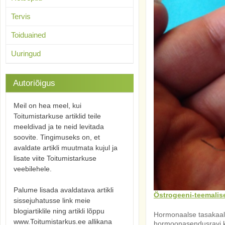
Tervis
Toiduained
Uuringud
Autoriõigus
Meil on hea meel, kui
Toitumistarkuse artiklid teile
meeldivad ja te neid levitada
soovite. Tingimuseks on, et
avaldate artikli muutmata kujul ja
lisate viite Toitumistarkuse
veebilehele.
Palume lisada avaldatava artikli
Östrogeeni-teemalis
sissejuhatusse link meie
blogiartiklile ning artikli lõppu
Hormonaalse tasakaalu
www.Toitumistarkus.ee allikana
hormoonasendusravi ka