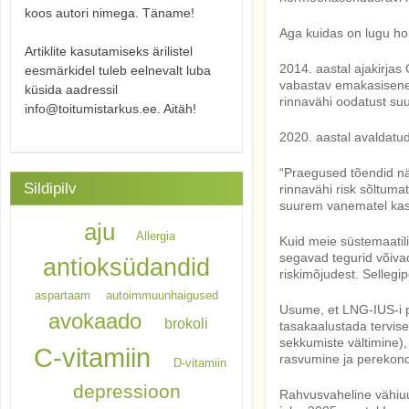
koos autori nimega. Täname!
Aga kuidas on lugu h
Artiklite kasutamiseks ärilistel
2014. aastal ajakirjas
eesmärkidel tuleb eelnevalt luba
vabastav emakasisene 
küsida aadressil
rinnavähi oodatust s
info@toitumistarkus.ee. Aitäh!
2020. aastal avaldatu
“Praegused tõendid nä
Sildipilv
rinnavähi risk sõltuma
suurem vanematel kasu
aju
Allergia
Kuid meie süstemaatil
segavad tegurid võiv
antioksüdandid
riskimõjudest. Selleg
aspartaam
autoimmuunhaigused
Usume, et LNG-IUS-i pi
avokaado
brokoli
tasakaalustada tervise
sekkumiste vältimine), 
C-vitamiin
rasvumine ja perekon
D-vitamiin
depressioon
Rahvusvaheline vähiuu