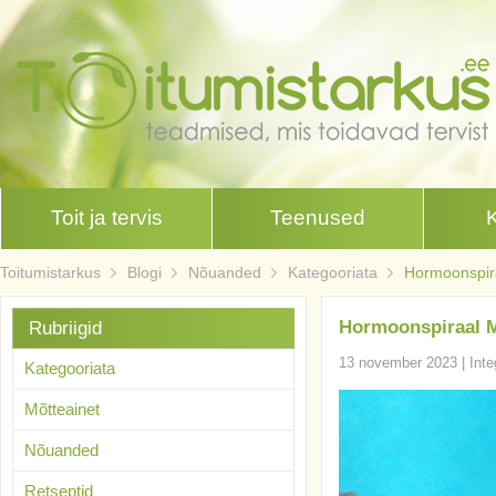
Toit ja tervis
Teenused
Toitumistarkus
Blogi
Nõuanded
Kategooriata
Hormoonspira
Hormoonspiraal Mi
Rubriigid
13 november 2023
|
Inte
Kategooriata
Mõtteainet
Nõuanded
Retseptid