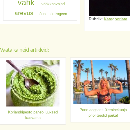
vähk
vähkkasvajad
ärevus
õun
östrogeen
Rubriik:
Kategooriata
,
Vaata ka neid artikleid:
Pane aegsasti üleminekuaja
Koriandripesto paneb juuksed
prioriteedid paika!
kasvama