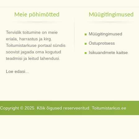
Meie põhimõtted
Müügitingimused
Tervislik toitumine on meie
Müügitingimused
eriala, harrastus ja kirg.
Ostuprotsess
Toitumistarkuse portaal sündis
soovist jagada oma kogutud
Isikuandmete kaitse
teadmisi ja leitud lahendusi.
Loe edasi...
Copyright © 2025. Kõik õigused reserveeritud. Toitumistarkus.ee