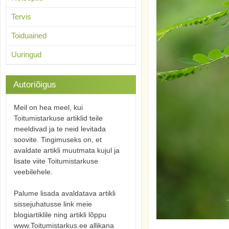
Tervis
Toiduained
Uuringud
Autoriõigus
Meil on hea meel, kui
Toitumistarkuse artiklid teile
meeldivad ja te neid levitada
soovite. Tingimuseks on, et
avaldate artikli muutmata kujul ja
lisate viite Toitumistarkuse
veebilehele.
Palume lisada avaldatava artikli
sissejuhatusse link meie
blogiartiklile ning artikli lõppu
www.Toitumistarkus.ee allikana