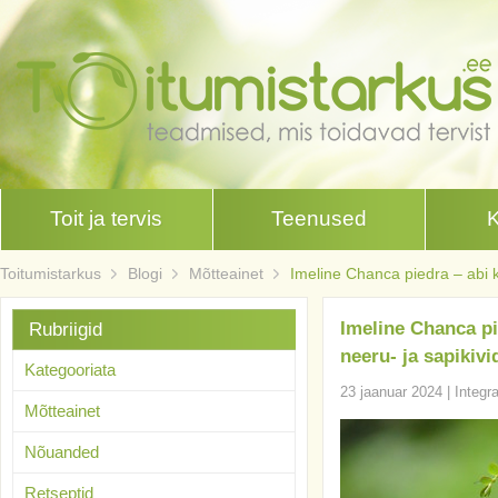
Toit ja tervis
Teenused
Toitumistarkus
Blogi
Mõtteainet
Imeline Chanca piedra – abi k
Imeline Chanca pi
Rubriigid
neeru- ja sapikivi
Kategooriata
23 jaanuar 2024
|
Integr
Mõtteainet
Nõuanded
Retseptid