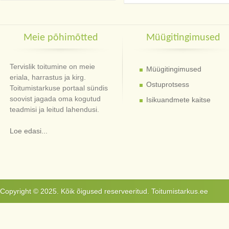
Meie põhimõtted
Müügitingimused
Tervislik toitumine on meie
Müügitingimused
eriala, harrastus ja kirg.
Ostuprotsess
Toitumistarkuse portaal sündis
soovist jagada oma kogutud
Isikuandmete kaitse
teadmisi ja leitud lahendusi.
Loe edasi...
Copyright © 2025. Kõik õigused reserveeritud. Toitumistarkus.ee