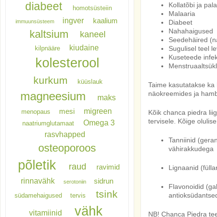
diabeet
Kollatõbi ja pala
homotsüsteiin
Malaaria
ingver
kaalium
immuunsüsteem
Diabeet
Nahahaigused
kaltsium
kaneel
Seedehäired (na
kiudaine
kilpnääre
Sugulisel teel l
Kuseteede infek
kolesterool
Menstruaaltsükl
kurkum
küüslauk
Taime kasutatakse ka 
magneesium
näokreemides ja ham
maks
migreen
mesi
menopaus
Kõik chanca piedra lii
tervisele. Kõige olulis
Omega 3
naatriumglutamaat
rasvhapped
Tanniinid (geran
osteoporoos
vähirakkudega
põletik
raud
ravimid
Lignaanid (fülla
rinnavähk
sidrun
serotoniin
Flavonoidid (gal
tsink
antioksüdants
südamehaigused
tervis
vähk
vitamiinid
NB! Chanca Piedra tee 