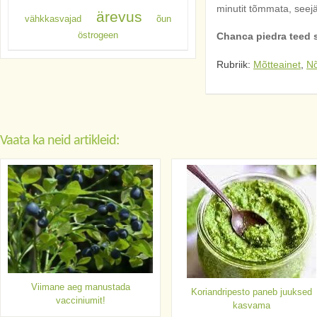
minutit tõmmata, seejär
ärevus
vähkkasvajad
õun
östrogeen
Chanca piedra teed 
Rubriik:
Mõtteainet
,
N
Vaata ka neid artikleid:
Viimane aeg manustada
Koriandripesto paneb juuksed
vacciniumit!
kasvama