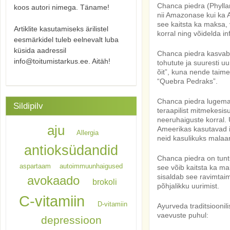
Chanca piedra (Phyllant
koos autori nimega. Täname!
nii Amazonase kui ka A
see kaitsta ka maksa,
Artiklite kasutamiseks ärilistel
korral ning võidelda i
eesmärkidel tuleb eelnevalt luba
küsida aadressil
Chanca piedra kasvab 
info@toitumistarkus.ee. Aitäh!
tohutute ja suuresti u
õit”, kuna nende taime
“Quebra Pedraks”.
Chanca piedra lugemat
Sildipilv
teraapilist mitmekesisu
neeruhaiguste korral.
aju
Ameerikas kasutavad i
Allergia
neid kasulikuks malaa
antioksüdandid
Chanca piedra on tunt
aspartaam
autoimmuunhaigused
see võib kaitsta ka ma
sisaldab see ravimtaim
avokaado
brokoli
põhjalikku uurimist.
C-vitamiin
D-vitamiin
Ayurveda traditsioonil
vaevuste puhul:
depressioon