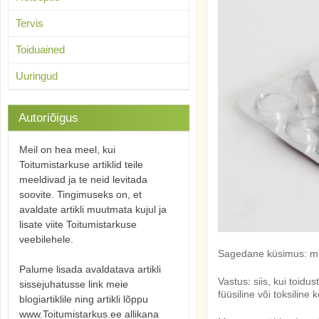
Tervis
Toiduained
Uuringud
Autoriõigus
Meil on hea meel, kui
Toitumistarkuse artiklid teile
meeldivad ja te neid levitada
soovite. Tingimuseks on, et
avaldate artikli muutmata kujul ja
lisate viite Toitumistarkuse
veebilehele.
Sagedane küsimus: mil
Palume lisada avaldatava artikli
Vastus: siis, kui toidu
sissejuhatusse link meie
füüsiline või toksiline
blogiartiklile ning artikli lõppu
www.Toitumistarkus.ee allikana