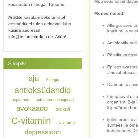
Muu seas tühjendavad k
koos autori nimega. Täname!
Mõned näited:
Artiklite kasutamiseks ärilistel
eesmärkidel tuleb eelnevalt luba
Allergiaravimite
küsida aadressil
kaaliumi ja sele
info@toitumistarkus.ee. Aitäh!
Antibiootikumid 
Põletikuvastased
Sildipilv
Epilepsiavastase
ainevahetuses;
aju
Allergia
Diabeediravimid
antioksüdandid
tänapäeval nii 
aspartaam
autoimmuunhaigused
organismi B-ja C
avokaado
kilpnäärme hor
brokoli
C-vitamiin
kolesterooliravi
D-vitamiin
sünteesi ja oma
kahandades D-vi
depressioon