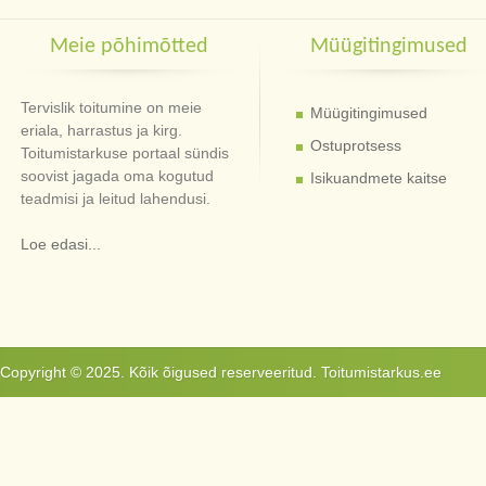
Meie põhimõtted
Müügitingimused
Tervislik toitumine on meie
Müügitingimused
eriala, harrastus ja kirg.
Ostuprotsess
Toitumistarkuse portaal sündis
soovist jagada oma kogutud
Isikuandmete kaitse
teadmisi ja leitud lahendusi.
Loe edasi...
Copyright © 2025. Kõik õigused reserveeritud. Toitumistarkus.ee