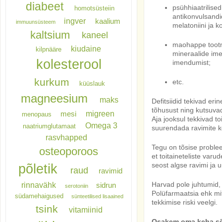
diabeet
psühhiaatrilise
homotsüsteiin
antikonvulsandi
ingver
kaalium
immuunsüsteem
melatoniini ja
kaltsium
kaneel
maohappe tootmi
kiudaine
kilpnääre
mineraalide ime
kolesterool
imendumist;
kurkum
etc.
küüslauk
magneesium
maks
Defitsiidid tekivad er
tõhusust ning kutsuvad
migreen
mesi
menopaus
Aja jooksul tekkivad 
Omega 3
naatriumglutamaat
suurendada ravimite kõ
rasvhapped
Tegu on tõsise problee
osteoporoos
et toitaineteliste varu
põletik
seost algse ravimi ja 
raud
ravimid
rinnavähk
Harvad pole juhtumid,
sidrun
serotoniin
Polüfarmaatsia ehk mit
südamehaigused
sünteetilised lisaained
tekkimise riski veelgi.
tsink
vitamiinid
Osakem oma keha sõn