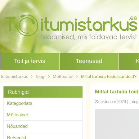
Toit ja tervis
Teenused
Toitumistarkus
Blogi
Mõtteainet
Millal tarbida toidulisandeid?
Millal tarbida toi
Rubriigid
23 oktoober 2023
|
Integ
Kategooriata
Mõtteainet
Nõuanded
Retseptid