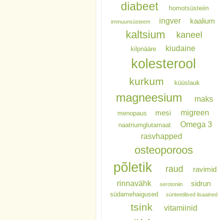
diabeet
homotsüsteiin
ingver
kaalium
immuunsüsteem
kaltsium
kaneel
kiudaine
kilpnääre
kolesterool
kurkum
küüslauk
magneesium
maks
migreen
mesi
menopaus
Omega 3
naatriumglutamaat
rasvhapped
osteoporoos
põletik
raud
ravimid
rinnavähk
sidrun
serotoniin
südamehaigused
sünteetilised lisaained
tsink
vitamiinid