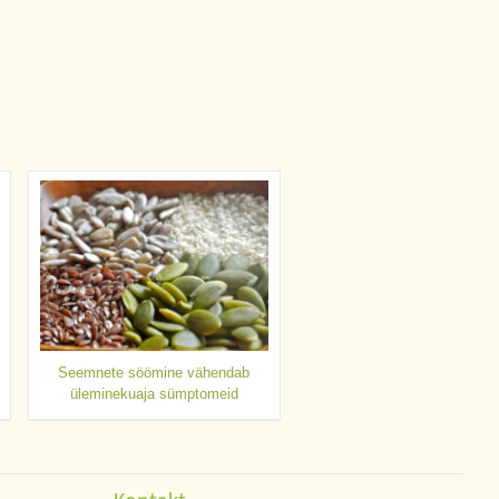
Seemnete söömine vähendab
üleminekuaja sümptomeid