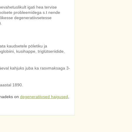
evahetuslikult igati hea tervise
oolsete probleemidega s.t nende
alikesse degeneratiivsetesse
.
ata kaudsetele pōletiku ja
lobiini, kusihappe, triglütseriidide,
päeval kahjuks juba ka rasvmaksaga 3-
 aastal 1890.
nadeks on
degeneratiivsed haigused
,