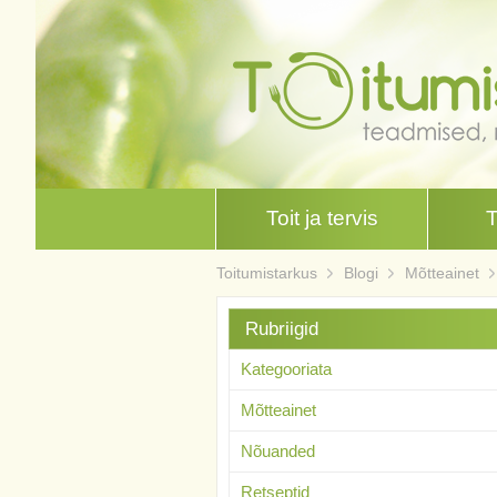
Toit ja tervis
Toitumistarkus
Blogi
Mõtteainet
Rubriigid
Kategooriata
Mõtteainet
Nõuanded
Retseptid