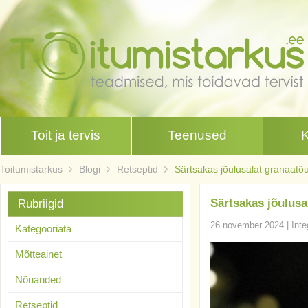
Toit ja tervis
Teenused
Toitumistarkus
Blogi
Retseptid
Särtsakas jõulusalat granaat
Särtsakas jõulusa
Rubriigid
26 november 2024
|
Inte
Kategooriata
Mõtteainet
Nõuanded
Retseptid