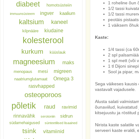
diabeet
1 roheline õun 
homotsüsteiin
1/2 tassi kuivat
ingver
kaalium
1/2 tassi murend
immuunsüsteem
peotäis pistaats
kaltsium
kaneel
1 väiksem õhuke
kiudaine
kilpnääre
Kaste:
kolesterool
1/4 tassi (ca 60m
kurkum
küüslauk
2 spl palsamiää
magneesium
1 spl mett (või v
maks
1 tl Dijoni sinepi
migreen
mesi
Sool ja pipar, m
menopaus
Omega 3
naatriumglutamaat
Sega väikeses kausis ol
rasvhapped
vastavalt vajadusele.
osteoporoos
Alusta salati valmist
põletik
raud
õunaviilud, kuivatatud
ravimid
kitsejuustu ja röstitud 
rinnavähk
sidrun
serotoniin
südamehaigused
sünteetilised lisaained
Nirista kaste salatile 
tsink
serveeri kaste eraldi, 
vitamiinid