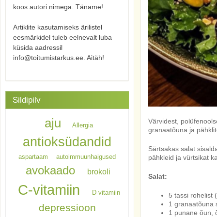
koos autori nimega. Täname!
Artiklite kasutamiseks ärilistel
eesmärkidel tuleb eelnevalt luba
küsida aadressil
info@toitumistarkus.ee. Aitäh!
Sildipilv
aju
Värvidest, polüfenools
Allergia
granaatõuna ja pähklit
antioksüdandid
Särtsakas salat sisal
aspartaam
autoimmuunhaigused
pähkleid ja vürtsikat k
avokaado
brokoli
Salat:
C-vitamiin
D-vitamiin
5 tassi rohelis
1 granaatõuna
depressioon
1 punane õun, õ