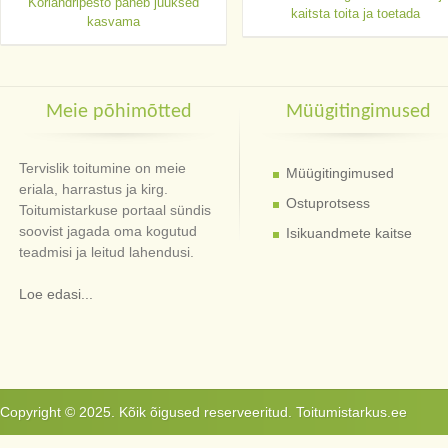
Koriandripesto paneb juuksed
kaitsta toita ja toetada
kasvama
Meie põhimõtted
Müügitingimused
Tervislik toitumine on meie
Müügitingimused
eriala, harrastus ja kirg.
Ostuprotsess
Toitumistarkuse portaal sündis
soovist jagada oma kogutud
Isikuandmete kaitse
teadmisi ja leitud lahendusi.
Loe edasi...
Copyright © 2025. Kõik õigused reserveeritud. Toitumistarkus.ee