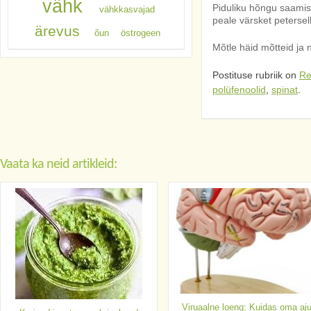
vähk
Piduliku hõngu saamis
vähkkasvajad
peale värsket petersell
ärevus
õun
östrogeen
Mõtle häid mõtteid ja 
Postituse rubriik on
Re
polüfenoolid
,
spinat
.
Vaata ka neid artikleid:
Viruaalne loeng: Kuidas oma aj