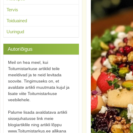
Tervis
Toiduained
Uuringud
Autoriõigus
Meil on hea meel, kui
Toitumistarkuse artiklid teile
meeldivad ja te neid levitada
soovite. Tingimuseks on, et
avaldate artikli muutmata kujul ja
lisate viite Toitumistarkuse
veebilehele.
Palume lisada avaldatava artikli
sissejuhatusse link meie
blogiartiklile ning artikli lõppu
www.Toitumistarkus.ee allikana