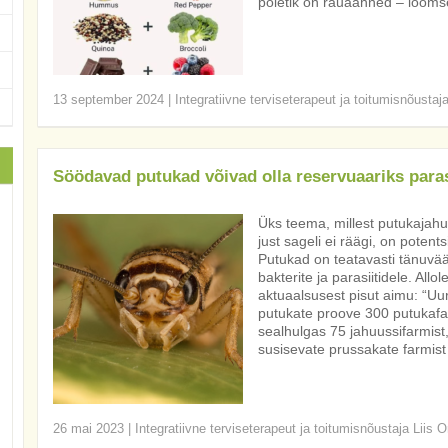
põletik on rauaahned – looms
13 september 2024
|
Integratiivne terviseterapeut ja toitumisnõustaj
Söödavad putukad võivad olla reservuaariks paras
Üks teema, millest putukajah
just sageli ei räägi, on potent
Putukad on teatavasti tänuväär
bakterite ja parasiitidele. Al
aktuaalsusest pisut aimu: “Uu
putukate proove 300 putukafa
sealhulgas 75 jahuussifarmist
susisevate prussakate farmist
26 mai 2023
|
Integratiivne terviseterapeut ja toitumisnõustaja Liis O