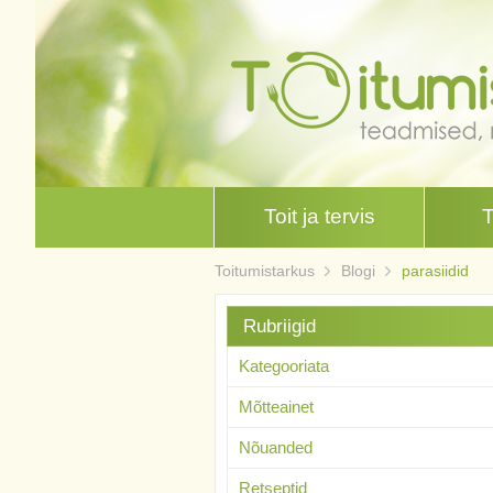
Toit ja tervis
Toitumistarkus
Blogi
parasiidid
Rubriigid
Kategooriata
Mõtteainet
Nõuanded
Retseptid