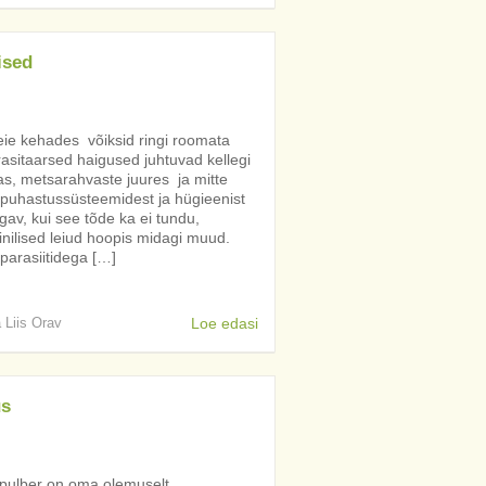
ised
meie kehades võiksid ringi roomata
rasitaarsed haigused juhtuvad kellegi
kas, metsarahvaste juures ja mitte
 puhastussüsteemidest ja hügieenist
av, kui see tõde ka ei tundu,
inilised leiud hoopis midagi muud.
parasiitidega […]
a Liis Orav
Loe edasi
us
i pulber on oma olemuselt