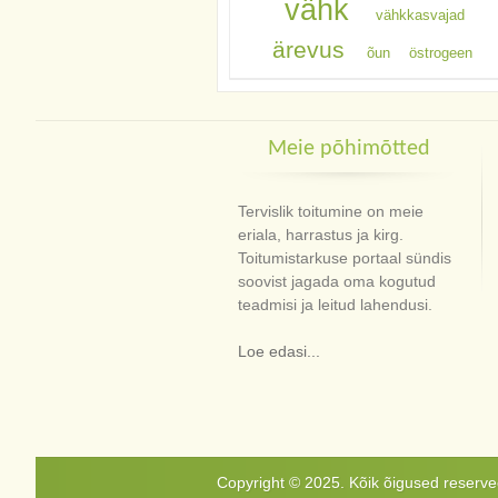
vähk
vähkkasvajad
ärevus
õun
östrogeen
Meie põhimõtted
Tervislik toitumine on meie
eriala, harrastus ja kirg.
Toitumistarkuse portaal sündis
soovist jagada oma kogutud
teadmisi ja leitud lahendusi.
Loe edasi...
Copyright © 2025. Kõik õigused reservee