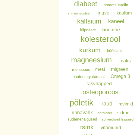
diabeet
homotsüsteiin
ingver
kaalium
immuunsüsteem
kaltsium
kaneel
kiudaine
kilpnääre
kolesterool
kurkum
küüslauk
magneesium
maks
migreen
mesi
menopaus
Omega 3
naatriumglutamaat
rasvhapped
osteoporoos
põletik
raud
ravimid
rinnavähk
sidrun
serotoniin
südamehaigused
sünteetilised lisaained
tsink
vitamiinid