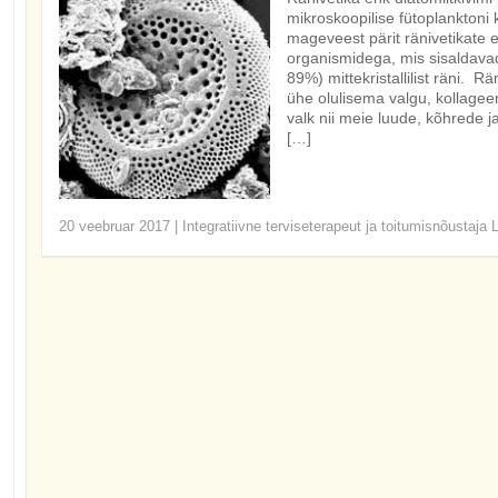
mikroskoopilise fütoplanktoni 
mageveest pärit ränivetikate 
organismidega, mis sisaldavad
89%) mittekristallilist räni.
ühe olulisema valgu, kollageen
valk nii meie luude, kõhrede 
[…]
20 veebruar 2017
|
Integratiivne terviseterapeut ja toitumisnõustaja 