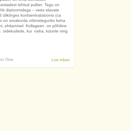
kestadest tehtud pulber. Tegu on
ehk diatoomidega – vees elavate
 ülikõrges kontsentratsioonis (ca
 Räni on omakorda võtmeteguriks keha
i, ehitamisel. Kollageen on põhiline
ja sidekudede, kui naha, küünte ning
Liis Orav
Loe edasi