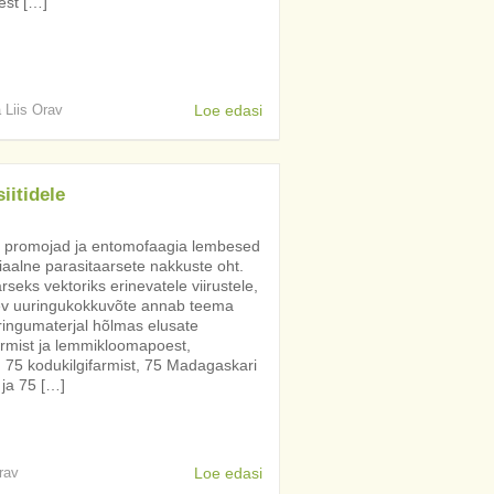
est […]
a Liis Orav
Loe edasi
iitidele
u promojad ja entomofaagia lembesed
siaalne parasitaarsete nakkuste oht.
seks vektoriks erinevatele viirustele,
lolev uuringukokkuvõte annab teema
ringumaterjal hõlmas elusate
rmist ja lemmikloomapoest,
, 75 kodukilgifarmist, 75 Madagaskari
 ja 75 […]
rav
Loe edasi