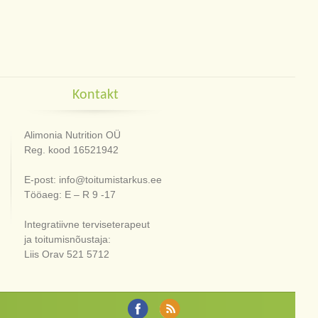
Kontakt
Alimonia Nutrition OÜ
Reg. kood 16521942
E-post: info@toitumistarkus.ee
Tööaeg: E – R 9 -17
Integratiivne terviseterapeut
ja toitumisnõustaja:
Liis Orav 521 5712