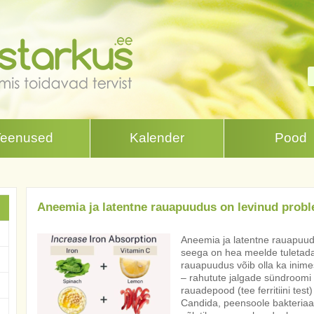
Teenused
Kalender
Pood
Aneemia ja latentne rauapuudus on levinud prob
Aneemia ja latentne rauapuud
seega on hea meelde tuletada
rauapuudus võib olla ka inime
– rahutute jalgade sündroomi p
rauadepood (tee ferritiini test
Candida, peensoole bakteriaal