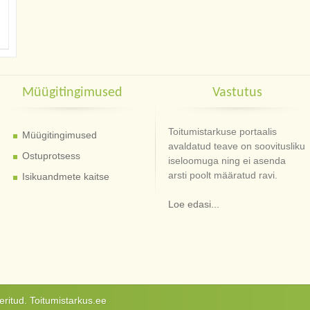
Müügitingimused
Vastutus
Toitumistarkuse portaalis
Müügitingimused
avaldatud teave on soovitusliku
Ostuprotsess
iseloomuga ning ei asenda
arsti poolt määratud ravi.
Isikuandmete kaitse
Loe edasi...
ritud. Toitumistarkus.ee