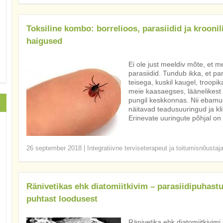
Toksiline kombo: borrelioos, parasiidid ja kroonil
haigused
Ei ole just meeldiv mõte, et 
parasiidid. Tundub ikka, et pa
teisega, kuskil kaugel, troopi
meie kaasaegses, läänelikest
pungil keskkonnas. Nii ebamug
näitavad teadusuuringud ja kli
Erinevate uuringute põhjal on 
26 september 2018
|
Integratiivne terviseterapeut ja toitumisnõustaj
Ränivetikas ehk diatomiitkivim – parasiidipuhast
puhtast loodusest
Ränivetika ehk diatomiitkivim