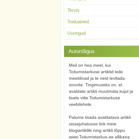
Tervis
Toiduained
Uuringud
Autoriõigus
Meil on hea meel, kui
Toitumistarkuse artiklid teile
meeldivad ja te neid levitada
soovite. Tingimuseks on, et
avaldate artikli muutmata kujul ja
lisate viite Toitumistarkuse
veebilehele.
Palume lisada avaldatava artikli
sissejuhatusse link meie
blogiartiklile ning artikli lõppu
www.Toitumistarkus.ee allikana