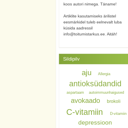
koos autori nimega. Täname!
Artiklite kasutamiseks ärilistel
eesmärkidel tuleb eelnevalt luba
küsida aadressil
info@toitumistarkus.ee. Aitäh!
Sildipilv
aju
Allergia
antioksüdandid
aspartaam
autoimmuunhaigused
avokaado
brokoli
C-vitamiin
D-vitamiin
depressioon