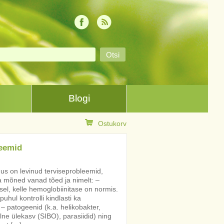
Blogi
Ostukorv
leemid
us on levinud terviseprobleemid,
 mõned vanad tõed ja nimelt: –
sel, kelle hemoglobiinitase on normis.
uhul kontrolli kindlasti ka
) – patogeenid (k.a. helikobakter,
ne ülekasv (SIBO), parasiidid) ning