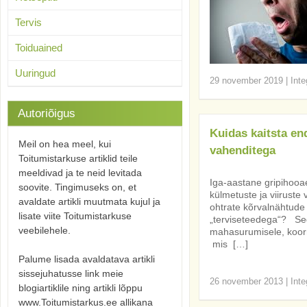
Tervis
Toiduained
Uuringud
29 november 2019
|
Inte
Autoriõigus
Kuidas kaitsta en
Meil on hea meel, kui
vahenditega
Toitumistarkuse artiklid teile
meeldivad ja te neid levitada
Iga-aastane gripihoo
soovite. Tingimuseks on, et
külmetuste ja viiruste
avaldate artikli muutmata kujul ja
ohtrate kõrvalnähtude t
lisate viite Toitumistarkuse
„terviseteedega“? Se
veebilehele.
mahasurumisele, koor
mis […]
Palume lisada avaldatava artikli
sissejuhatusse link meie
26 november 2013
|
Inte
blogiartiklile ning artikli lõppu
www.Toitumistarkus.ee allikana