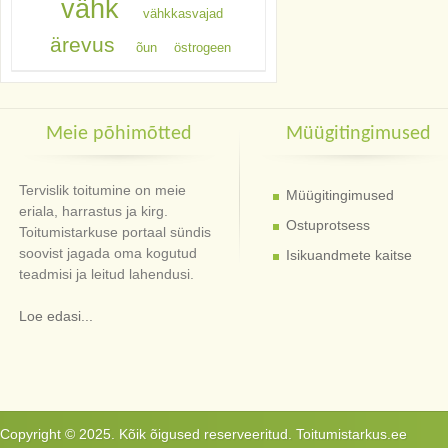
vähk
vähkkasvajad
ärevus
õun
östrogeen
Meie põhimõtted
Müügitingimused
Tervislik toitumine on meie
Müügitingimused
eriala, harrastus ja kirg.
Ostuprotsess
Toitumistarkuse portaal sündis
soovist jagada oma kogutud
Isikuandmete kaitse
teadmisi ja leitud lahendusi.
Loe edasi...
Copyright © 2025. Kõik õigused reserveeritud. Toitumistarkus.ee