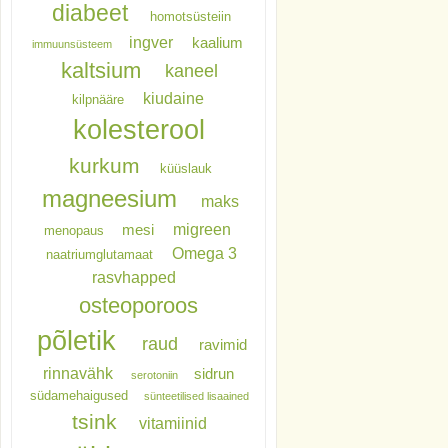
diabeet
homotsüsteiin
ingver
kaalium
immuunsüsteem
kaltsium
kaneel
kiudaine
kilpnääre
kolesterool
kurkum
küüslauk
magneesium
maks
migreen
mesi
menopaus
Omega 3
naatriumglutamaat
rasvhapped
osteoporoos
põletik
raud
ravimid
rinnavähk
sidrun
serotoniin
südamehaigused
sünteetilised lisaained
tsink
vitamiinid