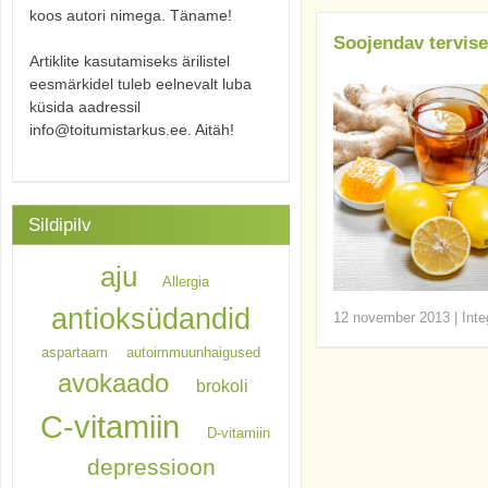
koos autori nimega. Täname!
Soojendav tervis
Artiklite kasutamiseks ärilistel
eesmärkidel tuleb eelnevalt luba
küsida aadressil
info@toitumistarkus.ee. Aitäh!
Sildipilv
aju
Allergia
antioksüdandid
12 november 2013
|
Inte
aspartaam
autoimmuunhaigused
avokaado
brokoli
C-vitamiin
D-vitamiin
depressioon