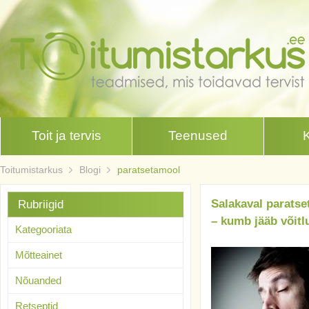
Toit ja tervis
Teenused
Toitumistarkus
Blogi
paratsetamool
Salakaval parats
Rubriigid
– kumb jääb võitl
Kategooriata
Mõtteainet
Nõuanded
Retseptid