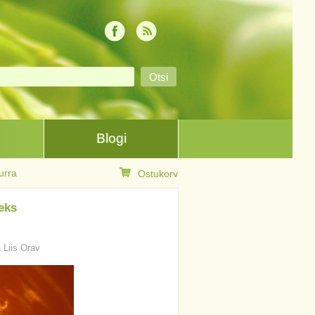
Blogi
urra
Ostukorv
eks
a Liis Orav