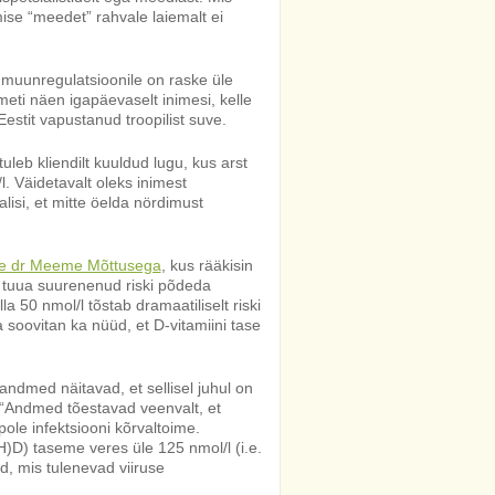
mise “meedet” rahvale laiemalt ei
 immuunregulatsioonile on raske üle
eti näen igapäevaselt inimesi, kelle
estit vapustanud troopilist suve.
uleb kliendilt kuuldud lugu, kus arst
l. Väidetavalt oleks inimest
lisi, et mitte öelda nördimust
te dr Meeme Mõttusega
, kus rääkisin
sa tuua suurenenud riski põdeda
la 50 nmol/l tõstab dramaatiliselt riski
a soovitan ka nüüd, et D-vitamiini tase
andmed näitavad, et sellisel juhul on
 “Andmed tõestavad veenvalt, et
ole infektsiooni kõrvaltoime.
H)D) taseme veres üle 125 nmol/l (i.e.
d, mis tulenevad viiruse