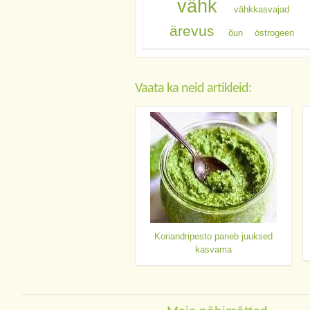
vähk
vähkkasvajad
ärevus
õun
östrogeen
Vaata ka neid artikleid:
Koriandripesto paneb juuksed
kasvama