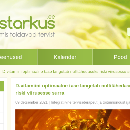
Teenused
Kalender
Pood
D-vitamiini optimaalne tase langetab nullilähedaseks riski viirusesse s
D-vitamiini optimaalne tase langetab nullilähedas
riski viirusesse surra
09 detsember 2021
|
Integratiivne terviseterapeut ja toitumisnõustaj