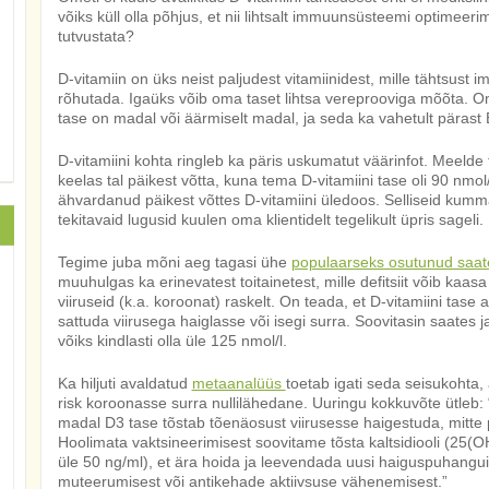
võiks küll olla põhjus, et nii lihtsalt immuunsüsteemi optimeeri
tutvustata?
D-vitamiin on üks neist paljudest vitamiinidest, mille tähtsust
rõhutada. Igaüks võib oma taset lihtsa vereprooviga mõõta. Om
tase on madal või äärmiselt madal, ja seda ka vahetult pärast E
D-vitamiini kohta ringleb ka päris uskumatut väärinfot. Meelde t
keelas tal päikest võtta, kuna tema D-vitamiini tase oli 90 nmol/
ähvardanud päikest võttes D-vitamiini üledoos. Selliseid kumma
tekitavaid lugusid kuulen oma klientidelt tegelikult üpris sageli.
Tegime juba mõni aeg tagasi ühe
populaarseks osutunud saa
muuhulgas ka erinevatest toitainetest, mille defitsiit võib kaa
viiruseid (k.a. koroonat) raskelt. On teada, et D-vitamiini tase al
sattuda viirusega haiglasse või isegi surra. Soovitasin saates j
võiks kindlasti olla üle 125 nmol/l.
Ka hiljuti avaldatud
metaanalüüs
toetab igati seda seisukohta, 
risk koroonasse surra nullilähedane. Uuringu kokkuvõte ütleb:
madal D3 tase tõstab tõenäosust viirusesse haigestuda, mitte p
Hoolimata vaktsineerimisest soovitame tõsta kaltsidiooli (25(O
üle 50 ng/ml), et ära hoida ja leevendada uusi haiguspuhangui
muteerumisest või antikehade aktiivsuse vähenemisest.”