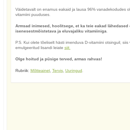
Väidetavalt on enamus eakaid ja lausa 96% vanadekodudes ole
vitamiini puuduses.
Armsad inimesed, hoolitsege, et ka teie eakad lähedased o
isenesestmõistetava ja eluvajaliku vitamiiniga
.
P.S. Kui olete tõeliselt hästi imenduva D-vitamiini otsinguil, s
emulgeeritud lisandi leiate
siit.
Olge hoitud ja püsige terved, armas rahvas!
Rubriik:
Mõtteainet
,
Tervis
,
Uuringud
.