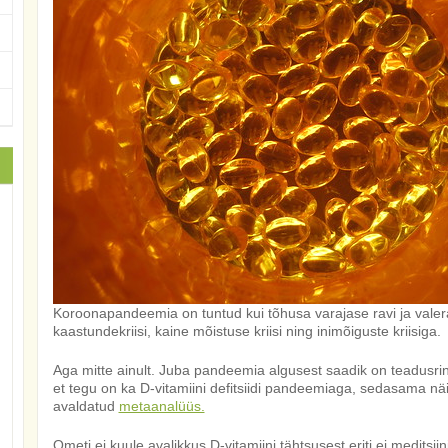
Koroonapandeemia on tuntud kui tõhusa varajase ravi ja valerav
kaastundekriisi, kaine mõistuse kriisi ning inimõiguste kriisiga.
Aga mitte ainult. Juba pandeemia algusest saadik on teadusri
et tegu on ka D-vitamiini defitsiidi pandeemiaga, sedasama näi
avaldatud
metaanalüüs.
Ometi ei kuule avalikkus D-vitamiini tähtsusest eriti ei meditsiin