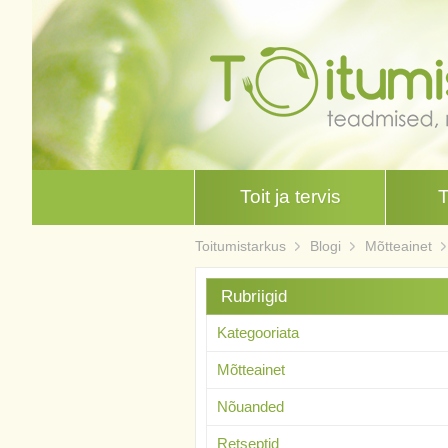
Toit ja tervis
Toitumistarkus
Blogi
Mõtteainet
Rubriigid
Kategooriata
Mõtteainet
Nõuanded
Retseptid