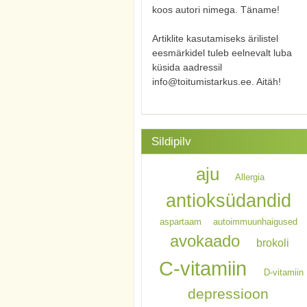
koos autori nimega. Täname!
Artiklite kasutamiseks ärilistel
eesmärkidel tuleb eelnevalt luba
küsida aadressil
info@toitumistarkus.ee. Aitäh!
Sildipilv
aju
Allergia
antioksüdandid
aspartaam
autoimmuunhaigused
avokaado
brokoli
C-vitamiin
D-vitamiin
depressioon