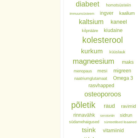
diabeet
homotsüsteiin
ingver
kaalium
immuunsüsteem
kaltsium
kaneel
kiudaine
kilpnääre
kolesterool
kurkum
küüslauk
magneesium
maks
migreen
mesi
menopaus
Omega 3
naatriumglutamaat
rasvhapped
osteoporoos
põletik
raud
ravimid
rinnavähk
sidrun
serotoniin
südamehaigused
sünteetilised lisaained
tsink
vitamiinid