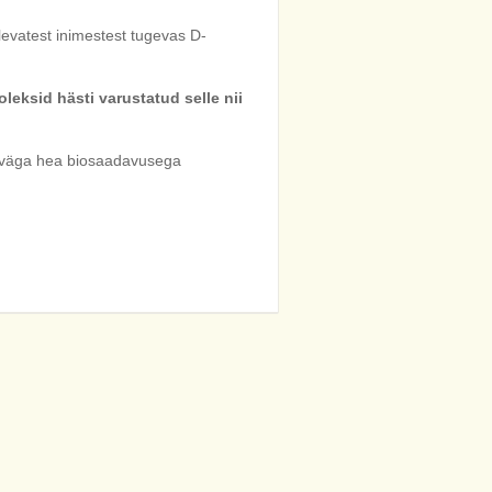
vatest inimestest tugevas D-
leksid hästi varustatud selle nii
iis väga hea biosaadavusega