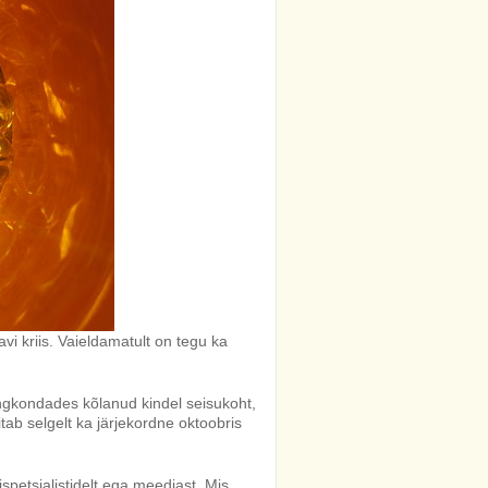
i kriis. Vaieldamatult on tegu ka
ngkondades kõlanud kindel seisukoht,
tab selgelt ka järjekordne oktoobris
ispetsialistidelt ega meediast. Mis