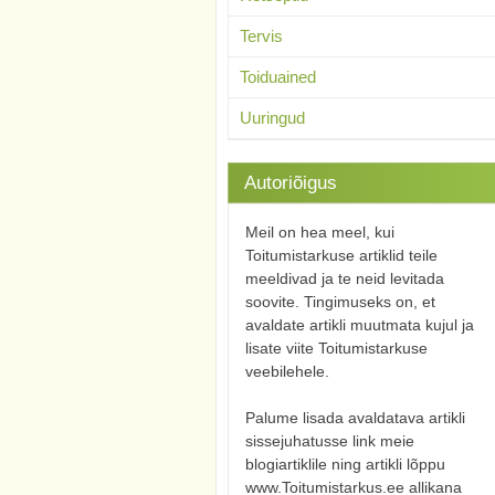
Tervis
Toiduained
Uuringud
Autoriõigus
Meil on hea meel, kui
Toitumistarkuse artiklid teile
meeldivad ja te neid levitada
soovite. Tingimuseks on, et
avaldate artikli muutmata kujul ja
lisate viite Toitumistarkuse
veebilehele.
Palume lisada avaldatava artikli
sissejuhatusse link meie
blogiartiklile ning artikli lõppu
www.Toitumistarkus.ee allikana