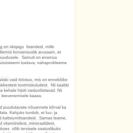
 on üksjagu lisandeid, mille
rdlemisi konsensuslik arusaam, et
ni puudusele. Samuti on enamus
visüsteemi toetava, nahaprobleeme
iiski vaid tööstus, mis on ennekõike
väikestest tootmiskuludest. Nii saabki
d ja kehale hästi vastuvõetavad. Nii
e leevenemisele kaasa.
kuid puudutavate nõuannete kõrval ka
data. Kahjuks tundub, et luu- ja
aid kaltsiumilisandeid. Samas teame,
t vitamiinidest, mineraalidest,
ukoes võib tervisele saatuslikuks