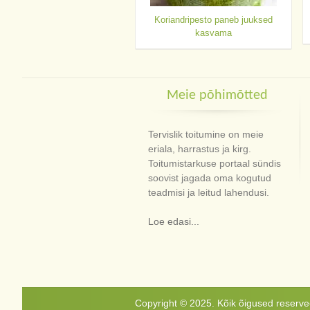
Koriandripesto paneb juuksed
kasvama
Meie põhimõtted
Tervislik toitumine on meie
eriala, harrastus ja kirg.
Toitumistarkuse portaal sündis
soovist jagada oma kogutud
teadmisi ja leitud lahendusi.
Loe edasi...
Copyright © 2025. Kõik õigused reservee