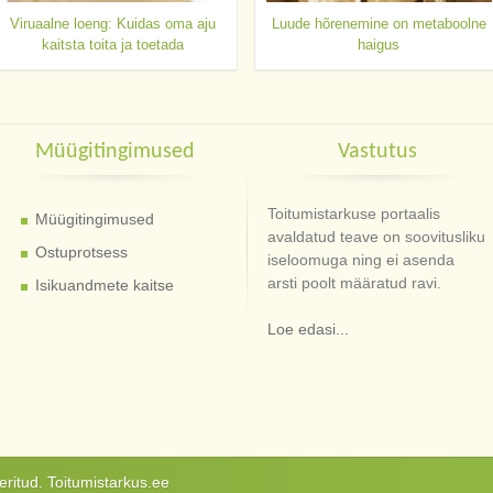
Viruaalne loeng: Kuidas oma aju
Luude hõrenemine on metaboolne
kaitsta toita ja toetada
haigus
Müügitingimused
Vastutus
Toitumistarkuse portaalis
Müügitingimused
avaldatud teave on soovitusliku
Ostuprotsess
iseloomuga ning ei asenda
arsti poolt määratud ravi.
Isikuandmete kaitse
Loe edasi...
ritud. Toitumistarkus.ee