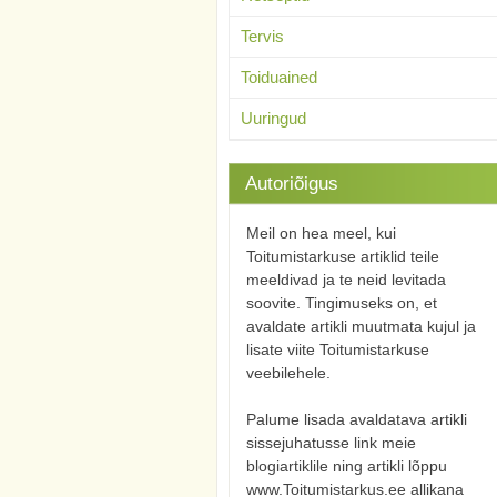
Tervis
Toiduained
Uuringud
Autoriõigus
Meil on hea meel, kui
Toitumistarkuse artiklid teile
meeldivad ja te neid levitada
soovite. Tingimuseks on, et
avaldate artikli muutmata kujul ja
lisate viite Toitumistarkuse
veebilehele.
Palume lisada avaldatava artikli
sissejuhatusse link meie
blogiartiklile ning artikli lõppu
www.Toitumistarkus.ee allikana