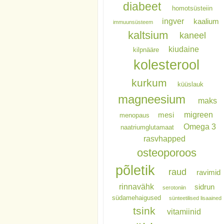
diabeet
homotsüsteiin
ingver
kaalium
immuunsüsteem
kaltsium
kaneel
kiudaine
kilpnääre
kolesterool
kurkum
küüslauk
magneesium
maks
migreen
mesi
menopaus
Omega 3
naatriumglutamaat
rasvhapped
osteoporoos
põletik
raud
ravimid
rinnavähk
sidrun
serotoniin
südamehaigused
sünteetilised lisaained
tsink
vitamiinid