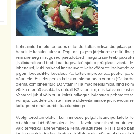
Eelmainitud infole toetudes ei tundu kaltsiumilisandid pikas pe
heaolule kasuks tulevat. Tegu on pigem järjekordse müüdina 
viimane aeg niisugused pseudotõed nagu „rasv teeb paksuks“, 
„kaltsiumilisand teeb luud tugevaks“ ajaloo prügikasti visata.
lahendusi, kuid halvasti imenduvate kehavõõraste isolaatide as
pigem looduslikke kooslusi. Ka kaltsiumipreparaat peaks pa
nõuetele. Esiteks peaks kaltsium olema heas vormis (Ca karbo
olema kombineeritud D3 vitamiini ja magneesiumiga ning kolm
või ka menüü sisaldaks ohtralt K2 vitamiini, mis kaltsiumi just 
Vastasel juhul võib suur kaltsiumikogus ladestuda pehmetesse
või ajju. Luudele oluliste mineraalide-vitamiinide juurdevõtmise
kollageeni struktuuride taastamisega.
Veelgi toredam oleks, kui inimesed pelgalt lisandipurkidele lo
nii ehk naa luid rõõmsaks ei tee. Revolutsioonilised muutused
vaid tervikliku lähenemisega keha vajadustele. Niisiis tuleb p
kvaliteetsetele toiduvalikutele, küllaldasele võimetekohasele l