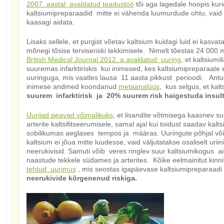
2007. aastal avaldatud teadustöö
tõi aga lagedale hoopis kurio
kaltsiumipreparaadid mitte ei vähenda luumurdude ohtu, vaid 
kaasagi aidata.
Lisaks sellele, et purgist võetav kaltsium kuidagi luid ei kasvat
mõnegi tõsise terviseriski tekkimisele. Nimelt tõestas 24 000 
British Medical Journal 2012. a avaldatud uuring
, et kaltsiumi
suuremas infarktiriskis kui inimesed, kes kaltsiumipreparaate ei
uuringuga, mis vaatles lausa 11 aasta pikkust perioodi. Antu
inimese andmed koondanud
metaanalüüs
, kus selgus, et kalt
suurem infarktirisk ja 20% suurem risk haigestuda insult
Uurijad peavad võimalikuks
, et lisandite võtmisega kaasnev su
arterite kaltsifitseerumisele, samal ajal kui toidust saadav kal
sobilikumas aeglases tempos ja määras. Uuringute põhjal võib
kaltsium ei jõua mitte luudesse, vaid väljutatakse osaliselt urii
neerukivisid. Samuti võib veres ringlev suur kaltsiumikogus ai
naastude tekkele südames ja arterites. Kõike eelmainitut kinn
tehtud uurimus
, mis seostas igapäevase kaltsiumipreparaadi
neerukivide kõrgenenud riskiga.