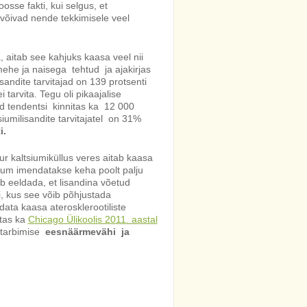
osse fakti, kui selgus, et
võivad nende tekkimisele veel
a, aitab see kahjuks kaasa veel nii
mehe ja naisega tehtud ja ajakirjas
lisandite tarvitajad on 139 protsenti
 tarvita. Tegu oli pikaajalise
d tendentsi kinnitas ka 12 000
siumilisandite tarvitajatel on 31%
i.
ur kaltsiumiküllus veres aitab kaasa
tsium imendatakse keha poolt palju
 eeldada, et lisandina võetud
ni, kus see võib põhjustada
data kaasa aterosklerootiliste
itas ka
Chicago Ülikoolis 2011. aastal
 tarbimise
eesnäärmevähi ja