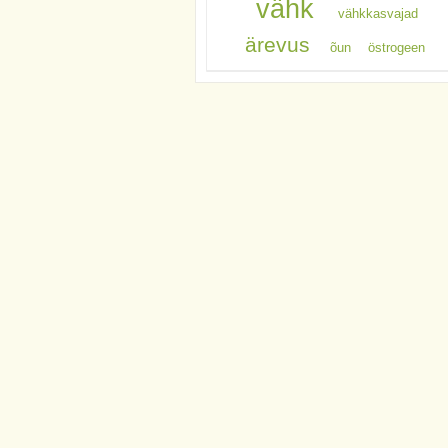
vähk
vähkkasvajad
ärevus
õun
östrogeen