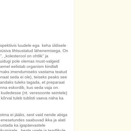
rspektiivis luudele ega keha üldisele
püsiva lihtsustatud lähenemisega. On
„kolesterool on ohtlik“ ja
 Muidugi pole olemas must-valgeid
emel eelistab organism kindlalt
remaks imendumiseks vastama teatud
naat seda ei ole), teiseks peaks see
andaks tuleks tagada, et preparaat
sinna eskordib, kus seda vaja on.
 kudedesse (nt. veresoonte seintele)
 kõrval tuleb tublisti vaeva näha ka
otma ei jääks, sest vaid nende abiga
 enesetundes saabuvad ikka ja alati
anustada ka igapäevastele
iikumisele, heale unele ja teadlikule