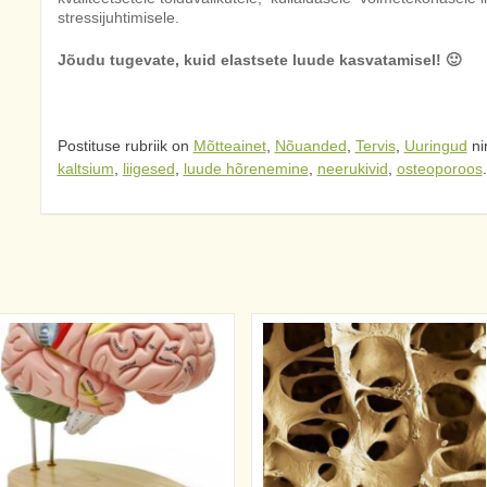
stressijuhtimisele.
Jõudu tugevate, kuid elastsete luude kasvatamisel! 🙂
Postituse rubriik on
Mõtteainet
,
Nõuanded
,
Tervis
,
Uuringud
ni
kaltsium
,
liigesed
,
luude hõrenemine
,
neerukivid
,
osteoporoos
.