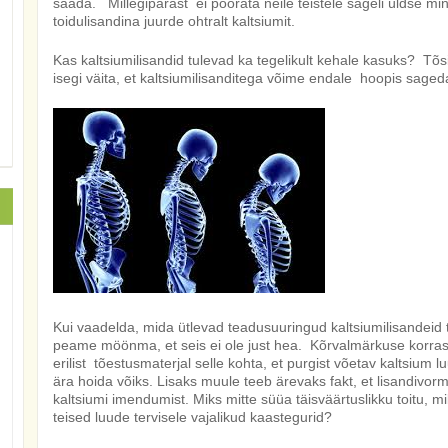
saada. Millegipärast ei pöörata neile teistele sageli üldse mi
toidulisandina juurde ohtralt kaltsiumit.
Kas kaltsiumilisandid tulevad ka tegelikult kehale kasuks? Tõsias
isegi väita, et kaltsiumilisanditega võime endale hoopis sag
Kui vaadelda, mida ütlevad teadusuuringud kaltsiumilisandeid ta
peame möönma, et seis ei ole just hea. Kõrvalmärkuse korras võ
erilist tõestusmaterjal selle kohta, et purgist võetav kaltsium 
ära hoida võiks. Lisaks muule teeb ärevaks fakt, et lisandivor
kaltsiumi imendumist. Miks mitte süüa täisväärtuslikku toitu, mil
teised luude tervisele vajalikud kaastegurid?