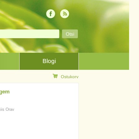
Blogi
Ostukorv
igem
Liis Orav