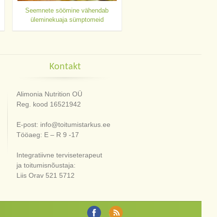
Seemnete söömine vähendab
üleminekuaja sümptomeid
Kontakt
Alimonia Nutrition OÜ
Reg. kood 16521942
E-post: info@toitumistarkus.ee
Tööaeg: E – R 9 -17
Integratiivne terviseterapeut
ja toitumisnõustaja:
Liis Orav 521 5712