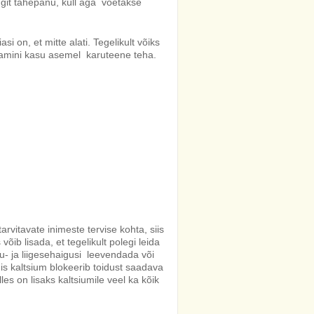
ngit tähepanu, küll aga võetakse
i on, et mitte alati. Tegelikult võiks
edamini kasu asemel karuteene teha.
rvitavate inimeste tervise kohta, siis
ib lisada, et tegelikult polegi leida
luu- ja liigesehaigusi leevendada või
mis kaltsium blokeerib toidust saadava
les on lisaks kaltsiumile veel ka kõik