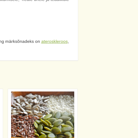
ng märksõnadeks on
ateroskleroos
,