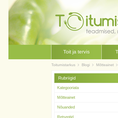
Toit ja tervis
Toitumistarkus
Blogi
Mõtteainet
Rubriigid
Kategooriata
Mõtteainet
Nõuanded
Retseptid