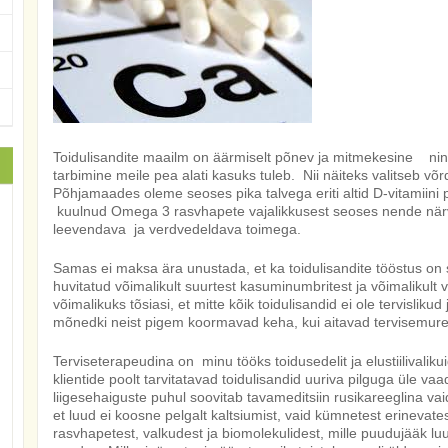
Toidulisandite maailm on äärmiselt põnev ja mitmekesine ning
tarbimine meile pea alati kasuks tuleb. Nii näiteks valitseb võ
Põhjamaades oleme seoses pika talvega eriti altid D-vitamii
kuulnud Omega 3 rasvhapete vajalikkusest seoses nende när
leevendava ja verdvedeldava toimega.
Samas ei maksa ära unustada, et ka toidulisandite tööstus on s
huvitatud võimalikult suurtest kasuminumbritest ja võimalikult 
võimalikuks tõsiasi, et mitte kõik toidulisandid ei ole tervisliku
mõnedki neist pigem koormavad keha, kui aitavad tervisemur
Terviseterapeudina on minu tööks toidusedelit ja elustiilivali
klientide poolt tarvitatavad toidulisandid uuriva pilguga üle vaa
liigesehaiguste puhul soovitab tavameditsiin rusikareeglina v
et luud ei koosne pelgalt kaltsiumist, vaid kümnetest erinevates
rasvhapetest, valkudest ja biomolekulidest, mille puudujääk lu