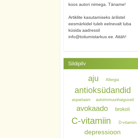
koos autori nimega. Täname!
Artiklite kasutamiseks ärilistel
eesmärkidel tuleb eelnevalt luba
küsida aadressil
info@toitumistarkus.ee. Aitäh!
Sildipilv
aju
Allergia
antioksüdandid
aspartaam
autoimmuunhaigused
avokaado
brokoli
C-vitamiin
D-vitamiin
depressioon