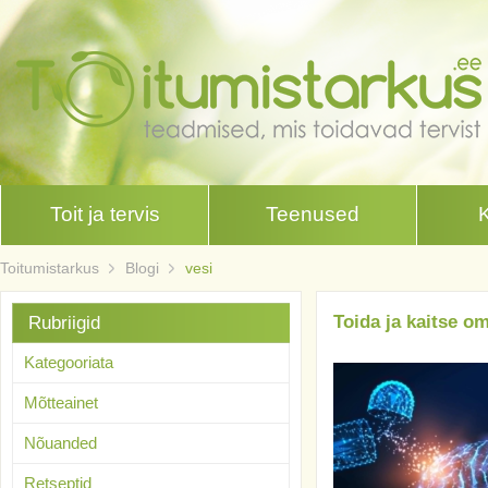
Toit ja tervis
Teenused
Toitumistarkus
Blogi
vesi
Toida ja kaitse om
Rubriigid
Kategooriata
Mõtteainet
Nõuanded
Retseptid