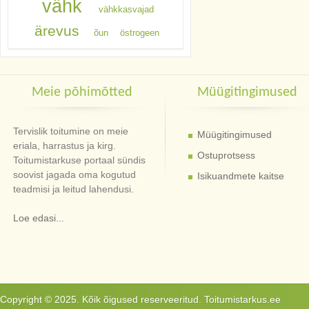
vähk
vähkkasvajad
ärevus
õun
östrogeen
Meie põhimõtted
Müügitingimused
Tervislik toitumine on meie
Müügitingimused
eriala, harrastus ja kirg.
Ostuprotsess
Toitumistarkuse portaal sündis
soovist jagada oma kogutud
Isikuandmete kaitse
teadmisi ja leitud lahendusi.
Loe edasi...
Copyright © 2025. Kõik õigused reserveeritud. Toitumistarkus.ee