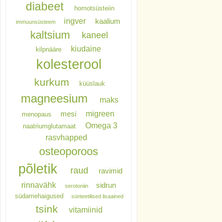
diabeet
homotsüsteiin
ingver
kaalium
immuunsüsteem
kaltsium
kaneel
kiudaine
kilpnääre
kolesterool
kurkum
küüslauk
magneesium
maks
migreen
mesi
menopaus
Omega 3
naatriumglutamaat
rasvhapped
osteoporoos
põletik
raud
ravimid
rinnavähk
sidrun
serotoniin
südamehaigused
sünteetilised lisaained
tsink
vitamiinid