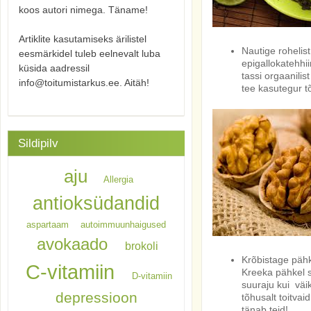
koos autori nimega. Täname!
Artiklite kasutamiseks ärilistel
Nautige rohelis
eesmärkidel tuleb eelnevalt luba
epigallokatehhi
küsida aadressil
tassi orgaanili
info@toitumistarkus.ee. Aitäh!
tee kasutegur t
Sildipilv
aju
Allergia
antioksüdandid
aspartaam
autoimmuunhaigused
avokaado
brokoli
Krõbistage pähkl
C-vitamiin
Kreeka pähkel s
D-vitamiin
suuraju kui väi
depressioon
tõhusalt toitva
tänab teid!