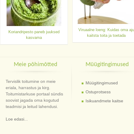
Viruaalne loeng: Kuidas oma aj
Koriandripesto paneb juuksed
kaitsta toita ja toetada
kasvama
Meie põhimõtted
Müügitingimused
Tervislik toitumine on meie
Müügitingimused
eriala, harrastus ja kirg.
Ostuprotsess
Toitumistarkuse portaal sündis
soovist jagada oma kogutud
Isikuandmete kaitse
teadmisi ja leitud lahendusi.
Loe edasi...