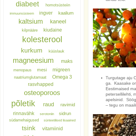
diabeet
homotsüsteiin
ingver
kaalium
immuunsüsteem
kaltsium
kaneel
kiudaine
kilpnääre
kolesterool
kurkum
küüslauk
magneesium
maks
migreen
mesi
menopaus
Omega 3
naatriumglutamaat
Turgutage aju C
ga. Kaasake oma
rasvhapped
Eestimaised mar
osteoporoos
petersellilehti
apelsinid. Sööge
põletik
raud
ravimid
– tegu on maail
rinnavähk
sidrun
serotoniin
südamehaigused
sünteetilised lisaained
tsink
vitamiinid