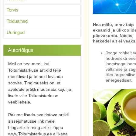
Tervis
Toiduained
Hea mälu, terav taip 
eksamid ja ülikoolid
Uuringud
päevakorda. Niisiis,
hetkedel alt ei veaks
Autoriõigus
Jooge rohkelt v
hüdroelektriener
Meil on hea meel, kui
joomisega loome
vältimine ja sa
Toitumistarkuse artiklid teile
tilka orgaanilis
meeldivad ja te neid levitada
energeetliselt.
soovite. Tingimuseks on, et
avaldate artikli muutmata kujul ja
lisate viite Toitumistarkuse
veebilehele.
Palume lisada avaldatava artikli
sissejuhatusse link meie
blogiartiklile ning artikli lõppu
www.Toitumistarkus.ee allikana