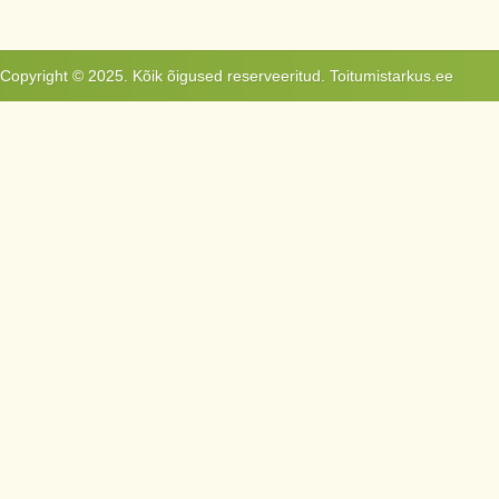
Copyright © 2025. Kõik õigused reserveeritud. Toitumistarkus.ee