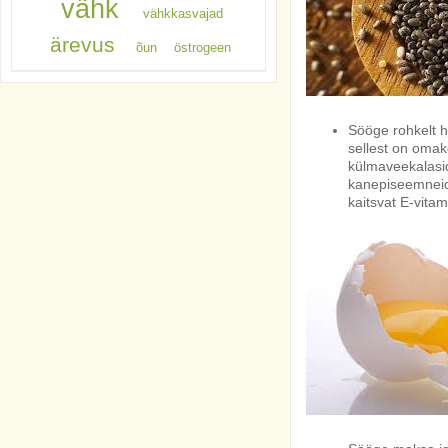
vähk
vähkkasvajad
ärevus
õun
östrogeen
Sööge rohkelt h
sellest on omak
külmaveekalasid 
kanepiseemneid
kaitsvat E-vitami