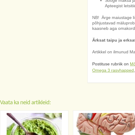
Sööge maksa ja 
Apteegist letsit
NB! Ärge maiustage li
põhjustavad mäluprob
kaasneb aga omakorda
Ärksat taipu ja erksa
Artikkel on ilmunud Ma
Postituse rubriik on
Mõ
Omega 3 rasvhapped
Vaata ka neid artikleid: