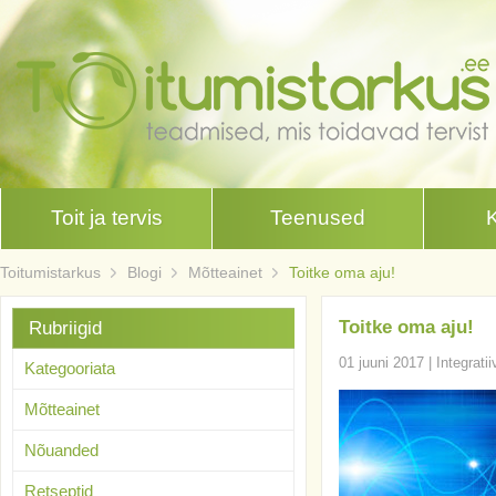
Toit ja tervis
Teenused
Toitumistarkus
Blogi
Mõtteainet
Toitke oma aju!
Toitke oma aju!
Rubriigid
01 juuni 2017
|
Integrati
Kategooriata
Mõtteainet
Nõuanded
Retseptid