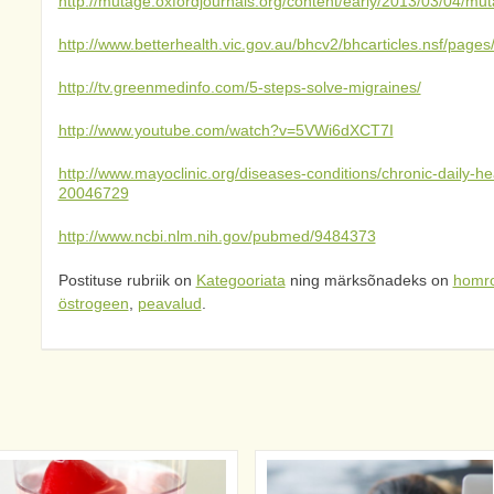
http://mutage.oxfordjournals.org/content/early/2013/03/04/mu
http://www.betterhealth.vic.gov.au/bhcv2/bhcarticles.nsf/p
http://tv.greenmedinfo.com/5-steps-solve-migraines/
http://www.youtube.com/watch?v=5VWi6dXCT7I
http://www.mayoclinic.org/diseases-conditions/chronic-daily-
20046729
http://www.ncbi.nlm.nih.gov/pubmed/9484373
Postituse rubriik on
Kategooriata
ning märksõnadeks on
homro
östrogeen
,
peavalud
.