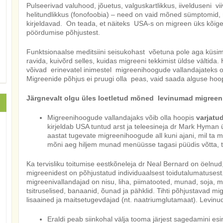
Pulseerivad valuhood, jõuetus, valguskartlikkus, iivelduseni v
helitundlikkus (fonofoobia) – need on vaid mõned sümptomid,
kirjeldavad. On teada, et näiteks USA-s on migreen üks kõig
pöördumise põhjustest.
Funktsionaalse meditsiini seisukohast võetuna pole aga küsimu
ravida, kuivõrd selles, kuidas migreeni tekkimist üldse vältida
võivad erinevatel inimestel migreenihoogude vallandajateks oll
Migreenide põhjus ei pruugi olla peas, vaid saada alguse hoop
Järgnevalt olgu üles loetletud mõned levinumad migreen
Migreenihoogude vallandajaks võib olla hoopis
varjatu
kirjeldab USA tuntud arst ja teleesineja dr Mark Hyman 
aastat tugevate migreenihoogude all kuni ajani, mil ta
mõni aeg hiljem munad menüüsse tagasi püüdis võtta, tu
Ka tervisliku toitumise eestkõneleja dr Neal Bernard on öelnud,
migreenidest on põhjustatud individuaalsest toidutalumatuse
migreenivallandajad on nisu, liha, piimatooted, munad, soja, ma
tsitruselised, banaanid, õunad ja pähklid. Tihti põhjustavad mi
lisaained ja maitsetugevdajad (nt. naatriumglutamaat). Levinu
Eraldi peab siinkohal välja tooma järjest sagedamini es