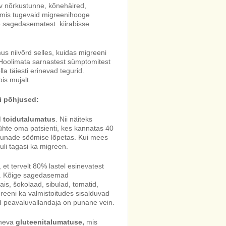
iiv nõrkustunne, kõnehäired,
 mis tugevaid migreenihooge
e sagedasematest kiirabisse
s niivõrd selles, kuidas migreeni
. Hoolimata sarnastest sümptomitest
a täiesti erinevad tegurid.
is mujalt.
i põhjused:
d toidutalumatus
. Nii näiteks
ühte oma patsienti, kes kannatas 40
 munade söömise lõpetas. Kui mees
li tagasi ka migreen.
 et tervelt 80% lastel esinevatest
st. Kõige sagedasemad
is, šokolaad, sibulad, tomatid,
greeni ka valmistoitudes sisalduvad
d peavaluvallandaja on punane vein.
ineva
gluteenitalumatuse,
mis