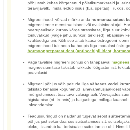
põhjustab kehas kõrgenenud põletikumarkereid ja erin
teraviljavalk, mida leidub nisus (k.a. speltas), rukkis, o
Migreenihood võivad märku anda
hormonaalsetest ko
migreeni enne menstruatsiooni või ovulatsiooni ajal. H
neerupealiseid kurnav kõrge stressitase, liiga suur kohvi
toiduvalikud (valge jahu, suhkur, tärklised), ebapiisav ke
kvaliteediga uni. Kõik see aitab kaasa östrogeeni dom
migreenihood tuleneda ka hoopis liiga madalast östroge
hormoonpreparaatidest (antibeebipillidest, hormoo
Väga tavaline migreeni põhjus on tänapäeval
magneesi
magneesiumitase takistab rakkude lõõgastumist, tekitab
peavalusid.
Migreeni põhjus võib peituda liiga
väheses vedelikuta
takistab kehasse kogunenud ainevahetusjääkidest vab
mürgistumisest teavitava valusignaali. Veevajadus suu
higistamise (nt. trennis) ja haigustega, millega kaasneb
oksendamine.
Teadusuuringud on näidanud tugevat seost
suitsetami
põhjus just sekundaarses suitsetamises s.t. suitsetajak
oleks, lisandub ka tertsiaalse suitsetamise oht. Nimelt