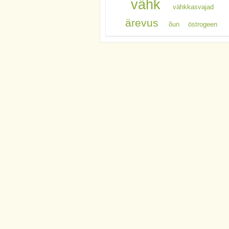
vähk
vähkkasvajad
ärevus
õun
östrogeen