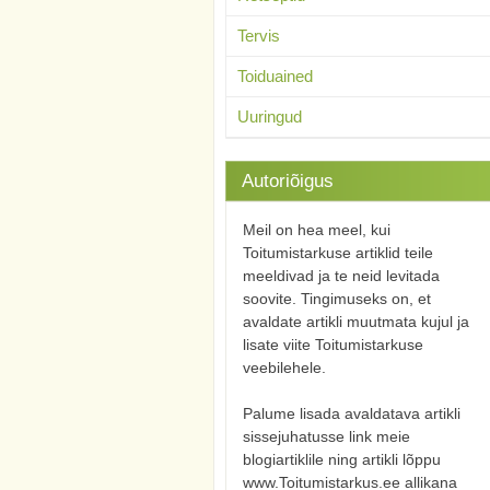
Tervis
Toiduained
Uuringud
Autoriõigus
Meil on hea meel, kui
Toitumistarkuse artiklid teile
meeldivad ja te neid levitada
soovite. Tingimuseks on, et
avaldate artikli muutmata kujul ja
lisate viite Toitumistarkuse
veebilehele.
Palume lisada avaldatava artikli
sissejuhatusse link meie
blogiartiklile ning artikli lõppu
www.Toitumistarkus.ee allikana