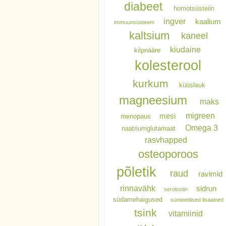
diabeet
homotsüsteiin
ingver
kaalium
immuunsüsteem
kaltsium
kaneel
kiudaine
kilpnääre
kolesterool
kurkum
küüslauk
magneesium
maks
migreen
mesi
menopaus
Omega 3
naatriumglutamaat
rasvhapped
osteoporoos
põletik
raud
ravimid
rinnavähk
sidrun
serotoniin
südamehaigused
sünteetilised lisaained
tsink
vitamiinid