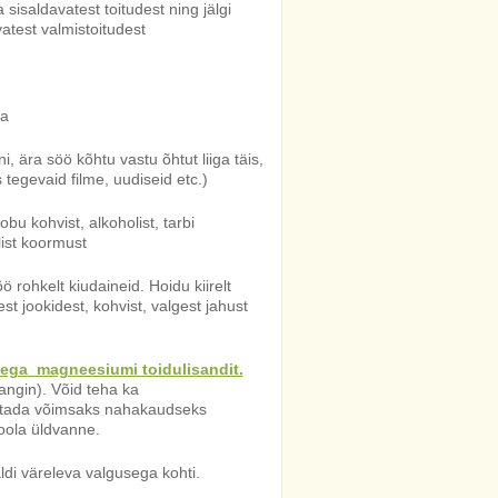
sisaldavatest toitudest ning jälgi
atest valmistoitudest
ga
, ära söö kõhtu vastu õhtut liiga täis,
s tegevaid filme, uudiseid etc.)
bu kohvist, alkoholist, tarbi
list koormust
 rohkelt kiudaineid. Hoidu kiirelt
st jookidest, kohvist, valgest jahust
ga magneesiumi toidulisandit.
nangin). Võid teha ka
sutada võimsaks nahakaudseks
oola üldvanne.
di väreleva valgusega kohti.