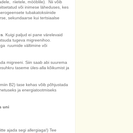
dele, riietele, mööblile). Nii võib
itsetatud või inimese läheduses, kes
serogeensete tubakatoksiinide
rse, sekundaarse kui tertsiaalse
us
. Kuigi paljud ei pane värelevaid
kutsuda tugeva migreenihoo.
ega ruumide vältimine või
da migreeni. Siin saab abi suurema
esuhkru taseme üles-alla kõikumist ja
amiin B2) tase kehas võib põhjustada
hetuseks ja energiatootmiseks
s uni
itte ajada segi allergiaga!) Tee