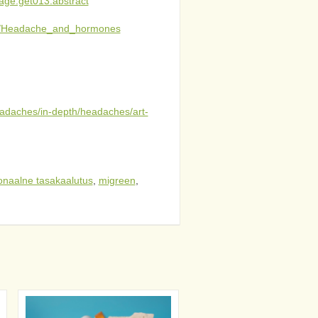
tage.get013.abstract
ages/Headache_and_hormones
headaches/in-depth/headaches/art-
naalne tasakaalutus
,
migreen
,