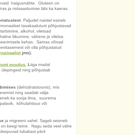
evaid haigusnähte. Gluteen on
dras ja ristsaastumise läbi ka kaeras.
rratustest
. Paljudel
naistel esineb
ormonaalset tasakaalutust põhjustavad
tarbimine, alkohol, viletsad
haline liikumine, vähene ja viletsa
ineerimisele kehas. Samas võivad
enitasemest või olla põhjustatud
nspiraalist
jms).
umi puudus.
L
iiga madal
 ülepingeid ning põhjustab
rbimises
(dehüdratsioonis), mis
anemist ning saadab välja
reneb ka sooja ilma, suurema
 palavik, kõhulahtisus või
se
ja migreeni vahel. Sageli seisneb
s on keegi teine. Nagu seda veel vähe
 kleepuvad tubakast pärit