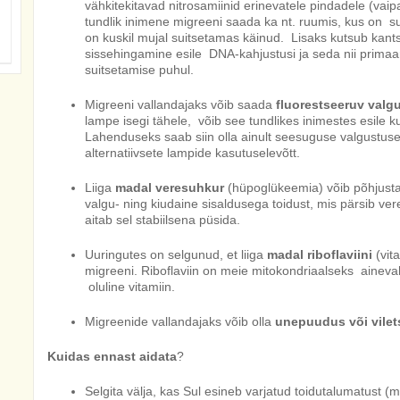
vähkitekitavad nitrosamiinid erinevatele pindadele (vaipa
tundlik inimene migreeni saada ka nt. ruumis, kus on su
on kuskil mujal suitsetamas käinud. Lisaks kutsub kant
sissehingamine esile DNA-kahjustusi ja seda nii primaa
suitsetamise puhul.
Migreeni vallandajaks võib saada
fluorestseeruv valg
lampe isegi tähele, võib see tundlikes inimestes esile 
Lahenduseks saab siin olla ainult seesuguse valgustus
alternatiivsete lampide kasutuselevõtt.
Liiga
madal veresuhkur
(hüpoglükeemia) võib põhjusta
valgu- ning kiudaine sisaldusega toidust, mis pärsib ver
aitab sel stabiilsena püsida.
Uuringutes on selgunud, et liiga
madal riboflaviini
(vit
migreeni. Riboflaviin on meie mitokondriaalseks aineva
oluline vitamiin.
Migreenide vallandajaks võib olla
unepuudus või vilet
Kuidas ennast aidata
?
Selgita välja, kas Sul esineb varjatud toidutalumatust (m