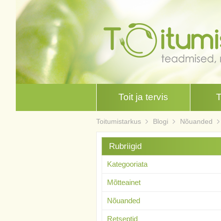
Toit ja tervis
Toitumistarkus
Blogi
Nõuanded
Rubriigid
Kategooriata
Mõtteainet
Nõuanded
Retseptid