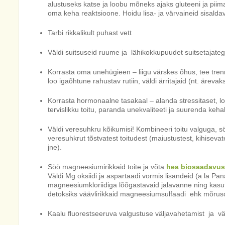
alustuseks katse ja loobu mõneks ajaks gluteeni ja piima 
oma keha reaktsioone. Hoidu lisa- ja värvaineid sisaldav
Tarbi rikkalikult puhast vett
Väldi suitsuseid ruume ja lähikokkupuudet suitsetajate
Korrasta oma unehügieen – liigu värskes õhus, tee trenni
loo igaõhtune rahustav rutiin, väldi ärritajaid (nt. ärevak
Korrasta hormonaalne tasakaal – alanda stressitaset, loo
tervislikku toitu, paranda unekvaliteeti ja suurenda keha
Väldi veresuhkru kõikumisi! Kombineeri toitu valguga, söö
veresuhkrut tõstvatest toitudest (maiustustest, kihisevate
jne).
Söö magneesiumirikkaid toite ja võta
hea biosaadavuse
Väldi Mg oksiidi ja aspartaadi vormis lisandeid (a la Pa
magneesiumkloriidiga lõõgastavaid jalavanne ning ka
detoksiks väävlirikkaid magneesiumsulfaadi ehk mõrus
Kaalu fluorestseeruva valgustuse väljavahetamist ja väl