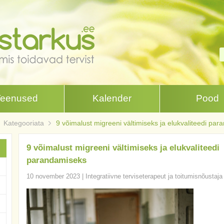
Teenused
Kalender
Pood
Kategooriata
9 võimalust migreeni vältimiseks ja elukvaliteedi pa
9 võimalust migreeni vältimiseks ja elukvaliteedi
parandamiseks
10 november 2023
|
Integratiivne terviseterapeut ja toitumisnõustaja