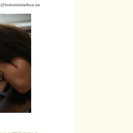
is@toitumistarkus.ee