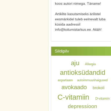
koos autori nimega. Täname!
Artiklite kasutamiseks ärilistel
eesmärkidel tuleb eelnevalt luba
küsida aadressil
info@toitumistarkus.ee. Aitäh!
Sildipilv
aju
Allergia
antioksüdandid
aspartaam
autoimmuunhaigused
avokaado
brokoli
C-vitamiin
D-vitamiin
depressioon