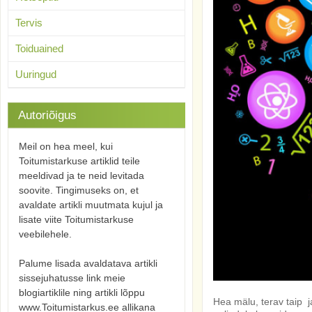
Tervis
Toiduained
Uuringud
Autoriõigus
Meil on hea meel, kui
Toitumistarkuse artiklid teile
meeldivad ja te neid levitada
soovite. Tingimuseks on, et
avaldate artikli muutmata kujul ja
lisate viite Toitumistarkuse
veebilehele.
Palume lisada avaldatava artikli
sissejuhatusse link meie
blogiartiklile ning artikli lõppu
Hea mälu, terav taip j
www.Toitumistarkus.ee allikana