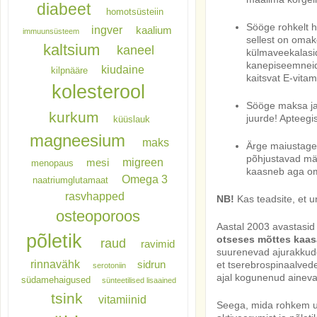
diabeet
homotsüsteiin
Sööge rohkelt h
ingver
kaalium
immuunsüsteem
sellest on omak
kaltsium
kaneel
külmaveekalasid 
kanepiseemneid
kiudaine
kilpnääre
kaitsvat E-vitami
kolesterool
Sööge maksa ja 
kurkum
juurde! Apteegis
küüslauk
magneesium
maks
Ärge maiustage 
põhjustavad mä
migreen
mesi
menopaus
kaasneb aga o
Omega 3
naatriumglutamaat
rasvhapped
NB!
Kas teadsite, et 
osteoporoos
Aastal 2003 avastasid
põletik
otseses mõttes kaas
raud
ravimid
suurenevad ajurakkude
rinnavähk
et tserebrospinaalvede
sidrun
serotoniin
ajal kogunenud ainevah
südamehaigused
sünteetilised lisaained
tsink
vitamiinid
Seega, mida rohkem un