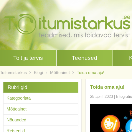
Toit ja tervis
Teenused
Toitumistarkus
Blogi
Mõtteainet
Toida oma aju!
Toida oma aju!
Rubriigid
25 aprill 2023
|
Integrati
Kategooriata
Mõtteainet
Nõuanded
Retseptid