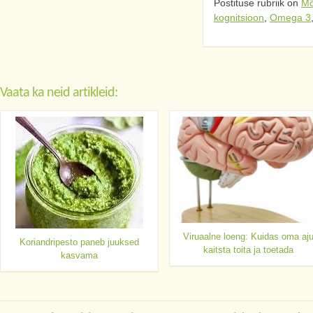
Postituse rubriik on
Mõ
kognitsioon
,
Omega 3
Vaata ka neid artikleid:
Viruaalne loeng: Kuidas oma aj
Koriandripesto paneb juuksed
kaitsta toita ja toetada
kasvama