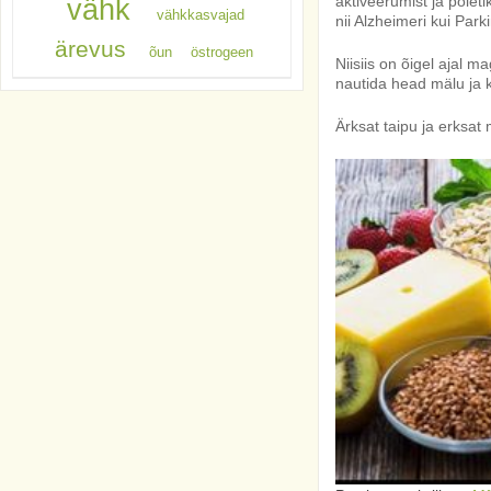
aktiveerumist ja põlet
vähk
vähkkasvajad
nii Alzheimeri kui Park
ärevus
õun
östrogeen
Niisiis on õigel ajal 
nautida head mälu ja k
Ärksat taipu ja erksat 