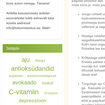
paljudel eksamid ees,
koos autori nimega. Täname!
mida süüa ja mida juua
Artiklite kasutamiseks ärilistel
Jooge rohkelt v
eesmärkidel tuleb eelnevalt luba
hüdroelektriener
joomisega loome
küsida aadressil
vältimine ja s
info@toitumistarkus.ee. Aitäh!
Nautige rohelis
epigallokatehhi
Kolm tassi orga
Sildipilv
Rohelise tee ka
Krõbistage pähk
aju
Allergia
Kreeka pähkel s
suuraju kui väi
antioksüdandid
tõhusalt toitva
tänab teid!
aspartaam
autoimmuunhaigused
avokaado
brokoli
Turgutage aju C
ga. Kaasake oma
C-vitamiin
Eestimaised mar
D-vitamiin
petersellilehti
depressioon
kiivit ja paprik
maailma kõrgeim