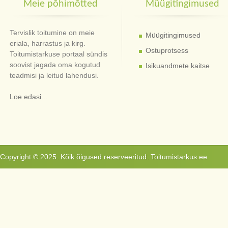
Meie põhimõtted
Müügitingimused
Tervislik toitumine on meie
Müügitingimused
eriala, harrastus ja kirg.
Ostuprotsess
Toitumistarkuse portaal sündis
soovist jagada oma kogutud
Isikuandmete kaitse
teadmisi ja leitud lahendusi.
Loe edasi...
Copyright © 2025. Kõik õigused reserveeritud. Toitumistarkus.ee